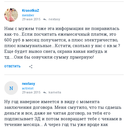
KrasotkaZ
member
29 мая 2015
nextasy
Нам с мужем тоже эта информация не понравилась
как-то...Если посчитать ежемесячный платеж, это
600 руб в месяц получается, а плюс электричество,
плюс коммунальные...Кстати, сколько у нас с кв.м.?
Еще будет вывоз снега, охрана какая нибудь и
тд....Они бы озвучили сумму прмерную!
ОТВЕТИТЬ
nextasy
N
activist
29 мая 2015
kamella
Ну год наверное имеется в виду с момента
заключения договора. Меня смутило, что ты сдаешь
деньги и все, даже не читая договор, за тебя его
подписывает ЗД и потом возвращает тебе с чеками в
течение месяца... А через год ты уже вроде как