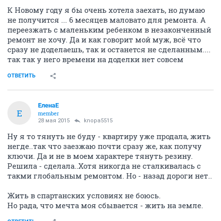
К Новому году я бы очень хотела заехать, но думаю
не получится ... 6 месяцев маловато для ремонта. А
переезжать с маленьким ребенком в незаконченный
ремонт не хочу. Да и как говорит мой муж, всё что
сразу не доделаешь, так и останется не сделанным....
так так у него времени на доделки нет совсем
ОТВЕТИТЬ
ЕленаЕ
Е
member
28 мая 2015
knopa5515
Ну я то тянуть не буду - квартиру уже продала, жить
негде..так что заезжаю почти сразу же, как получу
ключи. Да и не в моем характере тянуть резину.
Решила - сделала..Хотя никогда не сталкивалась с
такми глобальным ремонтом. Но - назад дороги нет..
Жить в спартанских условиях не боюсь.
Но рада, что мечта моя сбывается - жить на земле.