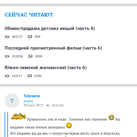
СЕЙЧАС ЧИТАЮТ
Обмен/продажа детских вещей (часть 4)
481171
998
Последний просмотренный фильм (часть 6)
151854
1000
Южно-чемской жилмассив! (часть 6)
141117
1000
Tatyaana
T
junior
28 мая 2015
ЕленаЕ
Правильно, так и надо...Сказали как отрезали
Вы
видимо такая боевая женщина
Вот видимо вы да мы с супругом будем жить сразу в Березках,