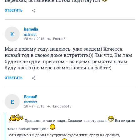
Березках, остальные потом подтянутся
ОТВЕТИТЬ
kamella
K
activist
28 мая 2015
ЕленаЕ
Мы к новому году, надеюсь, уже заедем) Хочется
новый год в своем доме встретить))) Так что, Вы там
будете не одни, при этом - во время ремонта я там
буду часто (по мере возможности на работе).
ОТВЕТИТЬ
ЕленаЕ
Е
member
28 мая 2015
knopa5515
Правильно, так и надо...Сказали как отрезали
Вы видимо
такая боевая женщина
Вот видимо вы да мы с супругом будем жить сразу в Березках,