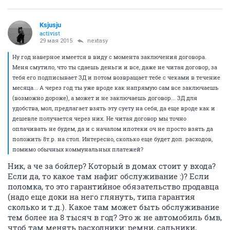
Ksjusju
activist
29 мая 2015
nextasy
Ну год наверное имеется в виду с момента заключения договора.
Меня смутило, что ты сдаешь деньги и все, даже не читая договор, за
тебя его подписывает ЗД и потом возвращает тебе с чеками в течение
месяца... А через год ты уже вроде как напрямую сам все заключаешь
(возможно дороже), а может и не заключаешь договор... ЗД для
удобства, мол, предлагает взять эту суету на себя, да еще вроде как и
дешевле получается через них. Не читая договор мы точно
оплачивать не будем, да и с началом ипотеки оч не просто взять да
положить 8т.р. на стол. Интересно, сколько еще будет доп. расходов,
помимо обычных коммунальных платежей?
Ник, а че за бойлер? Который в домах стоит у входа?
Если да, то какое там нафиг обслуживание :)? Если
поломка, то это гарантийное обязательство продавца
(надо еще доки на него глянуть, типа гарантия
сколько и т.д.). Какое там может быть обслуживание
тем более на 8 тысяч в год? Это ж не автомобиль бмв,
чтоб там менять расходники: ремни, сальники,