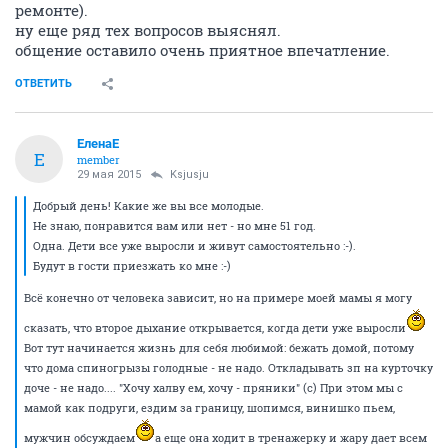
ремонте).
ну еще ряд тех вопросов выяснял.
общение оставило очень приятное впечатление.
ОТВЕТИТЬ
ЕленаЕ
Е
member
29 мая 2015
Ksjusju
Добрый день! Какие же вы все молодые.
Не знаю, понравится вам или нет - но мне 51 год.
Одна. Дети все уже выросли и живут самостоятельно :-).
Будут в гости приезжать ко мне :-)
Всё конечно от человека зависит, но на примере моей мамы я могу
сказать, что второе дыхание открывается, когда дети уже выросли
Вот тут начинается жизнь для себя любимой: бежать домой, потому
что дома спиногрызы голодные - не надо. Откладывать зп на курточку
доче - не надо.... "Хочу халву ем, хочу - пряники" (с) При этом мы с
мамой как подруги, ездим за границу, шопимся, винишко пьем,
мужчин обсуждаем
а еще она ходит в тренажерку и жару дает всем