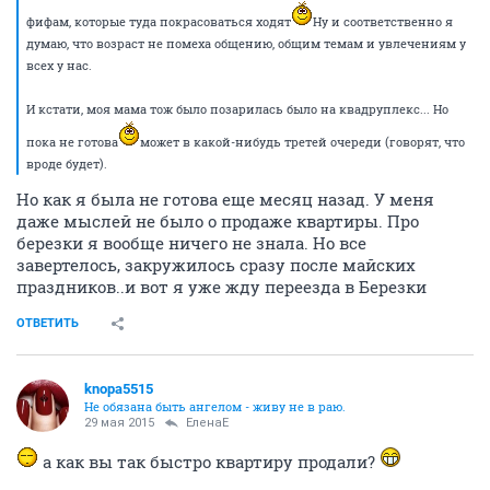
фифам, которые туда покрасоваться ходят
Ну и соответственно я
думаю, что возраст не помеха общению, общим темам и увлечениям у
всех у нас.
И кстати, моя мама тож было позарилась было на квадруплекс... Но
пока не готова
может в какой-нибудь третей очереди (говорят, что
вроде будет).
Но как я была не готова еще месяц назад. У меня
даже мыслей не было о продаже квартиры. Про
березки я вообще ничего не знала. Но все
завертелось, закружилось сразу после майских
праздников..и вот я уже жду переезда в Березки
ОТВЕТИТЬ
knopa5515
Не обязана быть ангелом - живу не в раю.
29 мая 2015
ЕленаЕ
а как вы так быстро квартиру продали?