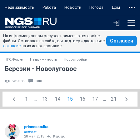
Недвижимость
Работа
Новости
Погода
Дом
На информационном ресурсе применяются cookie-
Согласен
файлы. Оставаясь на сайте, вы подтверждаете свое
согласие
на их использование.
НГС.Форум
Недвижимость
Новостройки
Березки - Новолуговое
289536
1001
1
...
13
14
15
16
17
...
21
princesso4ka
activist
28 мая 2015
Ksjusju