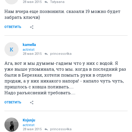
28 мая 2015
Tatyaana
Нам вчера еще позвонили. сказали 19 можно будет
забрать ключи)
ОТВЕТИТЬ
kamella
K
activist
28 мая 2015
princesso4ka
Ага, вот и мы думаем-гадаем что у них с водой. Я
уже выше упоминала, что мы. когда в последний раз
были в Березках, хотели помыть руки в отделе
продаж, а у них никакого напора! - капало чуть чуть,
пришлось с ковша поливать....
Надо разъяснений требовать....
ОТВЕТИТЬ
Ksjusju
activist
28 мая 2015
princesso4ka