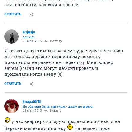
сайлентблоки, колодки и прочее...
ОТВЕТИТЬ
Ksjusju
activist
29 мая 2015
nextasy
Или вот допустим мы заедем туда через несколько
лет только, и даже к первичному ремонту
приступим не ранее, чем через год. Мне бойлер
зачем :)? Они его могут демонтировать и
приделать,когда заеду :)))
ОТВЕТИТЬ
knopa5515
Не обязана быть ангелом - живу не в раю.
29 мая 2015
Ksjusju
у нас квартира которую продаем в ипотеке, и на
Березки мы взяли ипотеку
На ремонт пока