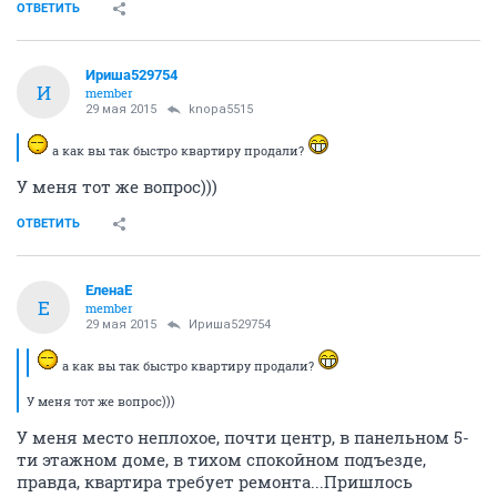
ОТВЕТИТЬ
Ириша529754
И
member
29 мая 2015
knopa5515
а как вы так быстро квартиру продали?
У меня тот же вопрос)))
ОТВЕТИТЬ
ЕленаЕ
Е
member
29 мая 2015
Ириша529754
а как вы так быстро квартиру продали?
У меня тот же вопрос)))
У меня место неплохое, почти центр, в панельном 5-
ти этажном доме, в тихом спокойном подъезде,
правда, квартира требует ремонта...Пришлось