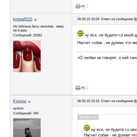
knopa5515
06.05.15 16:04
Ответ на сообщение
R
Не обязана быть ангелом - живу
не в раю.
ну все, не будете со мной 
Сообщений: 20391
Насчет собак - не думаю что м
«О любви не говорят, о ней тан
Ksjusju
06.05.15 16:15
Ответ на сообщение
R
activist
Сообщений: 184
В ответ на:
ну все, не будете со м
Насчет собак - не думаю чт