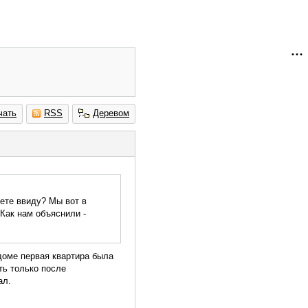
чать
RSS
Деревом
еете ввиду? Мы вот в
 Как нам объяснили -
 доме первая квартира была
ать только после
ал.