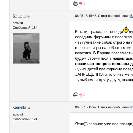
Ksjusju
06.05.15 15:46
Ответ на сообщение
Б
activist
Сообщений: 184
Кстати, граждане - соседи
ду
соседним форумам с поселками
- выгуливание собак строго на
в порыве игры на ребенка может
пакетика. В Европе повсеместно
будем стремиться в нашем шика
возникает вопрос: вольеры дл
- учим детей культурному повед
ЗАПРЕЩЕННО. а то опять же нач
- улыбаемся другу другу, знак
kamella
06.05.15 15:47
Ответ на сообщение
R
activist
Сообщений: 124
Ясно))) главное уже все позади