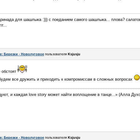
маринада для шашлыка :))) с поеданием самого шашлыка... плова? салато
т...
e: Березки - Новолуговое
пользователя
Ksjusju
е обстоят
 будем все дружить и приходить к компромиссам в сложных вопросах
цуют, и каждая love story может найти воплощение в танце...» (Алла Дух
e: Березки - Новолуговое
пользователя
Ksjusju