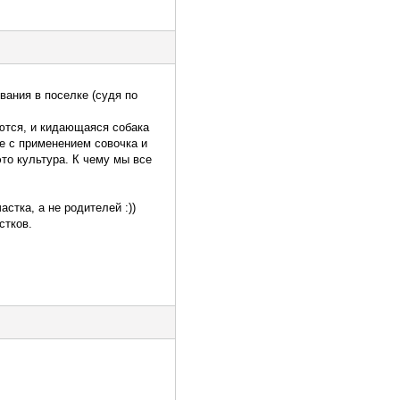
вания в поселке (судя по
аются, и кидающаяся собака
же с применением совочка и
это культура. К чему мы все
стка, а не родителей :))
стков.