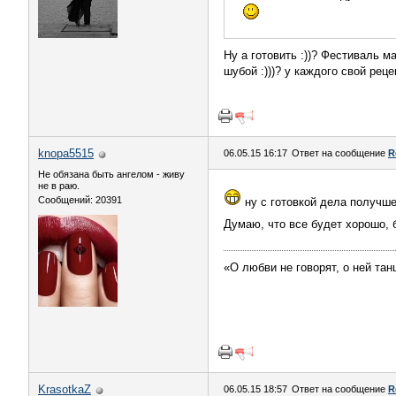
Ну а готовить :))? Фестиваль 
шубой :)))? у каждого свой рецеп
knopa5515
06.05.15 16:17
Ответ на сообщение
R
Не обязана быть ангелом - живу
не в раю.
Сообщений: 20391
ну с готовкой дела получш
Думаю, что все будет хорошо,
«О любви не говорят, о ней тан
KrasotkaZ
06.05.15 18:57
Ответ на сообщение
R