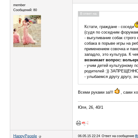
member
Сообщений: 80
В ответ на:
Кстати, граждане - соседи
(судя по соседним форумам
- выгуливание собак строго
собака в порыве игры на реб
применением совочка и паке
западло, это культура. К ч
возникает вопрос: вольеры
- учим детей культурному п
родителей :)) ЗАПРЕЩЕННО. 
- улыбаемся другу другу, з
Всеми руками за!!!
, сами х
Юля, 26, 40/1
HappyPeople
06.05.15 22:24
Ответ на сообщение
R