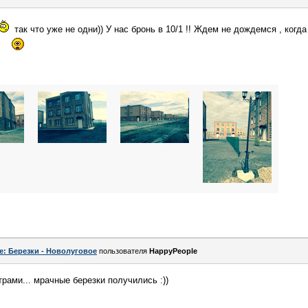
так что уже не одни)) У нас бронь в 10/1 !! Ждем не дождемся , ког
т
e: Березки - Новолуговое
пользователя
HappyPeople
рами... мрачные березки получились :))