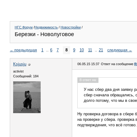
НГС.Форум
/
Недвижимость
/
Новостройки
/
Березки - Новолуговое
1
..
6
7
8
9
10
11
..
21
←
предыдущая
следующая
→
Ksjusju
06.05.15 15:37
Ответ на сообщение
R
activist
Сообщений: 184
В ответ на:
У нас сбер два дня заявку 
сбер сначала обращались, с
долго потому, что мы в сво
Ну проверка договора в сбере 
на проверке у сбера. проверка 
подтверждения, что всё готово.