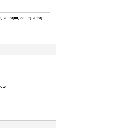
в, холодца, селедки под
ова)