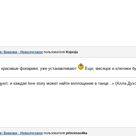
e: Березки - Новолуговое
пользователя
Ksjusju
и красивые фонарики, уже устанавливают
Еще, месяцок и ключики б
цуют, и каждая love story может найти воплощение в танце...» (Алла Дух
e: Березки - Новолуговое
пользователя
princesso4ka