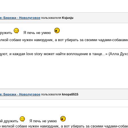
e: Березки - Новолуговое
пользователя
Ksjusju
дружить
Я печь не умею
елкой собаке нужен намордник, а вот убирать за своими чадами-собака
цуют, и каждая love story может найти воплощение в танце...» (Алла Дух
e: Березки - Новолуговое
пользователя
knopa5515
ной дружить
Я печь не умею
о мелкой собаке нужен намордник, а вот убирать за своими чадами-соба