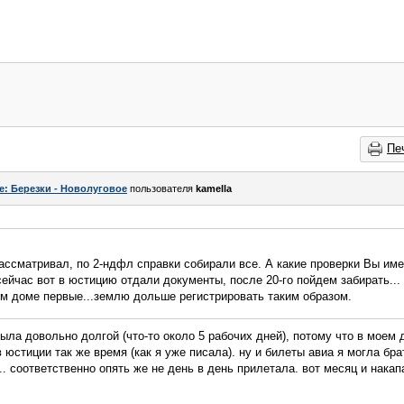
Пе
e: Березки - Новолуговое
пользователя
kamella
рассматривал, по 2-ндфл справки собирали все. А какие проверки Вы им
ейчас вот в юстицию отдали документы, после 20-го пойдем забирать...
ем доме первые...землю дольше регистрировать таким образом.
была довольно долгой (что-то около 5 рабочих дней), потому что в моем
в юстиции так же время (как я уже писала). ну и билеты авиа я могла бр
.. соответственно опять же не день в день прилетала. вот месяц и накап