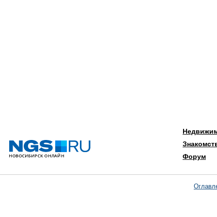
Недвижи
Знакомст
Форум
Оглавл