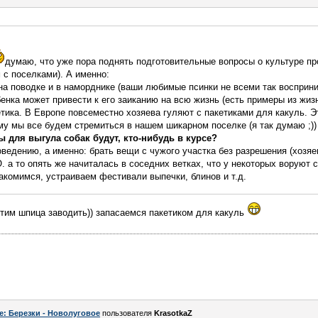
думаю, что уже пора поднять подготовительные вопросы о культуре пр
 с поселками). А именно:
 на поводке и в наморднике (ваши любимые псинки не всеми так воспри
енка может привести к его заиканию на всю жизнь (есть примеры из жизни
тика. В Европе повсеместно хозяева гуляют с пакетиками для какуль. Эт
ему мы все будем стремиться в нашем шикарном поселке (я так думаю ;))
 для выгула собак будут, кто-нибудь в курсе?
оведению, а именно: брать вещи с чужого участка без разрешения (хозяев
а то опять же начиталась в соседних ветках, что у некоторых воруют с
накомимся, устраиваем фестивали выпечки, блинов и т.д.
отим шпица заводить)) запасаемся пакетиком для какуль
e: Березки - Новолуговое
пользователя
KrasotkaZ