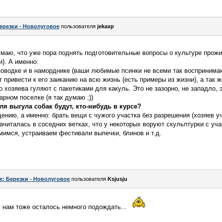
ерезки - Новолуговое
пользователя
jekaxp
маю, что уже пора поднять подготовительные вопросы о культуре прожи
). А именно:
 поводке и в наморднике (ваши любимые псинки не всеми так восприним
 привести к его заиканию на всю жизнь (есть примеры из жизни), а так 
 хозяева гуляют с пакетиками для какуль. Это не зазорно, не западло, 
рном поселке (я так думаю ;))
я выгула собак будут, кто-нибудь в курсе?
ению, а именно: брать вещи с чужого участка без разрешения (хозяев уча
италась в соседних ветках, что у некоторых воруют скульптурки с уча
омимся, устраиваем фестивали выпечки, блинов и т.д.
e: Березки - Новолуговое
пользователя
Ksjusju
, нам тоже осталось немного подождать...