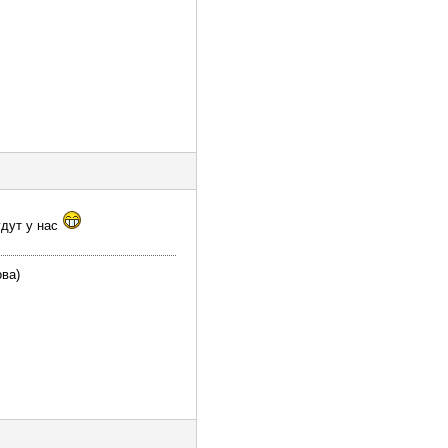
удут у нас
ова)