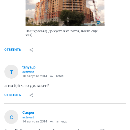
Наш красавц! До куста низ готов, после еще
нет)
ОТВЕТИТЬ
tanya_p
T
activist
10 августа 2014
TataS
а на 5,6 что делают?
ОТВЕТИТЬ
Сasper
С
activist
14 августа 2014
tanya_p