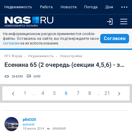
Недвижимость
Работа
Новости
Погода
Дом
На информационном ресурсе применяются cookie-
Согласен
файлы. Оставаясь на сайте, вы подтверждаете свое
согласие
на их использование.
НГС.Форум
Недвижимость
Новостройки
Есенина 65 (2 очередь (секции 4,5,6) - застройщик ООО "Жилстрой") (часть 2)
264383
1000
1
...
4
5
6
7
8
...
21
pilot320
activist
18 июля 2014
ANAMAR