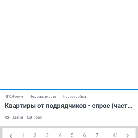
НГС.Форум
Недвижимость
Новостройки
Квартиры от подрядчиков - спрос (часть 3)
238141
1000
1
2
3
4
5
6
7
...
41