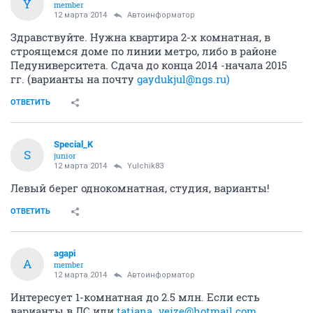
Y
member
12 марта 2014
Автоинформатор
Здравствуйте. Нужна квартира 2-х комнатная, в
строящемся доме по линии метро, либо в районе
Педуниверситета. Сдача до конца 2014 -начала 2015
гг. (варианты на почту
gaydukjul@ngs.ru)
ОТВЕТИТЬ
Special_K
S
junior
12 марта 2014
Yulchik83
Левый берег однокомнатная, студия, варианты!
ОТВЕТИТЬ
agapi
A
member
12 марта 2014
Автоинформатор
Интересует 1-комнатная до 2.5 млн. Если есть
варианты в ЛС или
tatiana_veize@hotmail.com