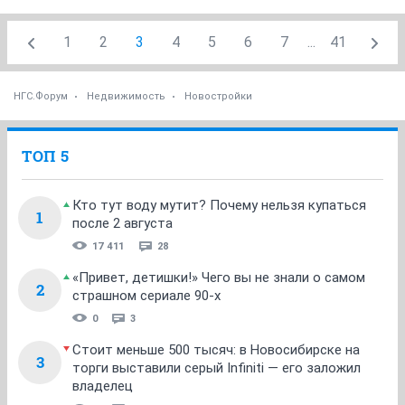
1
2
3
4
5
6
7
...
41
НГС.Форум
Недвижимость
Новостройки
ТОП 5
Кто тут воду мутит? Почему нельзя купаться
1
после 2 августа
17 411
28
«Привет, детишки!» Чего вы не знали о самом
2
страшном сериале 90-х
0
3
Стоит меньше 500 тысяч: в Новосибирске на
3
торги выставили серый Infiniti — его заложил
владелец