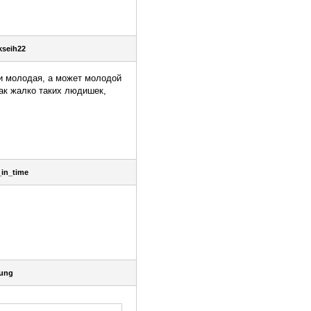
kseih22
ли молодая, а может молодой
Как жалко таких людишек,
_in_time
ung