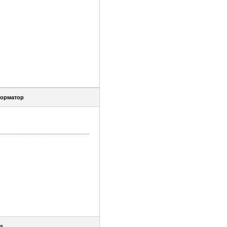
орматор
s