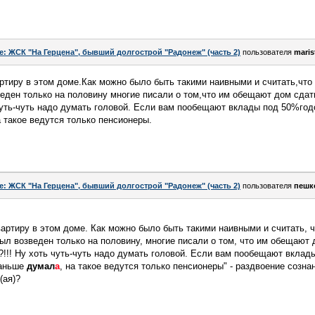
e: ЖСК "На Герцена", бывший долгострой "Радонеж" (часть 2)
пользователя
maris
тиру в этом доме.Как можно было быть такими наивными и считать,что 
еден только на половину многие писали о том,что им обещают дом сдать 
ь чуть-чуть надо думать головой. Если вам пообещают вклады под 50%го
 такое ведутся только пенсионеры.
e: ЖСК "На Герцена", бывший долгострой "Радонеж" (часть 2)
пользователя
пешк
артиру в этом доме. Как можно было быть такими наивными и считать, ч
ыл возведен только на половину, многие писали о том, что им обещают д
???!!! Ну хоть чуть-чуть надо думать головой. Если вам пообещают вкла
раньше
думал
а
, на такое ведутся только пенсионеры" - раздвоение созн
(ая)?