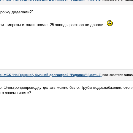
оробку доделали?"
и - морозы стояли. после -25 заводы раствор не давали...
e: ЖСК "На Герцена", бывший долгострой "Радонеж" (часть 2)
пользователя
sums
ло. Электропропроводку делать можно было. Трубы водоснабжения, отоп
то зачем тянете?