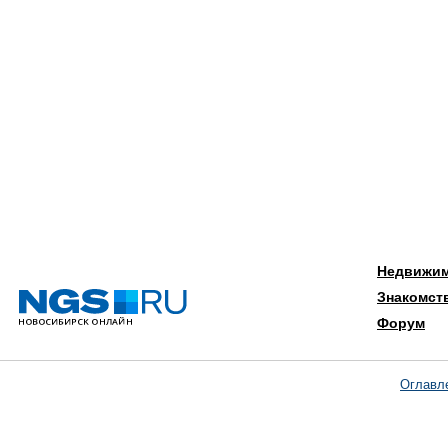
Недвижи
Знакомст
Форум
Оглавл