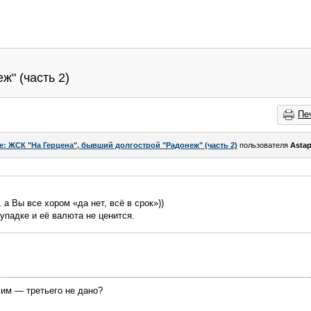
" (часть 2)
Пе
e: ЖСК "На Герцена", бывший долгострой "Радонеж" (часть 2)
пользователя
Asta
 а Вы все хором «да нет, всё в срок»))
 упадке и её валюта не ценится.
чим — третьего не дано?