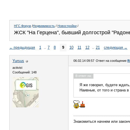
НГС.Форум
/
Недвижимость
/
Новостройки
/
ЖСК "На Герцена", бывший долгострой "Радонеж
1
..
7
8
9
10
11
12
..
21
←
предыдущая
следующая
→
Yursus
06.02.14 09:57
Ответ на сообщение
R
activist
Сообщений: 148
В ответ на:
Я же говорил, будете ждать,
Наивные, от того и страна в
Знакомиться начнем или закон