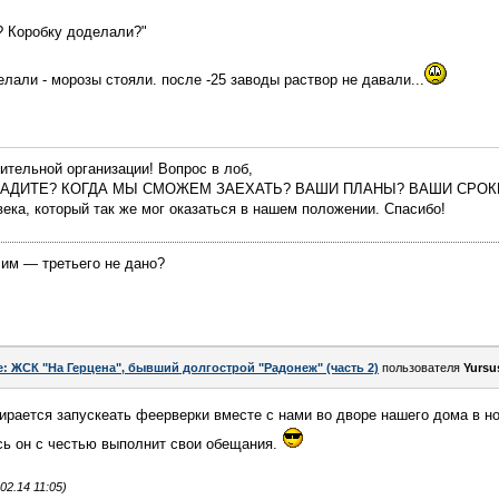
? Коробку доделали?"
лали - морозы стояли. после -25 заводы раствор не давали...
тельной организации! Вопрос в лоб,
СДАДИТЕ? КОГДА МЫ СМОЖЕМ ЗАЕХАТЬ? ВАШИ ПЛАНЫ? ВАШИ СРОКИ?
ека, который так же мог оказаться в нашем положении. Спасибо!
чим — третьего не дано?
e: ЖСК "На Герцена", бывший долгострой "Радонеж" (часть 2)
пользователя
Yursu
ирается запускеать феерверки вместе с нами во дворе нашего дома в н
сь он с честью выполнит свои обещания.
2.14 11:05)