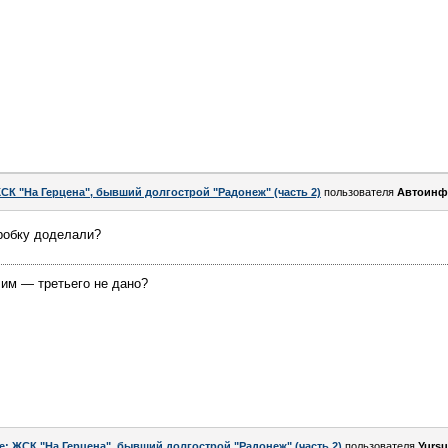
СК "На Герцена", бывший долгострой "Радонеж" (часть 2)
пользователя
Автоинф
оробку доделали?
чим — третьего не дано?
e: ЖСК "На Герцена", бывший долгострой "Радонеж" (часть 2)
пользователя
Yursu