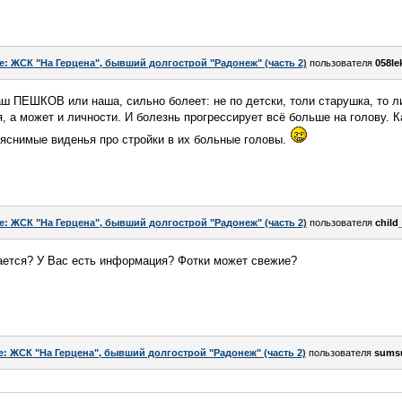
e: ЖСК "На Герцена", бывший долгострой "Радонеж" (часть 2)
пользователя
058le
ш ПЕШКОВ или наша, сильно болеет: не по детски, толи старушка, то 
я, а может и личности. И болезнь прогрессирует всё больше на голову. 
бяснимые виденья про стройки в их больные головы.
e: ЖСК "На Герцена", бывший долгострой "Радонеж" (часть 2)
пользователя
child
лается? У Вас есть информация? Фотки может свежие?
e: ЖСК "На Герцена", бывший долгострой "Радонеж" (часть 2)
пользователя
sums