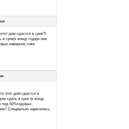
trel
этот дом сдастся в срок?!
в срок(к концу года)и они
довых,наверное,тоже
ов
то этот дом сдастся в
ом сдать в срок (к концу
ды под 50%годовых,
ания? Специально зарегились,