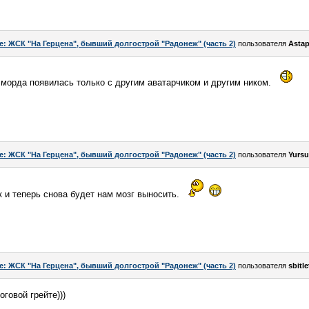
e: ЖСК "На Герцена", бывший долгострой "Радонеж" (часть 2)
пользователя
Asta
морда появилась только с другим аватарчиком и другим ником.
e: ЖСК "На Герцена", бывший долгострой "Радонеж" (часть 2)
пользователя
Yursu
 и теперь снова будет нам мозг выносить.
e: ЖСК "На Герцена", бывший долгострой "Радонеж" (часть 2)
пользователя
sbitle
оговой грейте)))