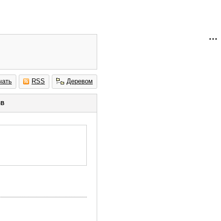
чать
RSS
Деревом
pB