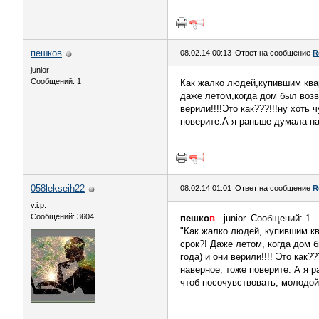
пешков
08.02.14 00:13
Ответ на сообщение
R
junior
Сообщений: 1
Как жалко людей,купившим квар
даже летом,когда дом был возв
верили!!!!Это как???!!!ну хот
поверите.А я раньше думала на
058lekseih22
08.02.14 01:01
Ответ на сообщение
R
v.i.p.
Сообщений: 3604
пешко
в
. junior. Сообщений: 1.
"Как жалко людей, купившим кв
срок?! Даже летом, когда дом б
года) и они верили!!!! Это как
наверное, тоже поверите. А я 
чтоб посочувствовать, молодой