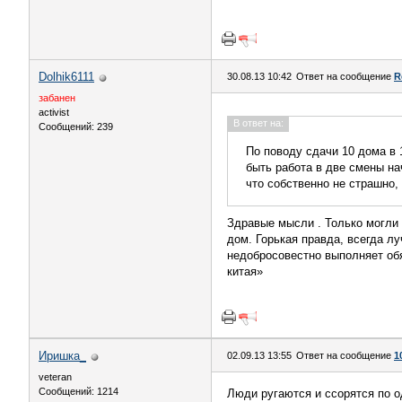
Dolhik6111
30.08.13 10:42
Ответ на сообщение
R
забанен
activist
В ответ на:
Сообщений: 239
По поводу сдачи 10 дома в 1
быть работа в две смены нач
что собственно не страшно,
Здравые мысли . Только могли 
дом. Горькая правда, всегда л
недобросовестно выполняет обя
китая»
Иришка_
02.09.13 13:55
Ответ на сообщение
1
veteran
Сообщений: 1214
Люди ругаются и ссорятся по о