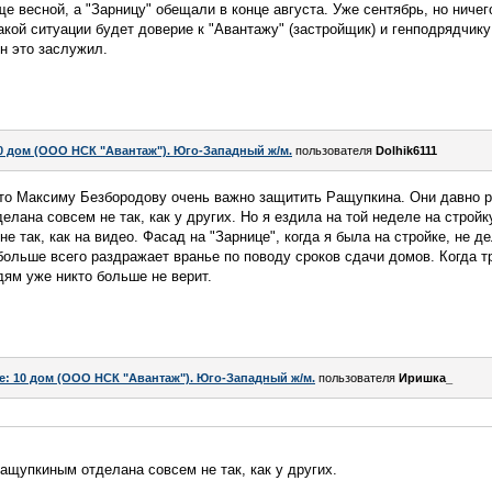
 весной, а "Зарницу" обещали в конце августа. Уже сентябрь, но ничего
акой ситуации будет доверие к "Авантажу" (застройщик) и генподрядчику
он это заслужил.
0 дом (ООО НСК "Авантаж"). Юго-Западный ж/м.
пользователя
Dolhik6111
что Максиму Безбородову очень важно защитить Ращупкина. Они давно р
ана совсем не так, как у других. Но я ездила на той неделе на стройку
е так, как на видео. Фасад на "Зарнице", когда я была на стройке, не 
больше всего раздражает вранье по поводу сроков сдачи домов. Когда 
дям уже никто больше не верит.
e: 10 дом (ООО НСК "Авантаж"). Юго-Западный ж/м.
пользователя
Иришка_
ащупкиным отделана совсем не так, как у других.