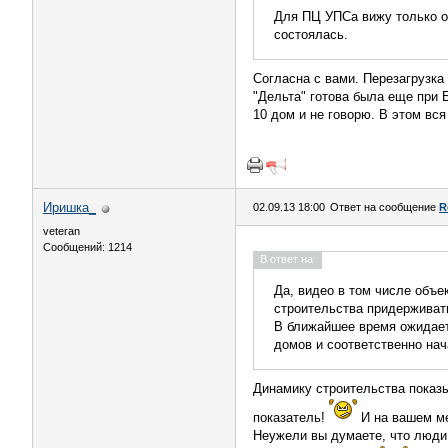
Для ПЦ УПСа вижу только од
состоялась.
Согласна с вами. Перезагрузка
"Дельта" готова была еще при 
10 дом и не говорю. В этом вс
Иришка_
02.09.13 18:00
Ответ на сообщение
R
veteran
Сообщений: 1214
В ответ на:
Да, видео в том числе объе
строительства придерживат
В ближайшее время ожидает
домов и соответственно нач
Динамику строительства показы
показатель!
И на вашем ме
Неужели вы думаете, что люди 