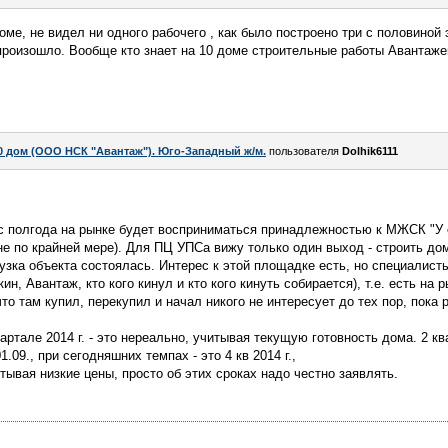
ме, не видел ни одного рабочего , как было построено три с половиной 
 произошло. Вообще кто знает на 10 доме строительные работы Авантаж
0 дом (ООО НСК "Авантаж"). Юго-Западный ж/м.
пользователя
Dolhik6111
 с полгода на рынке будет восприниматься принадлежностью к МЖСК "У 
не по крайней мере). Для ПЦ УПСа вижу только один выход - строить до
рузка объекта состоялась. Интерес к этой площадке есть, но специалист
н, Авантаж, кто кого кинул и кто кого кинуть собирается), т.е. есть на
и что там купил, перекупил и начал никого не интересует до тех пор, пока
артале 2014 г. - это нереально, учитывая текущую готовность дома. 2 кв
.09., при сегодняшних темпах - это 4 кв 2014 г.,
тывая низкие цены, просто об этих сроках надо честно заявлять.