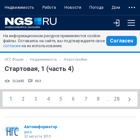
Недвижимость
Работа
Новости
Погода
Дом
На информационном ресурсе применяются cookie-
Согласен
файлы. Оставаясь на сайте, вы подтверждаете свое
согласие
на их использование.
НГС.Форум
Недвижимость
Новостройки
Стартовая, 1 (часть 4)
212485
693
1
2
3
4
5
6
7
8
...
28
Автоинформатор
guru
22 августа 2013