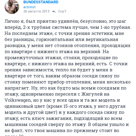
BUNDESSTANDARD
activist
26 августа 2013
CopT
Лично я, был приятно удивлён, безусловно, это шаг
вперёд, 2-х трубная система лучше, чем 1-но трубная.
На последнем этаже, с точки зрения эстетики, мне
без разницы, горизонтальная или вертикальная
разводка, у меня нет стояков отопления, проходящих
по квартире с нижнего этажа на верхний. На
промежуточных этажах, стояки, проходящие по
квартире, с нижнего этажа на верхний, есть. С точки
зрения зависимости, тепло ли будет у меня в
квартире от того, каким образом соседи снизу по
стояку поменяют прибор отопления, меня несколько
напрягает. Ну, это как будто мы всеми соседями по
этажу, одновременно пересели с Жигулей на
Volkswagen, но у нас у всех одна и та же модель и
одинаковый цвет (кроме 15-ого этажа, у него другая
модель и другой цвет) и у каждого соседа снизу по
этажу, есть ключ зажигания, подходящий ко всем
машинам соседей сверху по этажу. В общем уныло и
не факт, что твоя машина по-прежнему стоит во