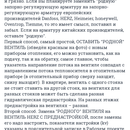
и грязно. Если Вы планируете заменить "родную"
запорно-регулирующую арматуру на запорно-
регулирующую арматуру европейских
производителей Danfoss, HERZ, Heimeier, honeywell,
Oventrop, Tiemme, то это имеет смысл, поставил и
забыл. Если на арматуру китайских производителей,
оставьте "родную".
Первый способ, самый простой, ОСТАВИТЬ "РОДНОЙ"
ВЕНТИЛЬ (обведён красным на фото) с новым
прибором отопления, его можно установить, как на
подачу, так и на обратку, самое главное, чтобы
указатель направление потока на вентиле совпадал с
направлением потока теплоносителя в отопительном
приборе (в отопительный прибор сверху заходит,
снизу выходит). В квартире, вентиль с одного стояка
не стоит ставить на другой стояк, на вентилях для
разных стояков может быть сделана разная
гидравлическая преднастройка. На разных этажах
преднастройка на вентилях – разная.
Второй способ. Замена "РОДНОГО" ВЕНТИЛЯ на
ВЕНТИЛЬ HERZ С ПРЕДНАСТРОЙКОЙ, после замены
его надо настроить, показатели настройки (kv)
указаны в пояснительной записке в Рабочем проекте