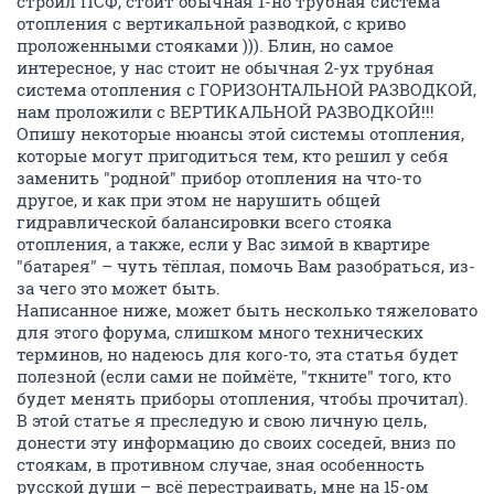
строил ПСФ, стоит обычная 1-но трубная система
отопления с вертикальной разводкой, с криво
проложенными стояками ))). Блин, но самое
интересное, у нас стоит не обычная 2-ух трубная
система отопления с ГОРИЗОНТАЛЬНОЙ РАЗВОДКОЙ,
нам проложили с ВЕРТИКАЛЬНОЙ РАЗВОДКОЙ!!!
Опишу некоторые нюансы этой системы отопления,
которые могут пригодиться тем, кто решил у себя
заменить "родной" прибор отопления на что-то
другое, и как при этом не нарушить общей
гидравлической балансировки всего стояка
отопления, а также, если у Вас зимой в квартире
"батарея" – чуть тёплая, помочь Вам разобраться, из-
за чего это может быть.
Написанное ниже, может быть несколько тяжеловато
для этого форума, слишком много технических
терминов, но надеюсь для кого-то, эта статья будет
полезной (если сами не поймёте, "ткните" того, кто
будет менять приборы отопления, чтобы прочитал).
В этой статье я преследую и свою личную цель,
донести эту информацию до своих соседей, вниз по
стоякам, в противном случае, зная особенность
русской души – всё перестраивать, мне на 15-ом