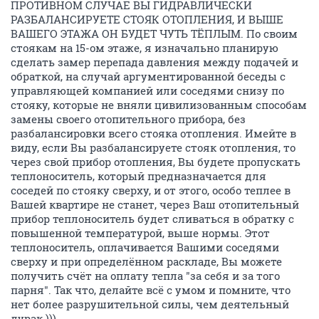
ПРОТИВНОМ СЛУЧАЕ ВЫ ГИДРАВЛИЧЕСКИ
РАЗБАЛАНСИРУЕТЕ СТОЯК ОТОПЛЕНИЯ, И ВЫШЕ
ВАШЕГО ЭТАЖА ОН БУДЕТ ЧУТЬ ТЁПЛЫМ. По своим
стоякам на 15-ом этаже, я изначально планирую
сделать замер перепада давления между подачей и
обраткой, на случай аргументированной беседы с
управляющей компанией или соседями снизу по
стояку, которые не вняли цивилизованным способам
замены своего отопительного прибора, без
разбалансировки всего стояка отопления. Имейте в
виду, если Вы разбалансируете стояк отопления, то
через свой прибор отопления, Вы будете пропускать
теплоноситель, который предназначается для
соседей по стояку сверху, и от этого, особо теплее в
Вашей квартире не станет, через Ваш отопительный
прибор теплоноситель будет сливаться в обратку с
повышенной температурой, выше нормы. Этот
теплоноситель, оплачивается Вашими соседями
сверху и при определённом раскладе, Вы можете
получить счёт на оплату тепла "за себя и за того
парня". Так что, делайте всё с умом и помните, что
нет более разрушительной силы, чем деятельный
дурак ))).