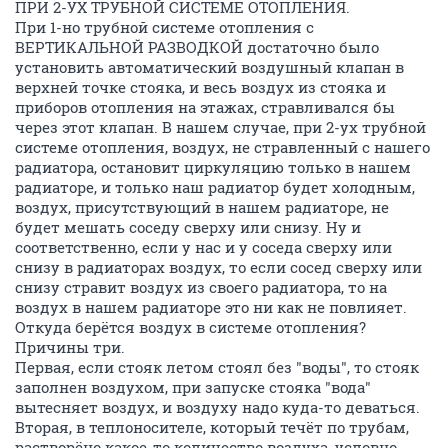
ПРИ 2-УХ ТРУБНОЙ СИСТЕМЕ ОТОПЛЕНИЯ.
При 1-но трубной системе отопления с
ВЕРТИКАЛЬНОЙ РАЗВОДКОЙ достаточно было
установить автоматический воздушный клапан в
верхней точке стояка, и весь воздух из стояка и
приборов отопления на этажах, стравливался бы
через этот клапан. В нашем случае, при 2-ух трубной
системе отопления, воздух, не стравленный с нашего
радиатора, остановит циркуляцию только в нашем
радиаторе, и только наш радиатор будет холодным,
воздух, присутствующий в нашем радиаторе, не
будет мешать соседу сверху или снизу. Ну и
соответственно, если у нас и у соседа сверху или
снизу в радиаторах воздух, то если сосед сверху или
снизу стравит воздух из своего радиатора, то на
воздух в нашем радиаторе это ни как не повлияет.
Откуда берётся воздух в системе отопления?
Причины три.
Первая, если стояк летом стоял без "воды", то стояк
заполнен воздухом, при запуске стояка "вода"
вытесняет воздух, и воздуху надо куда-то деваться.
Вторая, в теплоносителе, который течёт по трубам,
растворёно какое-то количество воздуха, условно