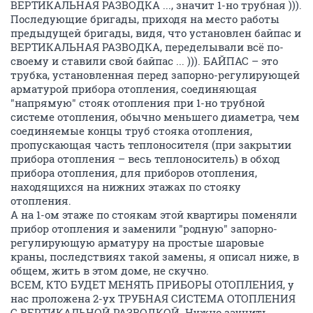
ВЕРТИКАЛЬНАЯ РАЗВОДКА ..., значит 1-но трубная ))).
Последующие бригады, приходя на место работы
предыдущей бригады, видя, что установлен байпас и
ВЕРТИКАЛЬНАЯ РАЗВОДКА, переделывали всё по-
своему и ставили свой байпас ... ))). БАЙПАС – это
трубка, установленная перед запорно-регулирующей
арматурой прибора отопления, соединяющая
"напрямую" стояк отопления при 1-но трубной
системе отопления, обычно меньшего диаметра, чем
соединяемые концы труб стояка отопления,
пропускающая часть теплоносителя (при закрытии
прибора отопления – весь теплоноситель) в обход
прибора отопления, для приборов отопления,
находящихся на нижних этажах по стояку
отопления.
А на 1-ом этаже по стоякам этой квартиры поменяли
прибор отопления и заменили "родную" запорно-
регулирующую арматуру на простые шаровые
краны, последствиях такой замены, я описал ниже, в
общем, жить в этом доме, не скучно.
ВСЕМ, КТО БУДЕТ МЕНЯТЬ ПРИБОРЫ ОТОПЛЕНИЯ, у
нас проложена 2-ух ТРУБНАЯ СИСТЕМА ОТОПЛЕНИЯ
С ВЕРТИКАЛЬНОЙ РАЗВОДКОЙ. Нужно заучить