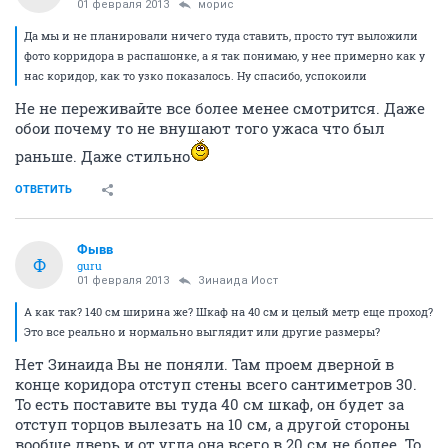
01 февраля 2013
морис
Да мы и не планировали ничего туда ставить, просто тут выложили
фото корридора в распашонке, а я так понимаю, у нее примерно как у
нас коридор, как то узко показалось. Ну спасибо, успокоили
Не не переживайте все более менее смотрится. Даже
обои почему то не внушают того ужаса что был
раньше. Даже стильно
ОТВЕТИТЬ
Фывв
Ф
guru
01 февраля 2013
Зинаида Иост
А как так? 140 см ширина же? Шкаф на 40 см и целый метр еще проход?
Это все реально и нормально выглядит или другие размеры?
Нет Зинаида Вы не поняли. Там проем дверной в
конце коридора отступ стены всего сантиметров 30.
То есть поставите вы туда 40 см шкаф, он будет за
отступ торцов вылезать на 10 см, а другой стороны
вообще дверь и от угла она всего в 20 см не более. То