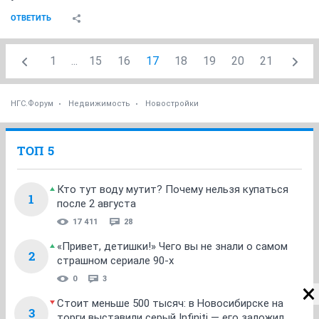
ОТВЕТИТЬ
1
...
15
16
17
18
19
20
21
НГС.Форум
Недвижимость
Новостройки
ТОП 5
Кто тут воду мутит? Почему нельзя купаться
1
после 2 августа
17 411
28
«Привет, детишки!» Чего вы не знали о самом
2
страшном сериале 90-х
0
3
Стоит меньше 500 тысяч: в Новосибирске на
3
торги выставили серый Infiniti — его заложил