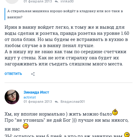
01 февраля 2013
irinka00
А стиральная машинка хорошо войдёт в кладовку или все-таки в
ванную?
Ирин в ванну войдет легко, к тому же и вывод для
воды сделан и розетка, правда розетка на уровне 1.60
от пола блин. Но мы будем ее встраивать в кухню в
любом случае а в ванну пенал лучше.
А в нишу ну не знаю как там по середине счетчики
идут у стены. Как не юти стиралку она будет их
загораживать или съедать слишком много места.
ОТВЕТИТЬ
Зинаида Иост
activist
01 февраля 2013
Владислав001
Хм, ну вполне нормально ) жить можно было
Про "не утонешь" не дай Бог ))) лучше ни мы никого,
ни нас
ЗЫ: осталось нам 6 дней, а что-то аж завидую вам