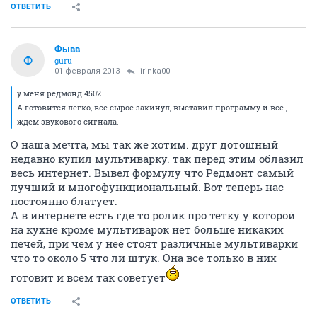
ОТВЕТИТЬ
Фывв
Ф
guru
01 февраля 2013
irinka00
у меня редмонд 4502
А готовится легко, все сырое закинул, выставил программу и все ,
ждем звукового сигнала.
О наша мечта, мы так же хотим. друг дотошный
недавно купил мультиварку. так перед этим облазил
весь интернет. Вывел формулу что Редмонт самый
лучший и многофункциональный. Вот теперь нас
постоянно блатует.
А в интернете есть где то ролик про тетку у которой
на кухне кроме мультиварок нет больше никаких
печей, при чем у нее стоят различные мультиварки
что то около 5 что ли штук. Она все только в них
готовит и всем так советует
ОТВЕТИТЬ