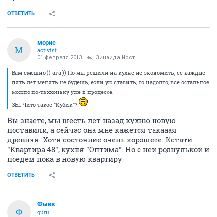
ОТВЕТИТЬ
морис
М
activist
01 февраля 2013
Зинаида Иост
Вам смешно )) ага )) Но мы решили на кухне не экономить, ее каждые
пять лет менять не будешь, если уж ставить, то надолго, все остальное
можно по-тиххоньку уже в процессе.
ЗЫ: Чито такое "Кубик"?
Вы знаете, мы шесть лет назад кухню новую
поставили, а сейчас она мне кажется такааая
древняя. Хотя состояние очень хорошеее. Кстати
"Квартира 48", кухня "Оптима". Но с ней роднулькой и
поедем пока в новую квартиру
ОТВЕТИТЬ
Фывв
Ф
guru