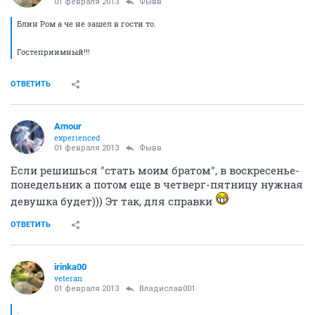
01 февраля 2013
Фывв
Блин Ром а че не зашел в гости то.
Гостеприимный!!!
ОТВЕТИТЬ
Аmоur
experienced
01 февраля 2013
Фывв
Если решишься "стать моим братом", в воскресенье-
понедельник а потом еще в четверг-пятницу нужная
девушка будет))) Эт так, для справки
ОТВЕТИТЬ
irinka00
veteran
01 февраля 2013
Владислав001
.