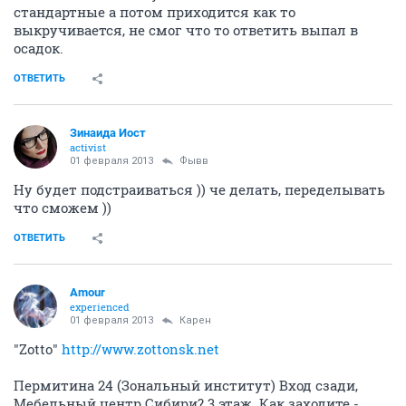
стандартные а потом приходится как то
выкручивается, не смог что то ответить выпал в
осадок.
ОТВЕТИТЬ
Зинаида Иост
activist
01 февраля 2013
Фывв
Ну будет подстраиваться )) че делать, переделывать
что сможем ))
ОТВЕТИТЬ
Аmоur
experienced
01 февраля 2013
Карен
"Zotto"
http://www.zottonsk.net
Пермитина 24 (Зональный институт) Вход сзади,
Мебельный центр Сибири? 3 этаж. Как заходите -