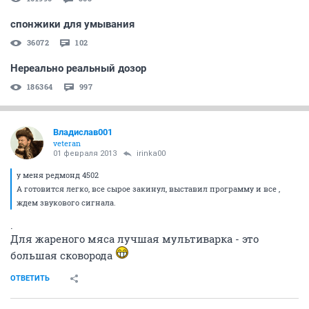
спонжики для умывания
36072
102
Нереально реальный дозор
186364
997
Владислав001
veteran
01 февраля 2013
irinka00
у меня редмонд 4502
А готовится легко, все сырое закинул, выставил программу и все ,
ждем звукового сигнала.
.
Для жареного мяса лучшая мультиварка - это
большая сковорода
ОТВЕТИТЬ