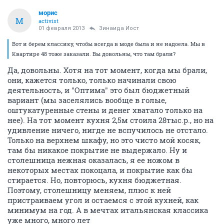
морис
М
activist
01 февраля 2013
Зинаида Иост
Вот и берем классику, чтобы всегда в моде была и не надоела. Мы в
Квартире 48 тоже заказали. Вы довольны, что там брали?
Да, довольны. Хотя на тот момент, когда мы брали,
они, кажется только, только начинали свою
деятельность, и "Оптима" это был бюджетный
вариант (мы заселялись вообще в голые,
оштукатуренные стены и денег хватало только на
нее). На тот момент кухня 2,5м стоила 28тыс.р., но на
удивление ничего, нигде не вспучилось не отстало.
Только на верхнем шкафу, но это чисто мой косяк,
там бы никакое покрытие не выдержало. Ну и
столешница нежная оказалась, я ее ножом в
некоторых местах покоцала, и покрытие как бы
стирается. Но, повторюсь, кухня бюджетная.
Поэтому, столешницу меняем, плюс к ней
пристраиваем угол и остаемся с этой кухней, как
минимум на год. А в мечтах итальянская классика
уже много, много лет