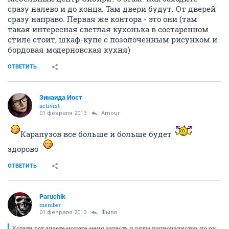
сразу налево и до конца. Там двери будут. От дверей
сразу направо. Первая же контора - это они (там
такая интересная светлая кухонька в состаренном
стиле стоит, шкаф-купе с позолоченным рисунком и
бордовая модерновская кухня)
ОТВЕТИТЬ
Зинаида Иост
activist
01 февраля 2013
Аmоur
Карапузов все больше и больше будет
здорово
ОТВЕТИТЬ
Paruchik
member
01 февраля 2013
Фывв
Кстати вот знаете,можете меня зачесть в ряды националистов, но вы