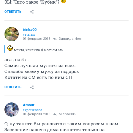
ЗЫ: Чито такое "Кубик"?
ОТВЕТИТЬ
irinka00
veteran
01 февраля 2013
Зинаида Иост
мечта, конечно )) а объем 5л?
ага , на 5 л.
Самая лучшая мультя из всех.
Спасибо моему мужу за подарок
Кстати на СМ есть по ним СП
ОТВЕТИТЬ
Аmоur
experienced
01 февраля 2013
Michael86
О, ну так это Вы рановато с таким вопросом к нам...
Заселение нашего дома начнется только на