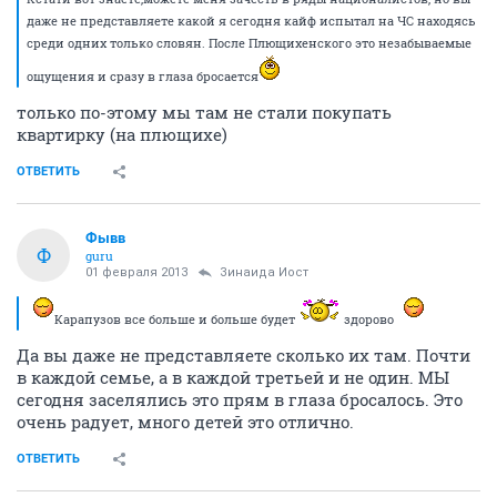
даже не представляете какой я сегодня кайф испытал на ЧС находясь
среди одних только словян. После Плющихенского это незабываемые
ощущения и сразу в глаза бросается
только по-этому мы там не стали покупать
квартирку (на плющихе)
ОТВЕТИТЬ
Фывв
Ф
guru
01 февраля 2013
Зинаида Иост
Карапузов все больше и больше будет
здорово
Да вы даже не представляете сколько их там. Почти
в каждой семье, а в каждой третьей и не один. МЫ
сегодня заселялись это прям в глаза бросалось. Это
очень радует, много детей это отлично.
ОТВЕТИТЬ