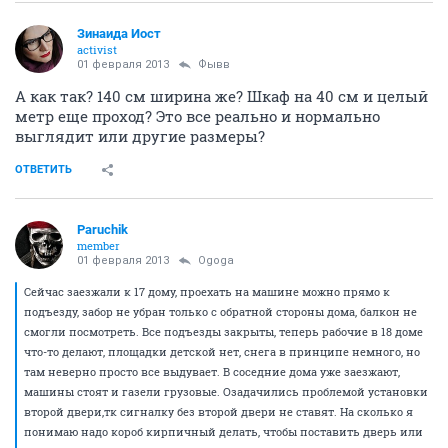
Зинаида Иост
activist
01 февраля 2013
Фывв
А как так? 140 см ширина же? Шкаф на 40 см и целый
метр еще проход? Это все реально и нормально
выглядит или другие размеры?
ОТВЕТИТЬ
Paruchik
member
01 февраля 2013
Ogoga
Сейчас заезжали к 17 дому, проехать на машине можно прямо к
подъезду, забор не убран только с обратной стороны дома, балкон не
смогли посмотреть. Все подъезды закрыты, теперь рабочие в 18 доме
что-то делают, площадки детской нет, снега в принципе немного, но
там неверно просто все выдувает. В соседние дома уже заезжают,
машины стоят и газели грузовые. Озадачились проблемой установки
второй двери,тк сигналку без второй двери не ставят. На сколько я
понимаю надо короб кирпичный делать, чтобы поставить дверь или