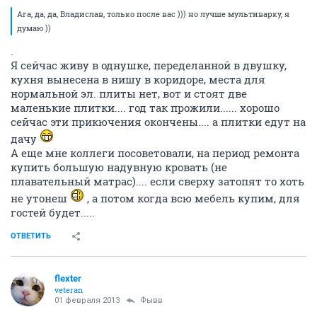
Ага, да, да, Владислав, только после вас ))) но лучше мультиварку, я
думаю ))
.
Я сейчас живу в однушке, переделанной в двушку,
кухня вынесена в нишу в коридоре, места для
нормальной эл. плиты нет, вот и стоят две
маленькие плитки.... год так прожили...... хорошо
сейчас эти прикючения окончены.... а плитки едут на
дачу
А еще мне коллеги посоветовали, на период ремонта
купить большую надувную кровать (не
плавательный матрас).... если сверху затопят то хоть
не утонеш
, а потом когда всю мебель купим, для
гостей будет.....
ОТВЕТИТЬ
flexter
veteran
01 февраля 2013
Фывв