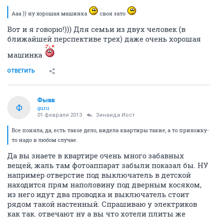
Ааа )) ну хорошая машинка
своя зато
Вот и я говорю!))) Для семьи из двух человек (в
ближайшей перспективе трех) даже очень хорошая
машинка
ОТВЕТИТЬ
Фывв
Ф
guru
01 февраля 2013
Зинаида Иост
Все поняла, да, есть такое дело, видела квартиры такие, а то прихожку-
то надо в любом случае.
Да вы знаете в квартире очень много забавных
вещей, жаль там фотоаппарат забыли показал бы. НУ
например отверстие под выключатель в детской
находится прям наполовину под дверным косяком,
из него идут два проводка и выключатель стоит
рядом такой настенный. Спрашиваю у электриков
как так. отвечают ну а вы что хотели плиты же