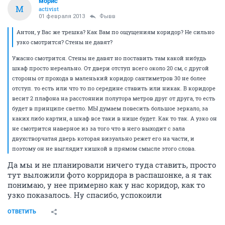
морис
М
activist
01 февраля 2013
Фывв
Антон, у Вас же трешка? Как Вам по ощущениям коридор? Не сильно
узко смотрится? Стены не давят?
Ужасно смотрится. Стены не давят но поставить там какой нибудь
шкаф просто нереально. От двери отступ всего около 20 см, с другой
стороны от прохода в маленький коридор сантиметров 30 не более
отступ. то есть или что то по середине ставить или никак. В коридоре
весит 2 плафона на расстоянии полутора метров друг от друга, то есть
будет в принципе светло. МЫ думаем повесить большое зеркало, за
каких либо картин, а шкаф все таки в нише будет. Как то так. А узко он
не смотрится наверное из за того что в него выходит с зала
двухстворчатая дверь которая визуально режет его на части, и
поэтому он не выглядит кишкой в прямом смысле этого слова.
Да мы и не планировали ничего туда ставить, просто
тут выложили фото корридора в распашонке, а я так
понимаю, у нее примерно как у нас коридор, как то
узко показалось. Ну спасибо, успокоили
ОТВЕТИТЬ