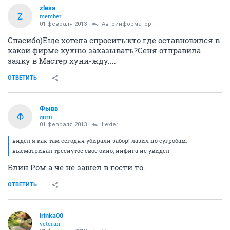
zlesa
Z
member
01 февраля 2013
Автоинформатор
Спасибо)Еще хотела спросить:кто где оставновился в
какой фирме кухню заказывать?Сеня отправила
заяку в Мастер хуни-жду....
ОТВЕТИТЬ
Фывв
Ф
guru
01 февраля 2013
flexter
видел я как там сегодня убирали забор! лазил по сугробам,
высматривал треснутое свое окно, нифига не увидел
Блин Ром а че не зашел в гости то.
ОТВЕТИТЬ
irinka00
veteran