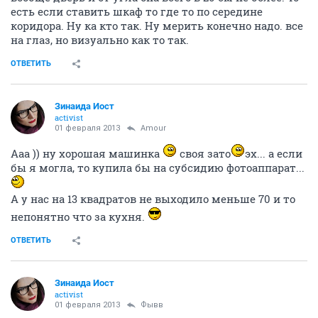
есть если ставить шкаф то где то по середине
коридора. Ну ка кто так. Ну мерить конечно надо. все
на глаз, но визуально как то так.
ОТВЕТИТЬ
Зинаида Иост
activist
01 февраля 2013
Аmоur
Ааа )) ну хорошая машинка
своя зато
эх... а если
бы я могла, то купила бы на субсидию фотоаппарат...
А у нас на 13 квадратов не выходило меньше 70 и то
непонятно что за кухня.
ОТВЕТИТЬ
Зинаида Иост
activist
01 февраля 2013
Фывв