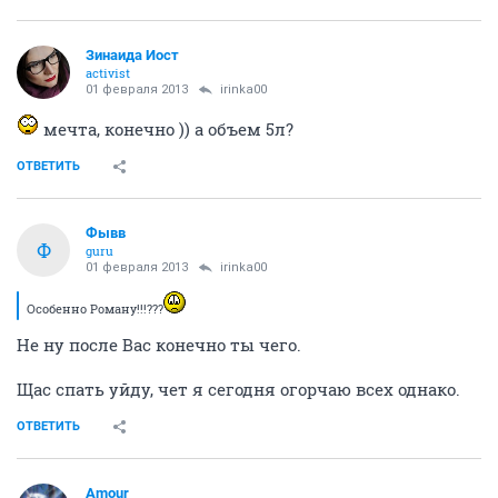
Зинаида Иост
activist
01 февраля 2013
irinka00
мечта, конечно )) а объем 5л?
ОТВЕТИТЬ
Фывв
Ф
guru
01 февраля 2013
irinka00
Особенно Роману!!!???
Не ну после Вас конечно ты чего.
Щас спать уйду, чет я сегодня огорчаю всех однако.
ОТВЕТИТЬ
Аmоur