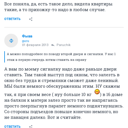
Все поняла, да, есть такое дело, видела квартиры
такие, а то прихожку-то надо в любом случае.
ОТВЕТИТЬ
Фывв
Ф
guru
01 февраля 2013
Paruchik
А можно поподробнее по поводу второй двери и сигналки. У нас 1
этаж в первую очередь хотим ставить на охрану
А вам по моему сигналку надо даже раньше двери
ставить. Там такой выступ под окном, что залезть в
окно без труда и стремянки сможет даже ленивый.
МЫ были немного обескураженны этим. НУ скажем
так, я при своем весе ( нуу больше 10 кг
) в 16 доме
на балкон к матери залез просто так не напрягаясь
просто пеерпыгнув парапет немного поднятнувшись.
Со стороны подъездов повыше конечно немного, но
не панацея далеко. Вот и считайте.
ОТВЕТИТЬ