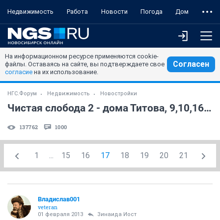
Недвижимость
Работа
Новости
Погода
Дом
На информационном ресурсе применяются cookie-
Согласен
файлы. Оставаясь на сайте, вы подтверждаете свое
согласие
на их использование.
НГС.Форум
Недвижимость
Новостройки
Чистая слобода 2 - дома Титова, 9,10,16,17 стр. (часть 10)
137762
1000
1
...
15
16
17
18
19
20
21
Владислав001
veteran
01 февраля 2013
Зинаида Иост