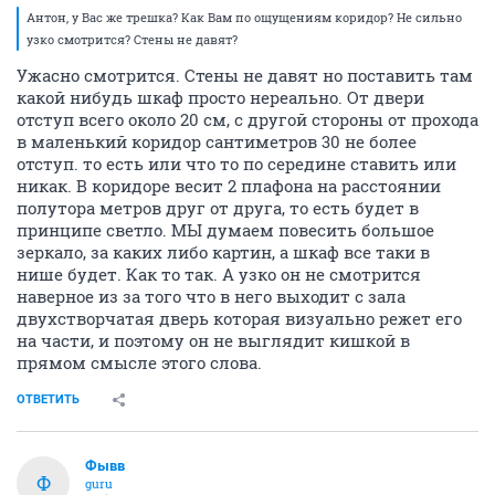
Антон, у Вас же трешка? Как Вам по ощущениям коридор? Не сильно
узко смотрится? Стены не давят?
Ужасно смотрится. Стены не давят но поставить там
какой нибудь шкаф просто нереально. От двери
отступ всего около 20 см, с другой стороны от прохода
в маленький коридор сантиметров 30 не более
отступ. то есть или что то по середине ставить или
никак. В коридоре весит 2 плафона на расстоянии
полутора метров друг от друга, то есть будет в
принципе светло. МЫ думаем повесить большое
зеркало, за каких либо картин, а шкаф все таки в
нише будет. Как то так. А узко он не смотрится
наверное из за того что в него выходит с зала
двухстворчатая дверь которая визуально режет его
на части, и поэтому он не выглядит кишкой в
прямом смысле этого слова.
ОТВЕТИТЬ
Фывв
Ф
guru