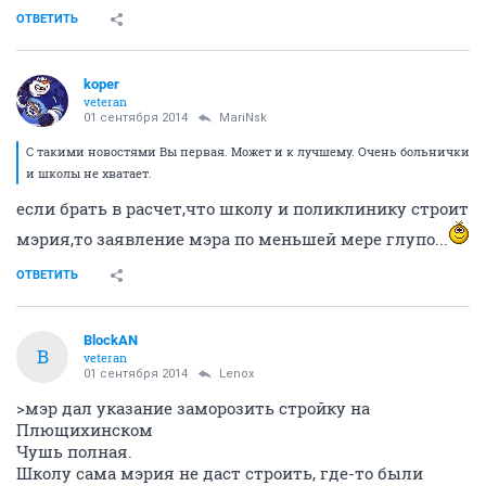
ОТВЕТИТЬ
koper
veteran
01 сентября 2014
MariNsk
С такими новостями Вы первая. Может и к лучшему. Очень больнички
и школы не хватает.
если брать в расчет,что школу и поликлинику строит
мэрия,то заявление мэра по меньшей мере глупо...
ОТВЕТИТЬ
BlockAN
B
veteran
01 сентября 2014
Lenox
>мэр дал указание заморозить стройку на
Плющихинском
Чушь полная.
Школу сама мэрия не даст строить, где-то были