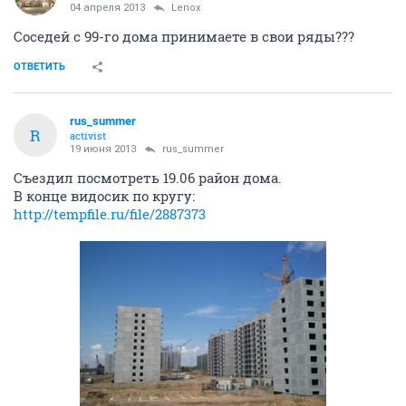
04 апреля 2013
Lenox
Соседей с 99-го дома принимаете в свои ряды???
ОТВЕТИТЬ
rus_summer
R
activist
19 июня 2013
rus_summer
Съездил посмотреть 19.06 район дома.
В конце видосик по кругу:
http://tempfile.ru/file/2887373