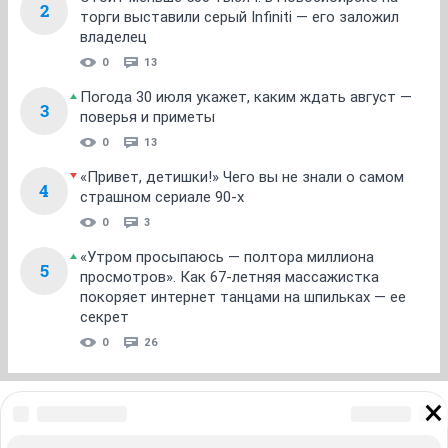
2
торги выставили серый Infiniti — его заложил
владелец
0
13
Погода 30 июля укажет, каким ждать август —
3
поверья и приметы
0
13
«Привет, детишки!» Чего вы не знали о самом
4
страшном сериале 90-х
0
3
«Утром просыпаюсь — полтора миллиона
5
просмотров». Как 67-летняя массажистка
покоряет интернет танцами на шпильках — ее
секрет
0
26