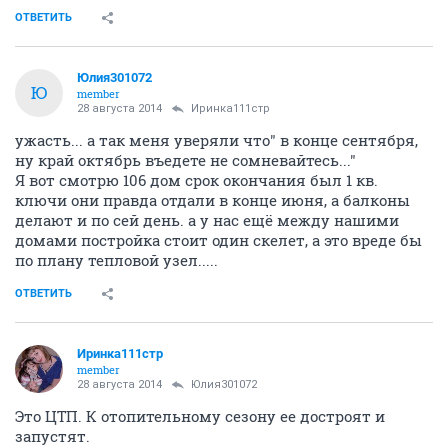
ОТВЕТИТЬ
Юлия301072
Ю
member
28 августа 2014
Иринка111стр
ужасть... а так меня уверяли что" в конце сентября,
ну край октябрь въедете не сомневайтесь..."
Я вот смотрю 106 дом срок окончания был 1 кв.
ключи они правда отдали в конце июня, а балконы
делают и по сей день. а у нас ещё между нашими
домами постройка стоит один скелет, а это вреде бы
по плану тепловой узел.....
ОТВЕТИТЬ
Иринка111стр
member
28 августа 2014
Юлия301072
Это ЦТП. К отопительному сезону ее достроят и
запустят.