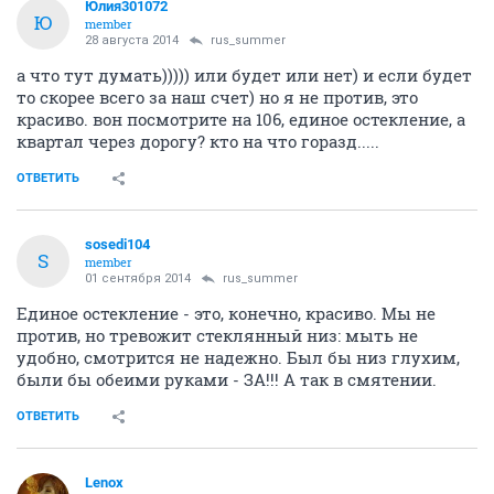
Юлия301072
Ю
member
28 августа 2014
rus_summer
а что тут думать))))) или будет или нет) и если будет
то скорее всего за наш счет) но я не против, это
красиво. вон посмотрите на 106, единое остекление, а
квартал через дорогу? кто на что горазд.....
ОТВЕТИТЬ
sosedi104
S
member
01 сентября 2014
rus_summer
Единое остекление - это, конечно, красиво. Мы не
против, но тревожит стеклянный низ: мыть не
удобно, смотрится не надежно. Был бы низ глухим,
были бы обеими руками - ЗА!!! А так в смятении.
ОТВЕТИТЬ
Lenox