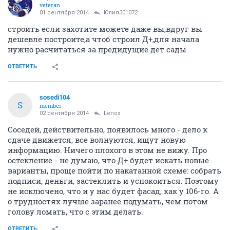
veteran
01 сентября 2014
Юлия301072
строить если захотите можете даже вы,вдруг вы
дешевле построите,а чтоб строил Д+,для начала
нужно расчитаться за предидущие дет сады
ОТВЕТИТЬ
sosedi104
S
member
02 сентября 2014
Lenox
Соседей, действительно, появилось много - дело к
сдаче движется, все волнуются, ищут новую
информацию. Ничего плохого в этом не вижу. Про
остекление - не думаю, что Д+ будет искать новые
варианты, проще пойти по накатанной схеме: собрать
подписи, деньги, застеклить и успокоиться. Поэтому
не исключено, что и у нас будет фасад, как у 106-го. А
о трудностях лучше заранее подумать, чем потом
голову ломать, что с этим делать.
ОТВЕТИТЬ