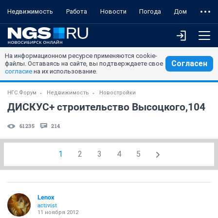
Недвижимость
Работа
Новости
Погода
Дом
На информационном ресурсе применяются cookie-
Согласен
файлы. Оставаясь на сайте, вы подтверждаете свое
согласие
на их использование.
НГС.Форум
Недвижимость
Новостройки
ДИСКУС+ строительство Высоцкого,104
61235
214
1
2
3
4
5
Lenox
activist
11 ноября 2012