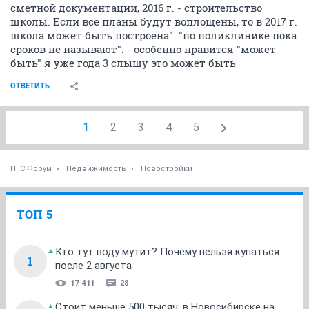
сметной документации, 2016 г. - строительство
школы. Если все планы будут воплощены, то в 2017 г.
школа может быть построена". "по поликлинике пока
сроков не называют". - особенно нравится "может
быть" я уже года 3 слышу это может быть
ОТВЕТИТЬ
1
2
3
4
5
НГС.Форум
Недвижимость
Новостройки
ТОП 5
Кто тут воду мутит? Почему нельзя купаться
1
после 2 августа
17 411
28
Стоит меньше 500 тысяч: в Новосибирске на