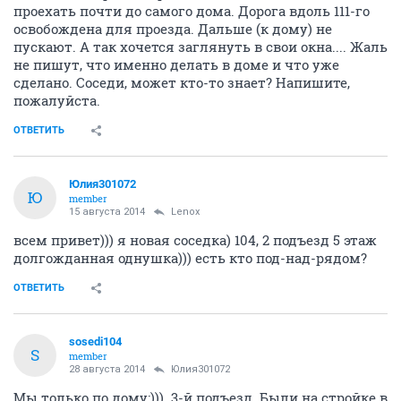
проехать почти до самого дома. Дорога вдоль 111-го
освобождена для проезда. Дальше (к дому) не
пускают. А так хочется заглянуть в свои окна.... Жаль
не пишут, что именно делать в доме и что уже
сделано. Соседи, может кто-то знает? Напишите,
пожалуйста.
ОТВЕТИТЬ
Юлия301072
Ю
member
15 августа 2014
Lenox
всем привет))) я новая соседка) 104, 2 подъезд 5 этаж
долгожданная однушка))) есть кто под-над-рядом?
ОТВЕТИТЬ
sosedi104
S
member
28 августа 2014
Юлия301072
Мы только по дому:))). 3-й подъезд. Были на стройке в