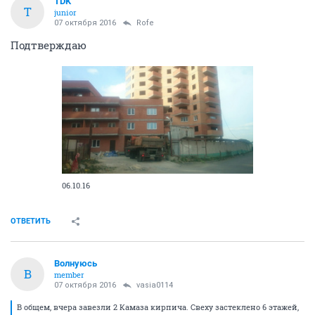
TDK
T
junior
07 октября 2016
Rofe
Подтверждаю
06.10.16
ОТВЕТИТЬ
Волнуюсь
В
member
07 октября 2016
vasia0114
В общем, вчера завезли 2 Камаза кирпича. Свеху застеклено 6 этажей,