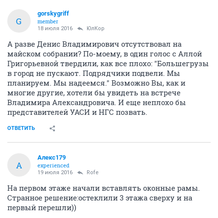
gorskygriff
G
member
18 июля 2016
ЮлКор
А разве Денис Владимирович отсутствовал на
майском собрании? По-моему, в один голос с Аллой
Григорьевной твердили, как все плохо: "Большегрузы
в город не пускают. Подрядчики подвели. Мы
планируем. Мы надеемся." Возможно Вы, как и
многие другие, хотели бы увидеть на встрече
Владимира Александровича. И еще неплохо бы
представителей УАСИ и НГС позвать.
ОТВЕТИТЬ
Алекс179
А
experienced
19 июля 2016
Rofe
На первом этаже начали вставлять оконные рамы.
Странное решение:остеклили 3 этажа сверху и на
первый перешли))