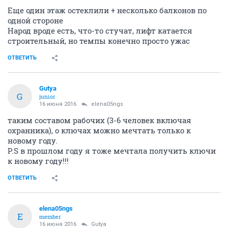
Еще один этаж остеклили + несколько балконов по
одной стороне
Народ вроде есть, что-то стучат, лифт катается
строительный, но темпы конечно просто ужас
ОТВЕТИТЬ
Gutya
G
junior
16 июня 2016
elena05ngs
таким составом рабочих (3-6 человек включая
охранника), о ключах можно мечтать только к
новому году.
Р.S в прошлом году я тоже мечтала получить ключи
к новому году!!!
ОТВЕТИТЬ
elena05ngs
E
member
16 июня 2016
Gutya