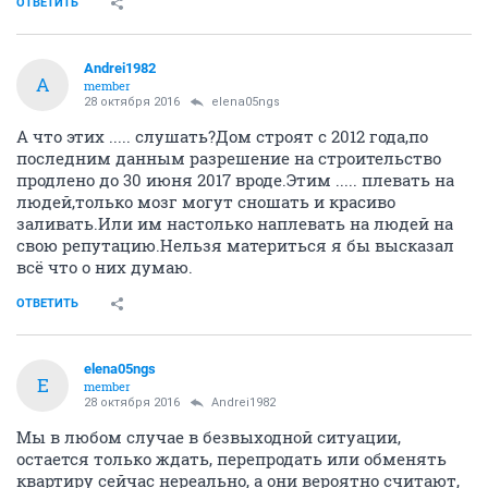
ОТВЕТИТЬ
Andrei1982
A
member
28 октября 2016
elena05ngs
А что этих ..... слушать?Дом строят с 2012 года,по
последним данным разрешение на строительство
продлено до 30 июня 2017 вроде.Этим ..... плевать на
людей,только мозг могут сношать и красиво
заливать.Или им настолько наплевать на людей на
свою репутацию.Нельзя материться я бы высказал
всё что о них думаю.
ОТВЕТИТЬ
elena05ngs
E
member
28 октября 2016
Andrei1982
Мы в любом случае в безвыходной ситуации,
остается только ждать, перепродать или обменять
квартиру сейчас нереально, а они вероятно считают,