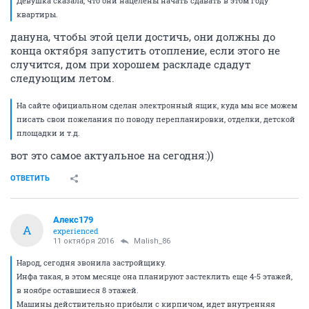
Девушка сказала, что они нацелены начать сдавать в этом году
квартиры.
дануна, чтобы этой цели достичь, они должны до
конца октября запустить отопление, если этого не
случится, дом при хорошем раскладе сдадут
следующим летом.
На сайте официальном сделан электронный ящик, куда мы все можем
писать свои пожелания по поводу перепланировки, отделки, детской
площадки и т.д.
вот это самое актуальное на сегодня:))
ОТВЕТИТЬ
Алекс179
А
experienced
11 октября 2016
Malish_86
Народ, сегодня звонила застройщику.
Инфа такая, в этом месяце она планируют застеклить еще 4-5 этажей,
в ноябре оставшиеся 8 этажей.
Машины действительно прибыли с кирпичом, идет внутренняя