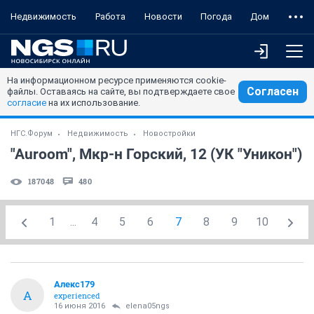
Недвижимость
Работа
Новости
Погода
Дом
На информационном ресурсе применяются cookie-
Согласен
файлы. Оставаясь на сайте, вы подтверждаете свое
согласие
на их использование.
НГС.Форум
Недвижимость
Новостройки
"Auroom", Мкр-н Горский, 12 (УК "Уникон")
187048
480
1
...
4
5
6
7
8
9
10
Алекс179
А
experienced
16 июня 2016
elena05ngs