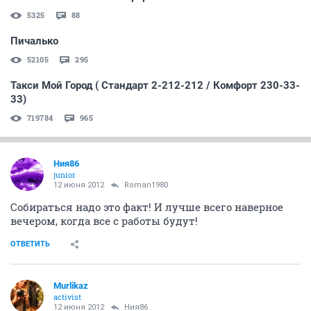
5325
88
Пичалько
52105
295
Такси Мой Город ( Стандарт 2-212-212 / Комфорт 230-33-
33)
719784
965
Ния86
junior
12 июня 2012
Roman1980
Собираться надо это факт! И лучше всего наверное
вечером, когда все с работы будут!
ОТВЕТИТЬ
Murlikaz
activist
12 июня 2012
Ния86