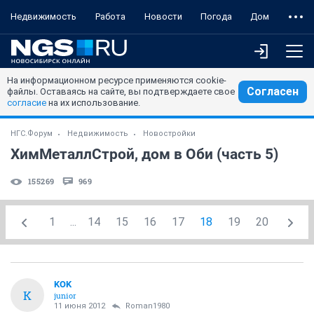
Недвижимость
Работа
Новости
Погода
Дом
На информационном ресурсе применяются cookie-
Согласен
файлы. Оставаясь на сайте, вы подтверждаете свое
согласие
на их использование.
НГС.Форум
Недвижимость
Новостройки
ХимМеталлСтрой, дом в Оби (часть 5)
155269
969
1
...
14
15
16
17
18
19
20
KOK
K
junior
11 июня 2012
Roman1980