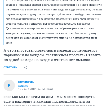
со двора - эта идея скорей всего, человека который не имеет машину и
не думает что у многих они есть и им надо их куда то ставить, но если
парковки куда то денутся, то поверьте, большинство будет наплевать
где детская площадка, а где деревья посажены и буду свои машины
ставить там, где придется. Вы этого добиваетесь, то дерзайте!
Да и по поводу камер, большинство на собрание решили что нам
камеры не нужны, так как не захотели вносить не большую сумму
денег для их установки и считают что они на не понадобятся, ну и
зря!!!
А что вы готовы оплачивать камеры по периметру
парковки и на каждом лестничном пролёте? Ставить
по одной камере на входе я считаю нет смысла.
ОТВЕТИТЬ
Roman1980
R
activist
12 июня 2012
Murlikaz
сколько мы платим за дом - мы можем посадить
еще и вахтершу в каждый подъезд...следить за