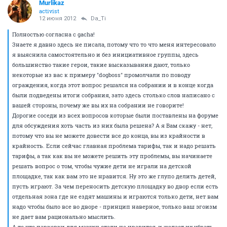
Murlikaz
activist
12 июня 2012
Da_Ti
Полностью согласна с gacha!
Знаете я давно здесь не писала, потому что то что меня интересовало
я выяснила самостоятельно и без инициативное группы, здесь
большинство такие герои, такие высказывания дают, только
некоторые из вас к примеру "dogboss" промолчали по поводу
ограждения, когда этот вопрос решался на собрании и в конце когда
были подведены итоги собрания, зато здесь столько слов написано с
вашей стороны, почему же вы их на собрании не говорите!
Дорогие соседи из всех вопросов которые были поставлены на форуме
для обсуждения хоть часть из них была решена? А я Вам скажу - нет,
потому что вы не можете довести все до конца, вы из крайности в
крайность. Если сейчас главная проблема тарифы, так и надо решать
тарифы, а так как вы не можете решить эту проблемы, вы начинаете
решать вопрос о том, чтобы чужие дети не играли на детской
площадке, так как вам это не нравится. Ну это же глупо делить детей,
пусть играют. За чем переносить детскую площадку во двор если есть
отдельная зона где не ездят машины и играются только дети, нет вам
надо чтобы было все во дворе - принцип наверное, только ваш эгоизм
не дает вам рационально мыслить.
А то что парковки для машин стали не нравится, и желает их убрать