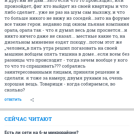
и другим не дам...зато если что то происходит, или
произойдет, фиг кто выйдет из своей квартиры и что
либо сделает...уже не раз на шум сам выхожу, и что
то больше никого не вижу из соседей...зато на форуме
все такие герои. недавно под окном пьяная компания
орала, орала так - что я думал весь дом проснется...и
никто ничего даже не сказал... местные какие то, на
дизельном миневене ездят походу...потом этот же
,,человек,,в пять утра решил погазовать на своей
машине.вобщем опять тишина в доме...если всем без
разницы что происходит - тогда зачем вообще у кого
то что то спрашивать??? собрались
заинтересованными лицами, приняли решение и
сделали. я тоже за камеру, двумя руками за, очень
хорошая вещь. Товарищи - когда собираемся, во
сколько?
ОТВЕТИТЬ
СЕЙЧАС ЧИТАЮТ
Есть ли сети на 6-м микрорайоне?