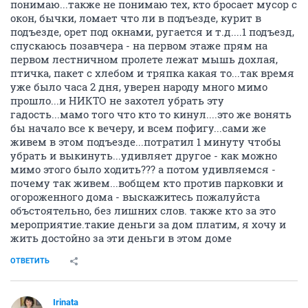
понимаю...также не понимаю тех, кто бросает мусор с
окон, бычки, ломает что ли в подъезде, курит в
подъезде, орет под окнами, ругается и т.д....1 подъезд,
спускаюсь позавчера - на первом этаже прям на
первом лестничном пролете лежат мышь дохлая,
птичка, пакет с хлебом и тряпка какая то...так время
уже было часа 2 дня, уверен народу много мимо
прошло...и НИКТО не захотел убрать эту
гадость...мамо того что кто то кинул....это же вонять
бы начало все к вечеру, и всем пофигу...сами же
живем в этом подъезде...потратил 1 минуту чтобы
убрать и выкинуть...удивляет другое - как можно
мимо этого было ходить??? а потом удивляемся -
почему так живем...вобщем кто против парковки и
огороженного дома - выскажитесь пожалуйста
объстоятельно, без лишних слов. также кто за это
мероприятие.такие деньги за дом платим, я хочу и
жить достойно за эти деньги в этом доме
ОТВЕТИТЬ
Irinata