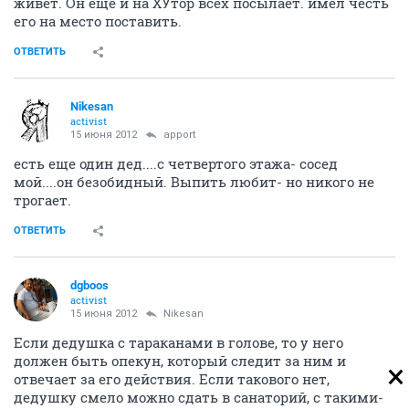
живет. Он еще и на ХУтор всех посылает. имел честь
его на место поставить.
ОТВЕТИТЬ
Nikesan
activist
15 июня 2012
apport
есть еще один дед....с четвертого этажа- сосед
мой....он безобидный. Выпить любит- но никого не
трогает.
ОТВЕТИТЬ
dgboos
activist
15 июня 2012
Nikesan
Если дедушка с тараканами в голове, то у него
должен быть опекун, который следит за ним и
отвечает за его действия. Если такового нет,
дедушку смело можно сдать в санаторий, с такими-