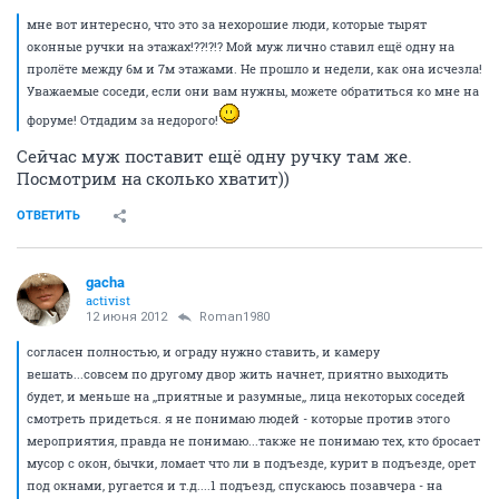
мне вот интересно, что это за нехорошие люди, которые тырят
оконные ручки на этажах!??!?!? Мой муж лично ставил ещё одну на
пролёте между 6м и 7м этажами. Не прошло и недели, как она исчезла!
Уважаемые соседи, если они вам нужны, можете обратиться ко мне на
форуме! Отдадим за недорого!
Сейчас муж поставит ещё одну ручку там же.
Посмотрим на сколько хватит))
ОТВЕТИТЬ
gacha
activist
12 июня 2012
Roman1980
согласен полностью, и ограду нужно ставить, и камеру
вешать...совсем по другому двор жить начнет, приятно выходить
будет, и меньше на ,,приятные и разумные,, лица некоторых соседей
смотреть придеться. я не понимаю людей - которые против этого
мероприятия, правда не понимаю...также не понимаю тех, кто бросает
мусор с окон, бычки, ломает что ли в подъезде, курит в подъезде, орет
под окнами, ругается и т.д....1 подъезд, спускаюсь позавчера - на