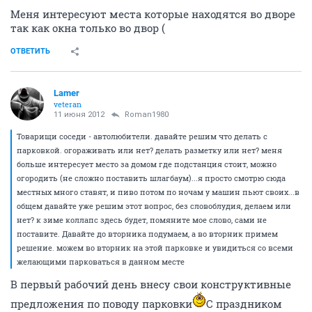
Меня интересуют места которые находятся во дворе
так как окна только во двор (
ОТВЕТИТЬ
Lamer
veteran
11 июня 2012
Roman1980
Товарищи соседи - автолюбители. давайте решим что делать с
парковкой. огораживать или нет? делать разметку или нет? меня
больше интересует место за домом где подстанция стоит, можно
огородить (не сложно поставить шлагбаум)...я просто смотрю сюда
местных много ставят, и пиво потом по ночам у машин пьют своих...в
общем давайте уже решим этот вопрос, без словоблудия, делаем или
нет? к зиме коллапс здесь будет, помяните мое слово, сами не
поставите. Давайте до вторника подумаем, а во вторник примем
решение. можем во вторник на этой парковке и увидиться со всеми
желающими парковаться в данном месте
В первый рабочий день внесу свои конструктивные
предложения по поводу парковки
С праздником