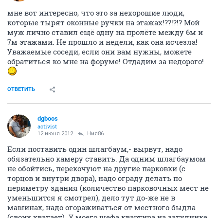
мне вот интересно, что это за нехорошие люди,
которые тырят оконные ручки на этажах!??!?!? Мой
муж лично ставил ещё одну на пролёте между 6м и
7м этажами. Не прошло и недели, как она исчезла!
Уважаемые соседи, если они вам нужны, можете
обратиться ко мне на форуме! Отдадим за недорого!
ОТВЕТИТЬ
dgboos
activist
12 июня 2012
Ния86
Если поставить один шлагбаум,- вырвут, надо
обязательно камеру ставить. Да одним шлагбаумом
не обойтись, перекочуют на другие парковки (с
торцов и внутри двора), надо ограду делать по
периметру здания (количество парковочных мест не
уменьшится я смотрел), дело тут до-же не в
машинах, надо огораживаться от местного быдла
(своих хватает). У моего шефа квартира на затулинке