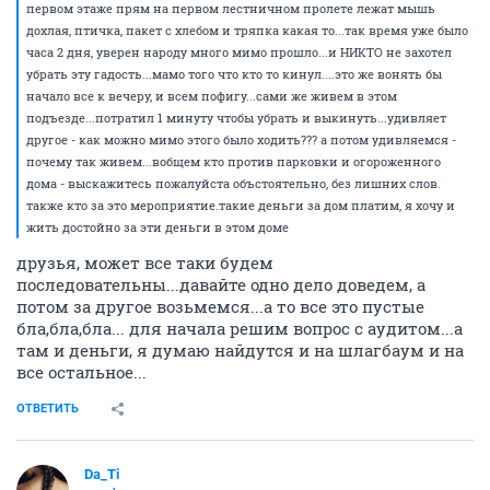
первом этаже прям на первом лестничном пролете лежат мышь
дохлая, птичка, пакет с хлебом и тряпка какая то...так время уже было
часа 2 дня, уверен народу много мимо прошло...и НИКТО не захотел
убрать эту гадость...мамо того что кто то кинул....это же вонять бы
начало все к вечеру, и всем пофигу...сами же живем в этом
подъезде...потратил 1 минуту чтобы убрать и выкинуть...удивляет
другое - как можно мимо этого было ходить??? а потом удивляемся -
почему так живем...вобщем кто против парковки и огороженного
дома - выскажитесь пожалуйста объстоятельно, без лишних слов.
также кто за это мероприятие.такие деньги за дом платим, я хочу и
жить достойно за эти деньги в этом доме
друзья, может все таки будем
последовательны...давайте одно дело доведем, а
потом за другое возьмемся...а то все это пустые
бла,бла,бла... для начала решим вопрос с аудитом...а
там и деньги, я думаю найдутся и на шлагбаум и на
все остальное...
ОТВЕТИТЬ
Da_Ti