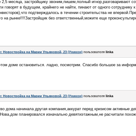
 2,5 месяца, застройщику звоним,пишем,полный игнор,разговаривают со
ги говорят в будущем, крайнего не найти, пинают от одного сотруднику 
(инвесторов),что подтверждалось в течении строительства не впервой.Пр
го на рынке!!!!Застройщик без ответственный,можите еще проконсультир
e: Новостройка на Марии Ульяновой, 23 (Уникон)
пользователя
linka
 этом доме остановиться. ладно, посмотрим. Спасибо большое за инфор
e: Новостройка на Марии Ульяновой, 23 (Уникон)
пользователя
linka
во дома начинала другая компания,аккурат перед кризисом активные де
Нова,дом планировался изначально девятиэтажным,не расчитали похож