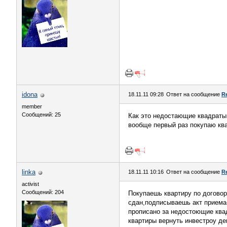
idona
18.11.11 09:28
Ответ на сообщение
R
member
Сообщений: 25
Как это недостающие квадраты,
вообще первый раз покупаю ква
linka
18.11.11 10:16
Ответ на сообщение
R
activist
Сообщений: 204
Покупаешь квартиру по договор
сдан,подписываешь акт приема-п
прописано за недостоющие квад
квартиры вернуть инвестроу де