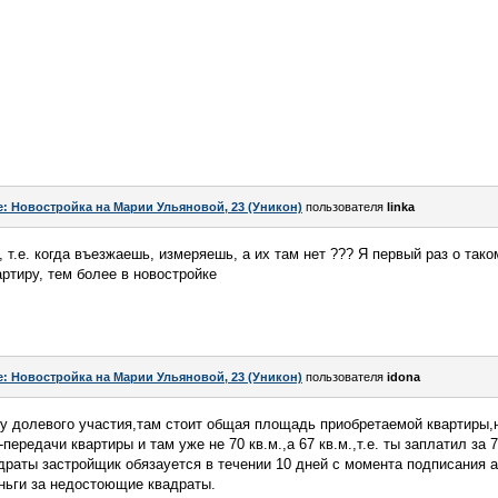
e: Новостройка на Марии Ульяновой, 23 (Уникон)
пользователя
linka
 т.е. когда въезжаешь, измеряешь, а их там нет ??? Я первый раз о так
ртиру, тем более в новостройке
e: Новостройка на Марии Ульяновой, 23 (Уникон)
пользователя
idona
у долевого участия,там стоит общая площадь приобретаемой квартиры,н
ередачи квартиры и там уже не 70 кв.м.,а 67 кв.м.,т.е. ты заплатил за 
раты застройщик обязауется в течении 10 дней с момента подписания 
ньги за недостоющие квадраты.