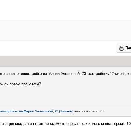
Пе
то знает о новостройке на Марии Ульяновой, 23. застройщик "Уникон", к
сть ли потом проблемы?
овостройка на Марии Ульяновой, 23 (Уникон)
пользователя
idona
тоющие квадраты потом не сможите вернуть,как и мы с м-она Горскго,10