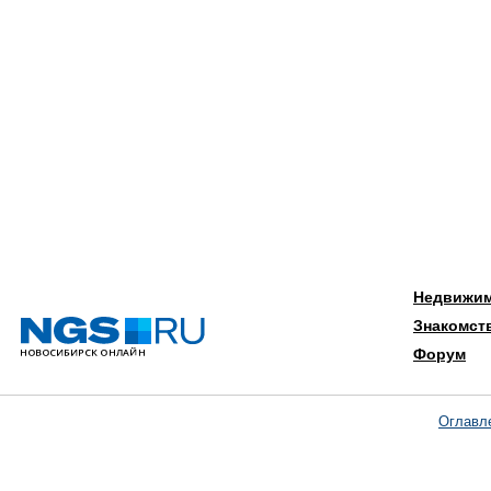
Недвижи
Знакомст
Форум
Оглавл