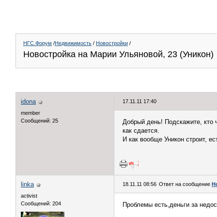
НГС.Форум
/
Недвижимость
/
Новостройки
/
Новостройка на Марии Ульяновой, 23 (Уникон)
idona
17.11.11 17:40
member
Сообщений: 25
Добрый день! Подскажите, кто ч
как сдается.
И как вообще Уникон строит, е
linka
18.11.11 08:56
Ответ на сообщение
Н
activist
Сообщений: 204
Проблемы есть,деньги за недос