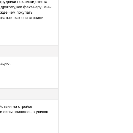
трудники похамски,ответа
к другому,как факт-нарушены
ежде чем покупать
оваться как они строили
мацию.
йствия на стройке
е силы пришлось в уникон