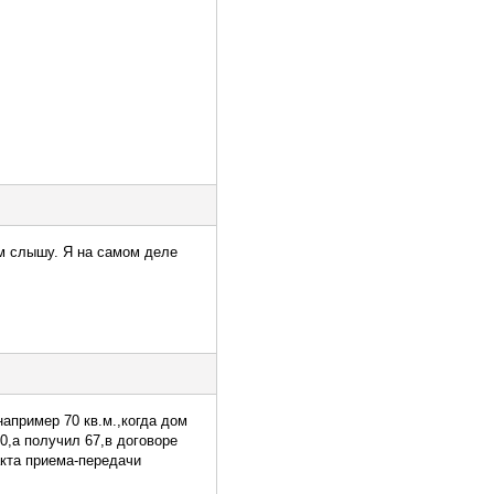
ом слышу. Я на самом деле
апример 70 кв.м.,когда дом
70,а получил 67,в договоре
акта приема-передачи