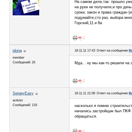
На самом деле,так: прошло уже
на руки не получили,и про день
сроки, закон и права граждан 
подумайте,сто раз, выбора мно
Горский,11 и 8а
idona
18.11.11 17:43
Ответ на сообщение
R
member
Сообщений: 25
Мда... ну мы как-то решили на
SergeyEasy
18.11.11 21:08
Ответ на сообщение
R
activist
Сообщений: 133
насколько я помню строительст
начались.застройщик был ПКФ 
обращаться.