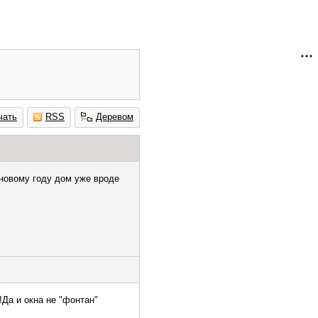
чать
RSS
Деревом
 новому году дом уже вроде
!Да и окна не "фонтан"