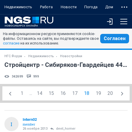
Недвижимость
Работа
Новости
Погода
Дом
На информационном ресурсе применяются cookie-
Согласен
файлы. Оставаясь на сайте, вы подтверждаете свое
согласие
на их использование.
НГС.Форум
Недвижимость
Новостройки
Стройцентр - Сибиряков-Гвардейцев 44/7
342699
999
1
...
14
15
16
17
18
19
20
Intern02
I
member
26 ноября 2013
devil_homer