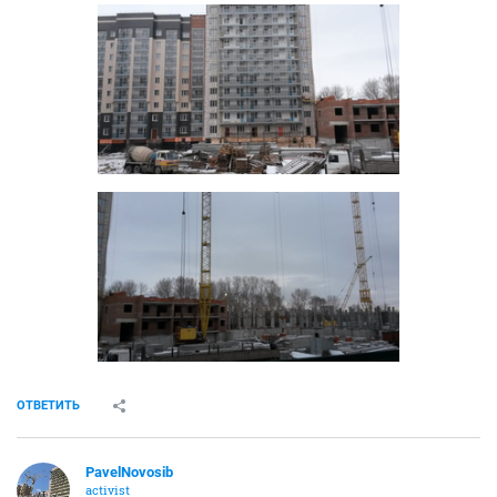
ОТВЕТИТЬ
PavelNovosib
activist