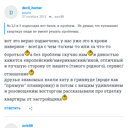
devil_homer
D
junior
27 ноября 2013
axis88
Во 2,3 и 5 подъездах нет балок, и проблем... Не думаю, что купившие
квартиру люди не умеют решать проблемы...
вот это верно подмечено, у нас уже это в крови
наверное - всегда с чем-то/кем-то или за что-то
бороться
а без проблем скучно нам
и дикостью
кажется европейский/американский/иной, отличный
в лучшую сторону от нашего (такого родного), сервис/
отношение
друзья знакомых взяли хату в гринвуде (вроде как
"прямую" планировку) и потом с вящим удивлением
и розовощеким восторгом рассказывали про отделку
квартиры от застройщика
ОТВЕТИТЬ
axis88