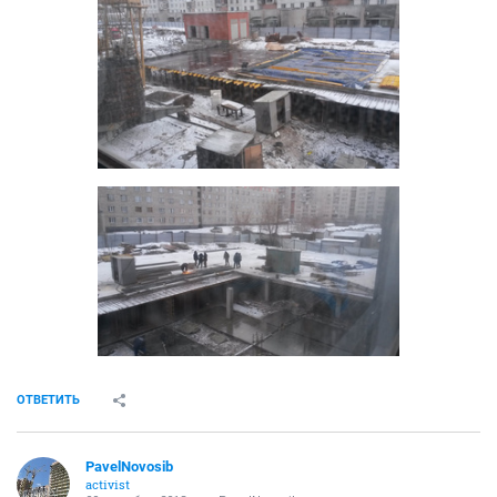
ОТВЕТИТЬ
PavelNovosib
activist