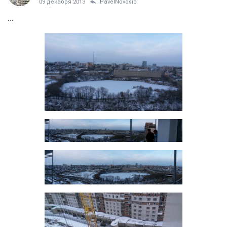
09 декабря 2013
PavelNovosib
...