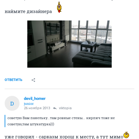
наймите дизайнера
ОТВЕТИТЬ
devil_homer
D
junior
26 ноября 2013
viktopia
советую Вам панельку...там ровные стены... кирпич тоже не
советую,там штукатурка)))
уже говорил - сарказм хорош к месту, а тут мимо