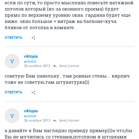
если по сути, то просто мысленно повесьте натяжной
потолок который (из-за оконного проема) будет
прямо по верхнему уровню окна. гардина будет еще
ниже. окно большое + витраж на балконе=куча
бликов от потолка в комнате.
ОТВЕТИТЬ
viktopia
V
activist
26 ноября 2013
devil_homer
советую Вам панельку...там ровные стены... кирпич
тоже не советую,там штукатурка)))
ОТВЕТИТЬ
viktopia
V
activist
26 ноября 2013
devil_homer
а давайте я Вам наглядно приведу пример)))а что,бы
Вы не мучились со стенами,потолком и шторками