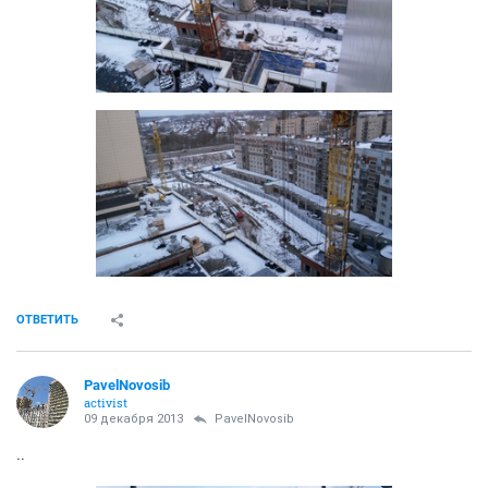
ОТВЕТИТЬ
PavelNovosib
activist
09 декабря 2013
PavelNovosib
..