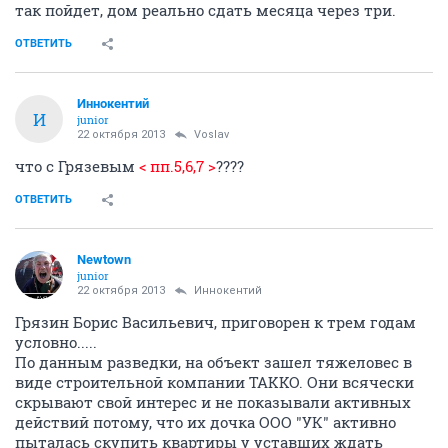
так пойдет, дом реально сдать месяца через три.
ОТВЕТИТЬ
Иннокентий
И
junior
22 октября 2013
Voslav
что с Грязевым
< пп.5,6,7 >
????
ОТВЕТИТЬ
Newtown
junior
22 октября 2013
Иннокентий
Грязин Борис Васильевич, приговорен к трем годам
условно.....
По данным разведки, на объект зашел тяжеловес в
виде строительной компании TAKKO. Они всячески
скрывают свой интерес и не показывали активных
действий потому, что их дочка ООО "УК" активно
пыталась скупить квартиры у уставших ждать