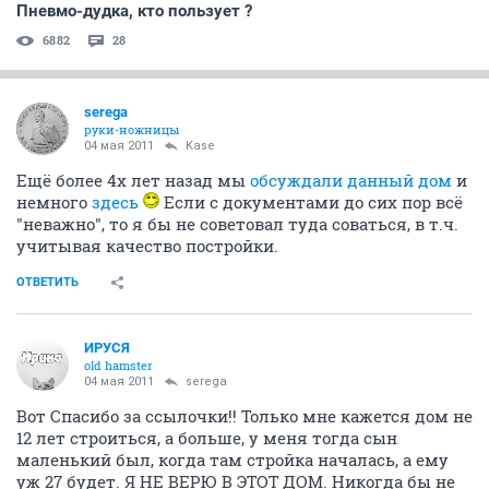
Пневмо-дудка, кто пользует ?
6882
28
serega
руки-ножницы
04 мая 2011
Kase
Ещё более 4х лет назад мы
обсуждали данный дом
и
немного
здесь
Если с документами до сих пор всё
"неважно", то я бы не советовал туда соваться, в т.ч.
учитывая качество постройки.
ОТВЕТИТЬ
ИРУСЯ
old hamster
04 мая 2011
serega
Вот Спасибо за ссылочки!! Только мне кажется дом не
12 лет строиться, а больше, у меня тогда сын
маленький был, когда там стройка началась, а ему
уж 27 будет. Я НЕ ВЕРЮ В ЭТОТ ДОМ. Никогда бы не