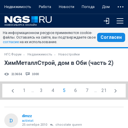
Недвижимость
Работа
Новости
Погода
Дом
На информационном ресурсе применяются cookie-
Согласен
файлы. Оставаясь на сайте, вы подтверждаете свое
согласие
на их использование.
НГС.Форум
Недвижимость
Новостройки
ХимМеталлСтрой, дом в Оби (часть 2)
213654
1000
1
...
3
4
5
6
7
...
21
dimzz
D
activist
25 октября 2010
chocolate queen