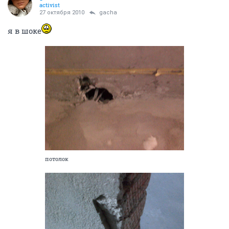
activist
27 октября 2010
gacha
я в шоке
потолок