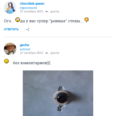
chocolate queen
experienced
27 октября 2010
gacha
Ого...
да у вас супер "ровные" стены...
ОТВЕТИТЬ
gacha
activist
27 октября 2010
gacha
без коментариев(((