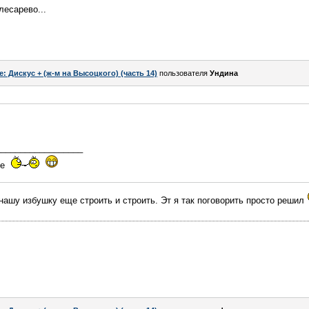
лесарево...
e: Дискус + (ж-м на Высоцкого) (часть 14)
пользователя
Ундина
__________________
ие
 нашу избушку еще строить и строить. Эт я так поговорить просто решил