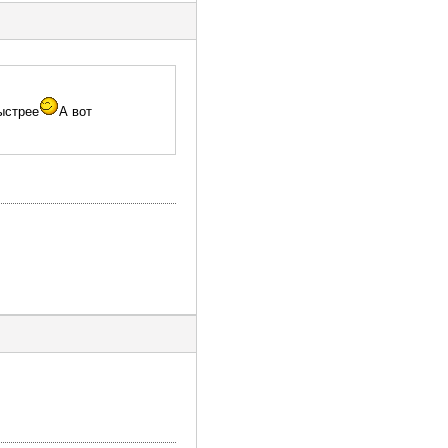
ыстрее
А вот