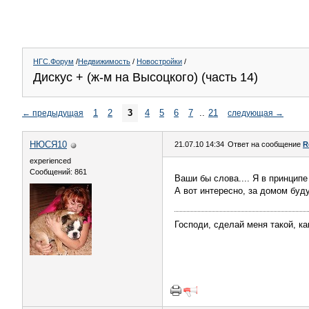
НГС.Форум
/
Недвижимость
/
Новостройки
/
Дискус + (ж-м на Высоцкого) (часть 14)
1
2
3
4
5
6
7
..
21
←
предыдущая
следующая
→
НЮСЯ10
21.07.10 14:34
Ответ на сообщение
R
experienced
Сообщений: 861
Ваши бы слова.... Я в принцип
А вот интересно, за домом буд
Господи, сделай меня такой, ка