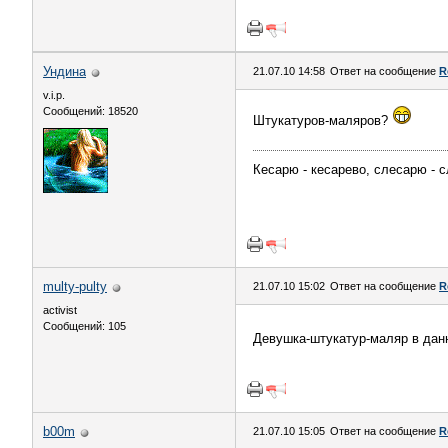
Ундина
21.07.10 14:58
Ответ на сообщение
R
v.i.p.
Сообщений: 18520
Штукатуров-маляров?
Кесарю - кесарево, слесарю - с
multy-pulty
21.07.10 15:02
Ответ на сообщение
R
activist
Сообщений: 105
Девушка-штукатур-маляр в дан
b00m
21.07.10 15:05
Ответ на сообщение
R