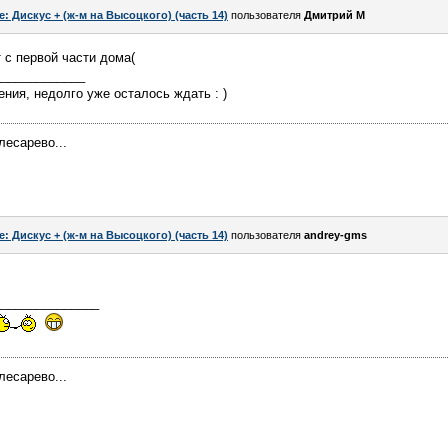
e: Дискус + (ж-м на Высоцкого) (часть 14)
пользователя
Дмитрий М
 с первой части дома(
_____________
ения, недолго уже осталось ждать : )
лесарево...
e: Дискус + (ж-м на Высоцкого) (часть 14)
пользователя
andrey-gms
_______________
лесарево...