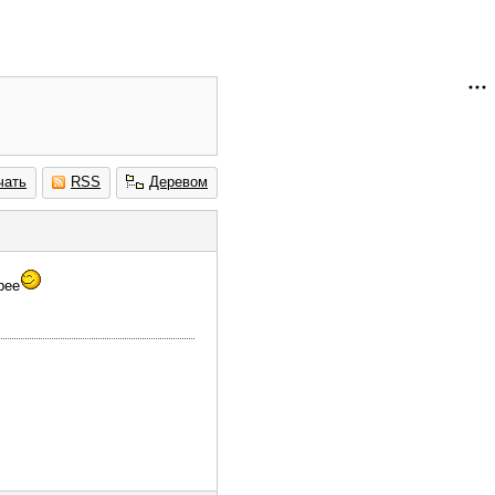
чать
RSS
Деревом
рее