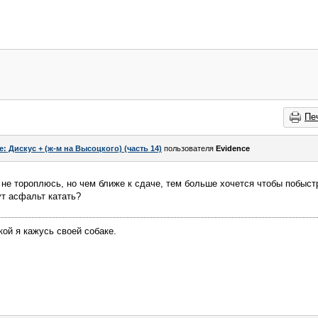
Пе
e: Дискус + (ж-м на Высоцкого) (часть 14)
пользователя
Evidence
е не тороплюсь, но чем ближе к сдаче, тем больше хочется чтобы побыст
ут асфальт катать?
кой я кажусь своей собаке.