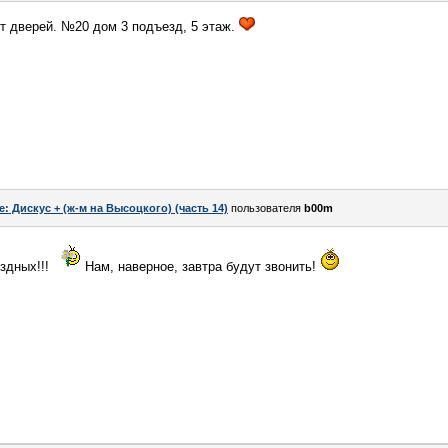
ет дверей. №20 дом 3 подъезд, 5 этаж.
e: Дискус + (ж-м на Высоцкого) (часть 14)
пользователя
b00m
здных!!!
Нам, наверное, завтра будут звонить!