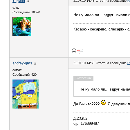
Ундина
21.07.10 14:45
Ответ на сообщение
R
v.i.p.
Сообщений: 18520
Не ну мало ли... вдруг начали
Кесарю - кесарево, слесарю - с
andrey-gms
21.07.10 14:50
Ответ на сообщение
R
activist
Сообщений: 420
В ответ на:
Не ну мало ли... вдруг нач
Да Вы что????
Я девушек 
д.23,п.2
qip: 176899487