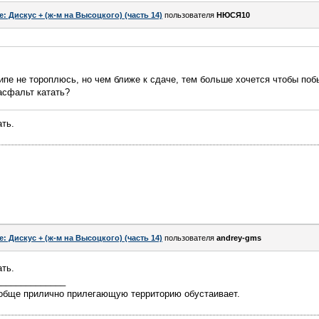
e: Дискус + (ж-м на Высоцкого) (часть 14)
пользователя
НЮСЯ10
ципе не тороплюсь, но чем ближе к сдаче, тем больше хочется чтобы поб
асфальт катать?
ать.
e: Дискус + (ж-м на Высоцкого) (часть 14)
пользователя
andrey-gms
ать.
______________
обще прилично прилегающую территорию обустаивает.