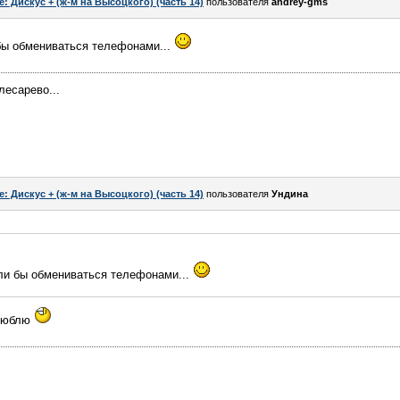
e: Дискус + (ж-м на Высоцкого) (часть 14)
пользователя
andrey-gms
 бы обмениваться телефонами...
лесарево...
e: Дискус + (ж-м на Высоцкого) (часть 14)
пользователя
Ундина
али бы обмениваться телефонами...
люблю