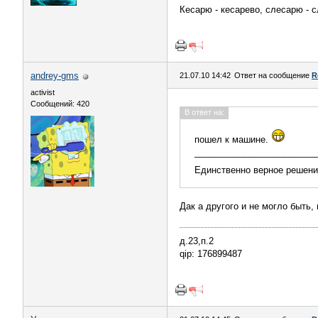
Кесарю - кесарево, слесарю - с
andrey-gms
21.07.10 14:42
Ответ на сообщение
R
activist
Сообщений: 420
В ответ на:
пошел к машине.
________________________
Единственно верное решен
Дак а другого и не могло быть,
д.23,п.2
qip: 176899487