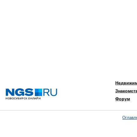
Недвижи
Знакомст
Форум
Оглавл