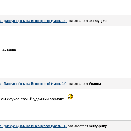
e: Дискус + (ж-м на Высоцкого) (часть 14)
пользователя
andrey-gms
лесарево...
e: Дискус + (ж-м на Высоцкого) (часть 14)
пользователя
Ундина
ном случае самый удачный вариант
e: Дискус + (ж-м на Высоцкого) (часть 14)
пользователя
multy-pulty