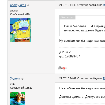
andrey-gms
21.07.10 14:40
Ответ на сообщение
R
activist
Сообщений: 420
В ответ на:
Ваши бы слова.... Я в прин
интересно, за домом будут 
Ну вообще как бы надо там кат
д.23,п.2
qip: 176899487
Ундина
21.07.10 14:42
Ответ на сообщение
R
v.i.p.
Сообщений: 18520
Ну вообще как бы надо там кат
___________________________
Должны сделать. Дискус же во