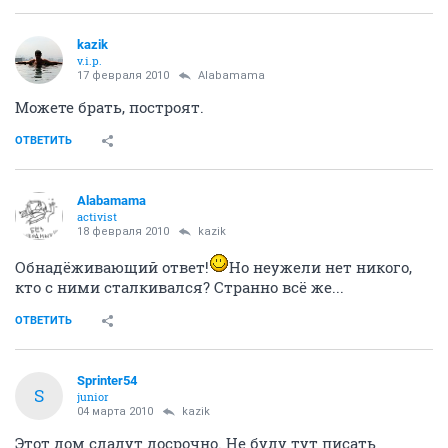
kazik
v.i.p.
17 февраля 2010
Alabamama
Можете брать, построят.
ОТВЕТИТЬ
Alabamama
activist
18 февраля 2010
kazik
Обнадёживающий ответ!
Но неужели нет никого,
кто с ними сталкивался? Странно всё же...
ОТВЕТИТЬ
Sprinter54
S
junior
04 марта 2010
kazik
Этот дом сдадут досрочно. Не буду тут писать