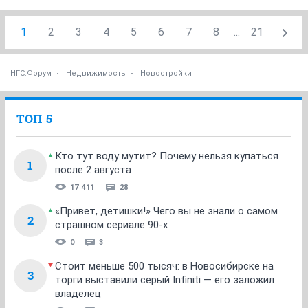
1
2
3
4
5
6
7
8
...
21
НГС.Форум
Недвижимость
Новостройки
ТОП 5
Кто тут воду мутит? Почему нельзя купаться
1
после 2 августа
17 411
28
«Привет, детишки!» Чего вы не знали о самом
2
страшном сериале 90-х
0
3
Стоит меньше 500 тысяч: в Новосибирске на
3
торги выставили серый Infiniti — его заложил
владелец