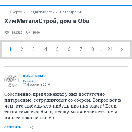
НГС.Форум
Недвижимость
Новостройки
ХимМеталлСтрой, дом в Оби
182313
1000
1
2
3
4
5
6
7
8
...
21
Alabamama
activist
17 февраля 2010
Собственно, предложения у них достаточно
интересные, сотрудничают со сбером. Вопрос вот в
чём: кто-нибудь что-нибудь про них знает? Если
такая тема уже была, прошу меня извинить, но я
ничего пока не нашёл.
ОТВЕТИТЬ