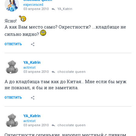
experienced
03 апреля 2010
YA_Katrin
Ясно!
А как Вам место само? Окрестности? ...кладбище не
сильно видно?
ОТВЕТИТЬ
YA_Katrin
activist
03 апреля 2010
chocolate queen
А до кладбища там как до Китая.. Мне если бы муж
не показал, я бы и не заметила.
ОТВЕТИТЬ
YA_Katrin
activist
03 апреля 2010
chocolate queen
Окрестности серенькие, народец местный с пивком