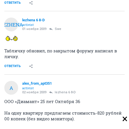
ОТВЕТИТЬ
lezhena 6 8-D
LEZHENA
activist
01 ноября 2009
Swe
Табличку обновил, по закрытом форуму написал в
личку.
ОТВЕТИТЬ
alex_from_apt351
A
activist
02 ноября 2009
lezhena 6 8-D
ООО «Диамант» 25 лет Октября 36
На одну квартиру предлагаем стоимость-820 рублей
00 копеек (без видео монитора).