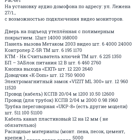
Расчёт
На установку аудио домофона по адресу: ул. Лежена
27/1.,
с возможностью подключения видео мониторов.
Дверь на подъезд утеплённая с полимерным
покрытием. 12шт 14000 168000
Панель вызова Метаком 2003 видео шт. 6 4000 24000
Контролер Z-5R ТМ шт. 6 195 1170
КТМ - Нк Считыватель ключей ТМ шт. 6 225 1350
БП – 3АБлок питания 12 В шт. 6 460 2760
Кнопка выхода «EXIT» шт. 12 220 2640
Доводчик «K-Dom» шт. 12 750 9000
Электромагнитный замок «VIZIT ML 300» шт. 12 960
11520
Провод (кабель) КСПВ 20/04 м 1200 10.50 12600
Провод (для трубок) КСПВ 2/04 м 2000 0.98 1960
Трубка переговорная «UKP-8» (есть другие модели)
шт. 511 100 51100
Кабель канал пластиковый 12 на 12 мм ( не
обязательно)
Расходные материалы (монт. пена, песок, цемент,
крепеж.) _____ _____ _____ 5000