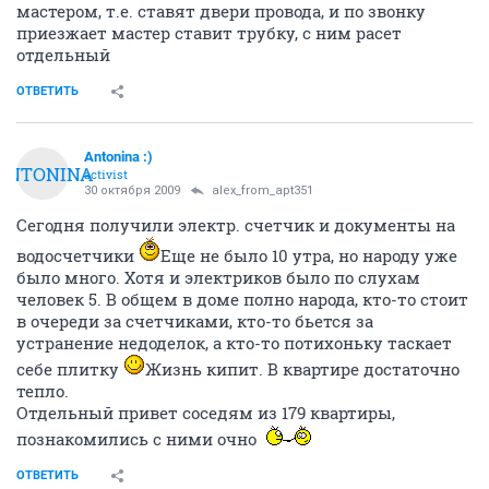
мастером, т.е. ставят двери провода, и по звонку
приезжает мастер ставит трубку, с ним расет
отдельный
ОТВЕТИТЬ
Antonina :)
ANTONINA
activist
30 октября 2009
alex_from_apt351
Сегодня получили электр. счетчик и документы на
водосчетчики
Еще не было 10 утра, но народу уже
было много. Хотя и электриков было по слухам
человек 5. В общем в доме полно народа, кто-то стоит
в очереди за счетчиками, кто-то бьется за
устранение недоделок, а кто-то потихоньку таскает
себе плитку
Жизнь кипит. В квартире достаточно
тепло.
Отдельный привет соседям из 179 квартиры,
познакомились с ними очно
ОТВЕТИТЬ