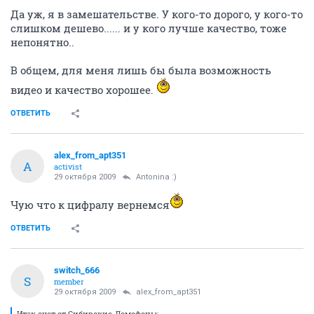
Да уж, я в замешательстве. У кого-то дорого, у кого-то
слишком дешево...... и у кого лучше качество, тоже
непонятно..
В общем, для меня лишь бы была возможность
видео и качество хорошее.
ОТВЕТИТЬ
alex_from_apt351
A
activist
29 октября 2009
Antonina :)
Чую что к цифралу вернемся
ОТВЕТИТЬ
switch_666
S
member
29 октября 2009
alex_from_apt351
Итак счет от Сибирские-Домофоны: