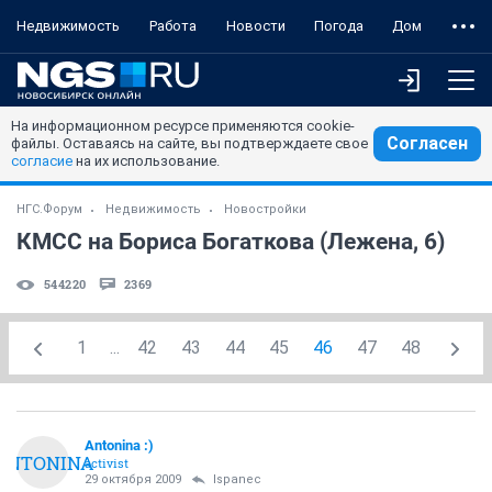
Недвижимость
Работа
Новости
Погода
Дом
На информационном ресурсе применяются cookie-
Согласен
файлы. Оставаясь на сайте, вы подтверждаете свое
согласие
на их использование.
НГС.Форум
Недвижимость
Новостройки
КМСС на Бориса Богаткова (Лежена, 6)
544220
2369
1
...
42
43
44
45
46
47
48
Antonina :)
ANTONINA
activist
29 октября 2009
Ispanec