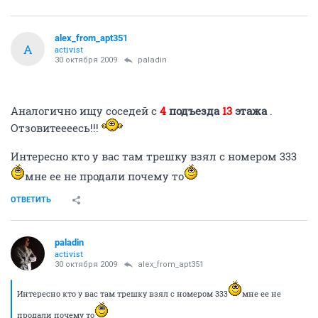
alex_from_apt351
A
activist
30 октября 2009
paladin
Аналогично ищу соседей c
4
подъезда
13
этажа
.
Отзовитеееесь!!!
Интересно кто у вас там трешку взял с номером 333
мне ее не продали почему то
ОТВЕТИТЬ
paladin
activist
30 октября 2009
alex_from_apt351
Интересно кто у вас там трешку взял с номером 333
мне ее не
продали почему то