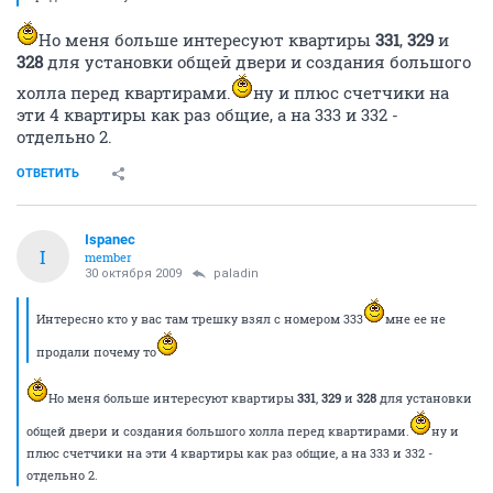
Но меня больше интересуют квартиры
331
,
329
и
328
для установки общей двери и создания большого
холла перед квартирами.
ну и плюс счетчики на
эти 4 квартиры как раз общие, а на 333 и 332 -
отдельно 2.
ОТВЕТИТЬ
Ispanec
I
member
30 октября 2009
paladin
Интересно кто у вас там трешку взял с номером 333
мне ее не
продали почему то
Но меня больше интересуют квартиры
331
,
329
и
328
для установки
общей двери и создания большого холла перед квартирами.
ну и
плюс счетчики на эти 4 квартиры как раз общие, а на 333 и 332 -
отдельно 2.