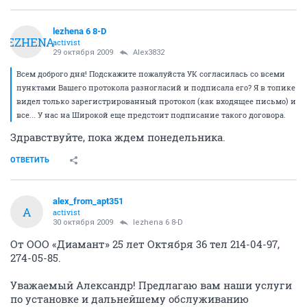
lezhena 6 8-D
LEZHENA
activist
29 октября 2009
Alex3832
Всем доброго дня! Подскажите пожалуйста УК согласилась со всеми
пунктами Вашего протокола разногласий и подписала его? Я в топике
видел только зарегистрированный протокол (как входящее письмо) и
все... У нас на Широкой еще предстоит подписание такого договора.
Здравствуйте, пока ждем понедельника.
ОТВЕТИТЬ
alex_from_apt351
A
activist
30 октября 2009
lezhena 6 8-D
От ООО «Диамант» 25 лет Октября 36 тел 214-04-97,
274-05-85.
Уважаемый Александр! Предлагаю вам наши услуги
по установке и дальнейшему обслуживанию