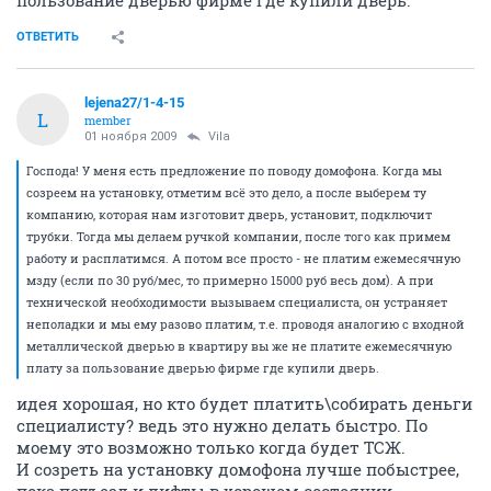
пользование дверью фирме где купили дверь.
ОТВЕТИТЬ
lejena27/1-4-15
L
member
01 ноября 2009
Vila
Господа! У меня есть предложение по поводу домофона. Когда мы
созреем на установку, отметим всё это дело, а после выберем ту
компанию, которая нам изготовит дверь, установит, подключит
трубки. Тогда мы делаем ручкой компании, после того как примем
работу и расплатимся. А потом все просто - не платим ежемесячную
мзду (если по 30 руб/мес, то примерно 15000 руб весь дом). А при
технической необходимости вызываем специалиста, он устраняет
неполадки и мы ему разово платим, т.е. проводя аналогию с входной
металлической дверью в квартиру вы же не платите ежемесячную
плату за пользование дверью фирме где купили дверь.
идея хорошая, но кто будет платить\собирать деньги
специалисту? ведь это нужно делать быстро. По
моему это возможно только когда будет ТСЖ.
И созреть на установку домофона лучше побыстрее,