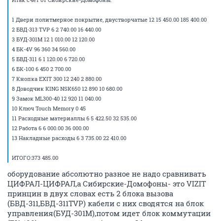
1 Двери политмерное покрытие, двустворчатые 12 15 450.00 185 400.00
2 БВД-313 TVP 6 2 740.00 16 440.00
3 БУД-301М 12 1 010.00 12 120.00
4 БК-4V 96 360 34 560.00
5 БВД-311 6 1 120.00 6 720.00
6 БК-100 6 450 2 700.00
7 Кнопка EXIT 300 12 240 2 880.00
8 Доводчик KING NSK650 12 890 10 680.00
9 Замок ML300-40 12 920 11 040.00
10 Ключ Touch Memory 0 45
11 Расходные материаллы 6 5 422.50 32 535.00
12 Работа 6 6 000.00 36 000.00
13 Накладные расходы 6 3 735.00 22 410.00
ИТОГО:373 485.00
оборудование абсолютно разное не надо сравнивать
ЦИФРАЛ-ЦИФРАЛ,а Сибирские-Домофоны- это VIZIT
принцин в двух словах есть 2 блока вызова
(БВД-311,БВД-311TVP) кабели с них сводятся на блок
управления(БУД-301M),потом идет блок коммутации