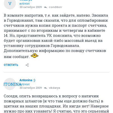
V
activist
30 октября 2009
condition
В комнате напротив, т.е. как зайдете, налево. Звонила
в Горводоканал, там сказали, что для опломбироваки
счетчиков нужна копия проекта и паспорт счетчика,
принимают с по вторникам и четвергам в кабинете
14. Но, представитель УК пояснила, что возможно
будет организован какой-либо массовый выезд на
установку сотрудников Горводоканала.
Дополнительную информацию по поводу счетчиков
нам сообщат.
ОТВЕТИТЬ
Antonina :)
ANTONINA
activist
30 октября 2009
vikdarya
Соседи, опять возвращаюсь к вопросу о наличии
пожарных шлангов (и что там еще должно быть) в
щитках на наших площадках. Их нигде нет! Наверное
нужно про них узнавать! Я считаю, что это серьезный