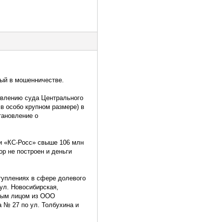
ый в мошенничестве.
овлению суда Центрального
в особо крупном размере) в
тановление о
ии «КС-Росс» свыше 106 млн
ор не построен и деньги
туплениях в сфере долевого
ул. Новосибирская,
нным лицом из ООО
 № 27 по ул. Толбухина и