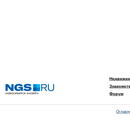
Недвижи
Знакомст
Форум
Оглавл