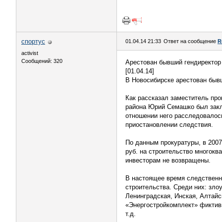
спортус
01.04.14 21:33
Ответ на сообщение
R
activist
Сообщений: 320
Aрестован бывший гендиректор
[01.04.14]
В Новосибирске арестован быв
Как рассказал заместитель пр
района Юрий Семашко был заклю
отношении него расследовалось
приостановлении следствия.
По данным прокуратуры, в 2007
руб. на строительство многоква
инвесторам не возвращены.
В настоящее время следственн
строительства. Среди них: зл
Ленинградская, Инская, Алтай
«Энергостройкомплект» фиктивн
т.д.