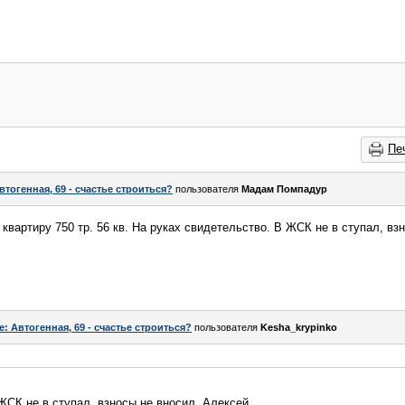
Пе
втогенная, 69 - счастье строиться?
пользователя
Мадам Помпадур
вартиру 750 тр. 56 кв. На руках свидетельство. В ЖСК не в ступал, вз
e: Автогенная, 69 - счастье строиться?
пользователя
Kesha_krypinko
ЖСК не в ступал, взносы не вносил. Алексей