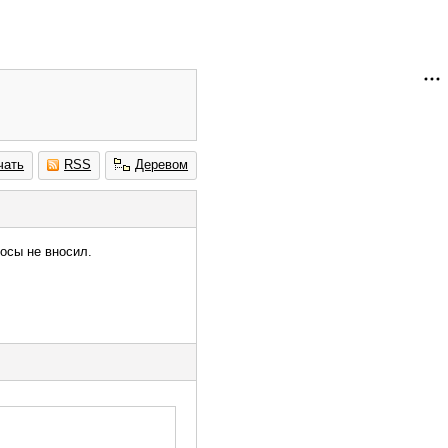
чать
RSS
Деревом
носы не вносил.