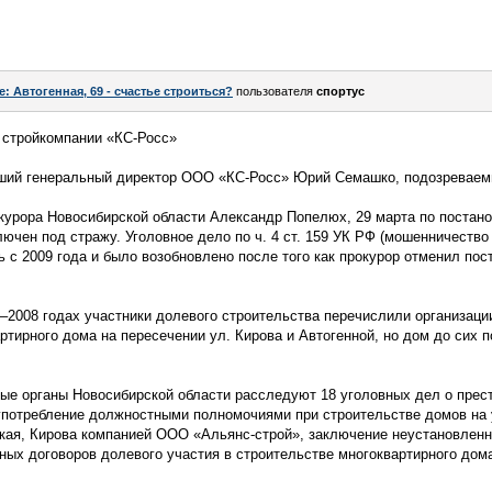
e: Автогенная, 69 - счастье строиться?
пользователя
спортус
 стройкомпании «КС-Росс»
ший генеральный директор ООО «КС-Росс» Юрий Семашко, подозреваем
окурора Новосибирской области Александр Попелюх, 29 марта по постан
чен под стражу. Уголовное дело по ч. 4 ст. 159 УК РФ (мошенничество 
 с 2009 года и было возобновлено после того как прокурор отменил пос
–2008 годах участники долевого строительства перечислили организац
ртирного дома на пересечении ул. Кирова и Автогенной, но дом до сих п
ые органы Новосибирской области расследуют 18 уголовных дел о прес
оупотребление должностными полномочиями при строительстве домов на 
ская, Кирова компанией ООО «Альянс-строй», заключение неустановле
ых договоров долевого участия в строительстве многоквартирного дома