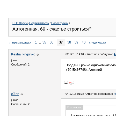
НГС.Форум
/
Недвижимость
/
Новостройки
/
Автогенная, 69 - счастье строиться?
1
..
35
36
37
38
39
40
←
предыдущая
следующая
→
Kesha_krypinko
02.12.13 14:04
Ответ на сообщение
А
junior
Сообщений: 2
Продам Срочно однокомнатную к
+79154167484 Алексей
eJinn
04.12.13 01:36
Ответ на сообщение
R
junior
Сообщений: 2
В ответ на:
На руках свидетельство. В 