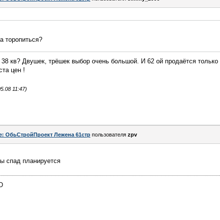
да торопиться?
 38 кв? Двушек, трёшек выбор очень большой. И 62 ой продаётся только 
та цен !
.08 11:47)
e: ОбьСтройПроект Лежена 61стр
пользователя
zpv
бы спад планируется
D