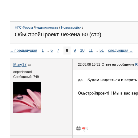
НГС.Форум
/
Недвижимость
/
Новостройки
/
ОбьСтройПроект Лежена 60 (стр)
1
..
6
7
8
9
10
11
..
51
←
предыдущая
следующая
→
Mary17
22.05.08 15:31
Ответ на сообщение
R
experienced
Сообщений: 749
да... будем надеяться и верит
Обьстройпроект!!! Мы в вас вер