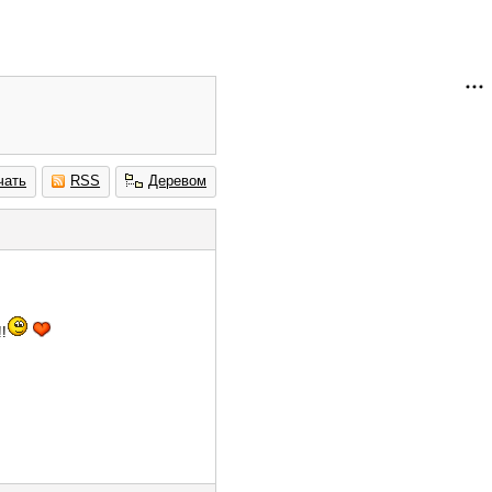
чать
RSS
Деревом
!