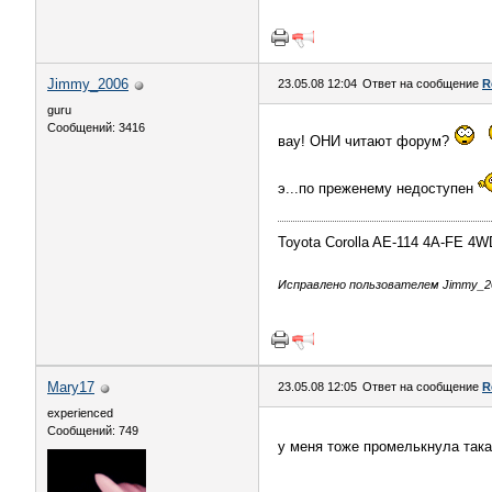
Jimmy_2006
23.05.08 12:04
Ответ на сообщение
R
guru
Сообщений: 3416
вау! ОНИ читают форум?
э...по преженему недоступен
Toyota Corolla AE-114 4A-FE 4W
Исправлено пользователем Jimmy_200
Mary17
23.05.08 12:05
Ответ на сообщение
R
experienced
Сообщений: 749
у меня тоже промелькнула так