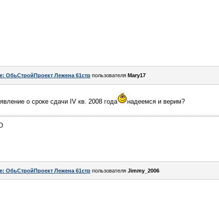
e: ОбьСтройПроект Лежена 61стр
пользователя
Mary17
явление о сроке сдачи IV кв. 2008 года
надеемся и верим?
D
e: ОбьСтройПроект Лежена 61стр
пользователя
Jimmy_2006