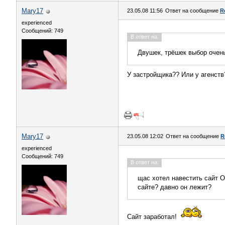
Mary17
23.05.08 11:56
Ответ на сообщение
R
experienced
Сообщений: 749
В ответ на:
Двушек, трёшек выбор очен
У застройщика?? Или у агенств
Mary17
23.05.08 12:02
Ответ на сообщение
R
experienced
Сообщений: 749
В ответ на:
щас хотел навестить сайт О
сайте? давно он лежит?
Сайт заработал!