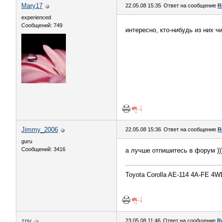
Mary17
22.05.08 15:35
Ответ на сообщение
R
experienced
Сообщений: 749
интересно, кто-нибудь из них ч
Jimmy_2006
22.05.08 15:36
Ответ на сообщение
R
guru
Сообщений: 3416
а лучше отпишитесь в форум ))
Toyota Corolla AE-114 4A-FE 4W
zpv
23.05.08 11:46
Ответ на сообщение
R