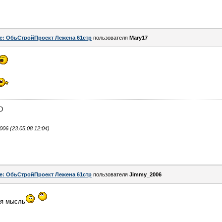
e: ОбьСтройПроект Лежена 61стр
пользователя
Mary17
D
6 (23.05.08 12:04)
e: ОбьСтройПроект Лежена 61стр
пользователя
Jimmy_2006
ая мысль