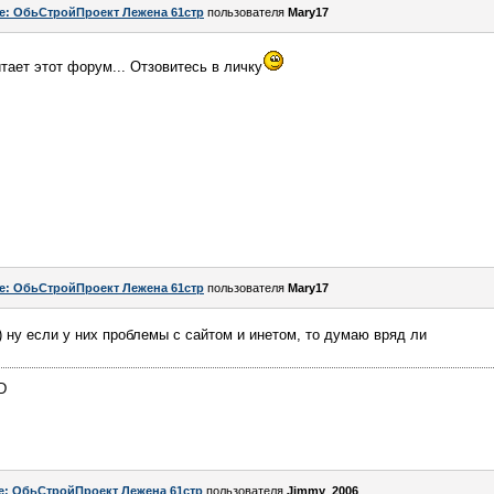
e: ОбьСтройПроект Лежена 61стр
пользователя
Mary17
итает этот форум... Отзовитесь в личку
e: ОбьСтройПроект Лежена 61стр
пользователя
Mary17
) ну если у них проблемы с сайтом и инетом, то думаю вряд ли
D
e: ОбьСтройПроект Лежена 61стр
пользователя
Jimmy_2006