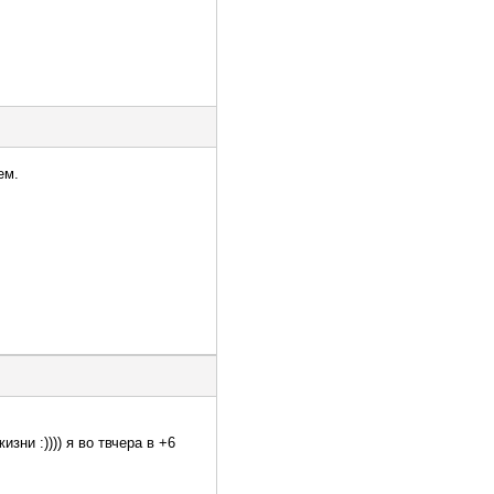
ем.
зни :)))) я во твчера в +6