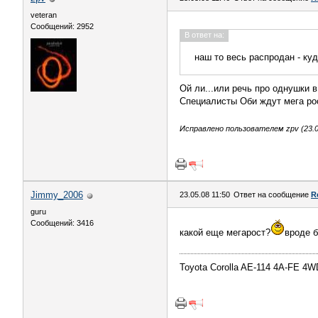
veteran
Сообщений: 2952
В ответ на:
наш то весь распродан - ку
Ой ли...или речь про однушки в
Специалисты Оби ждут мега рос
Исправлено пользователем zpv (23.05
Jimmy_2006
23.05.08 11:50
Ответ на сообщение
R
guru
Сообщений: 3416
какой еще мегарост?
вроде 
Toyota Corolla AE-114 4A-FE 4W