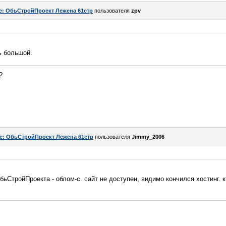
e: ОбьСтройПроект Лежена 61стр
пользователя
zpv
ь большой.
?
e: ОбьСтройПроект Лежена 61стр
пользователя
Jimmy_2006
бьСтройПроекта - облом-с. сайт не доступен, видимо кончился хостинг. 