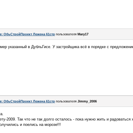
e: ОбьСтройПроект Лежена 61стр
пользователя
Mary17
омер указанный в ДубльГисе. У застройщика всё в порядке с предложени
e: ОбьСтройПроект Лежена 61стр
пользователя
Jimmy_2006
а.
ту-2009. Так что не так долго осталось - пока нужно жить и радоваться жи
лучились и поелись на морозе!!!