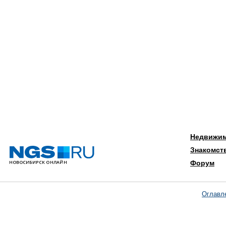
Недвижи
Знакомст
Форум
Оглавл