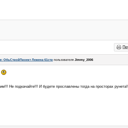
Пе
e: ОбьСтройПроект Лежена 61стр
пользователя
Jimmy_2006
ь
им!!! Не подкачайте!!! И будете прославлены тогда на просторах рунета!!