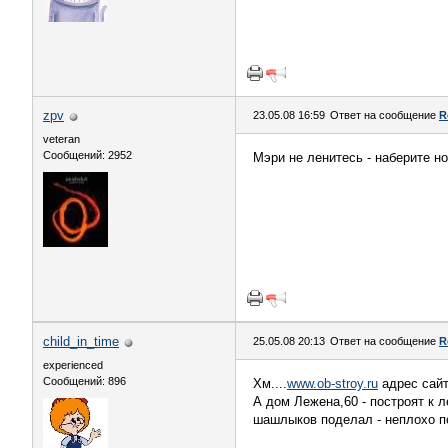
zpv
23.05.08 16:59
Ответ на сообщение
R
veteran
Сообщений: 2952
Мэри не ленитесь - наберите н
child_in_time
25.05.08 20:13
Ответ на сообщение
R
experienced
Сообщений: 896
Хм....
www.ob-stroy.ru
адрес сайт
А дом Лежена,60 - построят к ле
шашлыков поделал - неплохо по