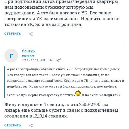
При подписании актов приема/передачи квартиры
нам подсовывали бумажку которую мы
подписывали. А это был договор с УК. Все равно
застройщик и УК взаимосвязаны. И давить надо не
только на УК, но и на застройщика.
ОТВЕТИТЬ
ficus26
F
member
29 января 2009
Byyf
А разве застройщик обязан пинать УК. Застройщик построил дом и
,как говорится был таков... Если у них схожие названия, то не
обязательно схожие обязанНости. Хотя идея с ТВ - очень даже, может и
подействует. Кстати, кто живет в 2-шках, подскажите, пожалуйста,
сколько примерно коммуналку платите?
и на сколько подняли?
Живу в двушке в 4 секции, плата 2500-2700 , за
январь еще больше будет в связи с подключением
отопления в 12,13,14 секциях.
ОТВЕТИТЬ