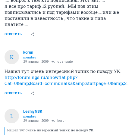
.....вопрос к тем кто подписывал этот акт.....
я все про тариф 12 рублей...МЫ под этим
подписывались и под тарифами вообще....или же
поставили в известность , что такие и типа
платите....
ОТВЕТИТЬ
korun
K
member
29 января 2009
opengate
Нашел тут очень интересный топик по поводу УК.
http://forum.ngs.ru/showflat.php?
Cat=0&amp;Board=communalka&amp;startpage=0&amp;Searchpage2=0&amp;archive=0&amp;table=0&amp;Number=1872865225&amp;page=0&amp;view=collapsed&amp;sb=5&amp;o=&amp;fpart=1&amp;vc=1
ОТВЕТИТЬ
LeshiyNSK
L
member
29 января 2009
korun
Нашел тут очень интересный топик по поводу УК.