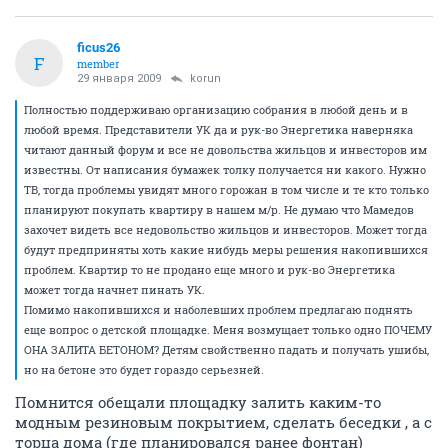
ficus26
F
member
29 января 2009
korun
Полностью поддерживаю организацию собрания в любой день и в
любой время. Представители УК да и рук-во Энергетика наверняка
читают данный форум и все не довольства жильцов и инвесторов им
известны. От написания бумажек толку получается ни какого. Нужно
ТВ, тогда проблемы увидят много горожан в том числе и те кто только
планируют покупать квартиру в нашем м/р. Не думаю что Мамедов
захочет видеть все недовольство жильцов и инвесторов. Может тогда
будут предприняты хоть какие нибудь меры решения накопившихся
проблем. Квартир то не продано еще много и рук-во Энергетика
может тогда начнет пинать УК.
Помимо накопившихся и наболевших проблем предлагаю поднять
еще вопрос о детской площадке. Меня возмущает только одно ПОЧЕМУ
ОНА ЗАЛИТА БЕТОНОМ? Детям свойственно падать и получать ушибы,
но на бетоне это будет гораздо серьезней.
Помнится обещали площадку залить каким-то
модным резиновым покрытием, сделать беседки , а с
торца дома (где планировался ранее фонтан)