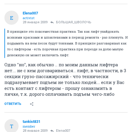
Elena007
E
activist
28 января 2009
БОЛЬШАЯ_ШВОЛОЧЬ
В принципе это повсеместная практика. Так как лифт ухайдокать
всякими красками и шпаклевками в период ремонта - раз плюнуть. И
подымать на нем песок будут тоннами. В принципе разговаривал как
то с лифтером - есть порочная практика при перезде за долю малую
денежную он может включить лифт.
Одно "но", как обычно .. по моим данным лифтера
нет... не с кем договариваться.. лифт, в частности, в 3
секции грузо-пассажирский - что технически
подразумевает подъем не только людей... если у Вас
есть контакт с лифтером - прошу ознакомить в
личке, т.к. дорого оплачивать подъем чего-либо
ОТВЕТИТЬ
tankist831
T
member
28 января 2009
Elena007