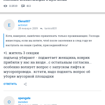
112510
412
Elena007
E
activist
28 января 2009
tankist831
Хотя, наверное, ошибочно привлекать только проживающих. Господа
инвесторы, если вы хотите, чтоб после заселения в след году не
наступать на наши грабли, присоединяйтесь!
+1. житель 3 секции
подъезд убирают - подметает женщина, коврик
прибили у нас на входе...с остальным согласна...
особенно волнует вопрос с запуском лифта и
мусоропровода.. кстати, надо поднять вопрос об
уборке мусорной площадки
ОТВЕТИТЬ
opengate
O
member