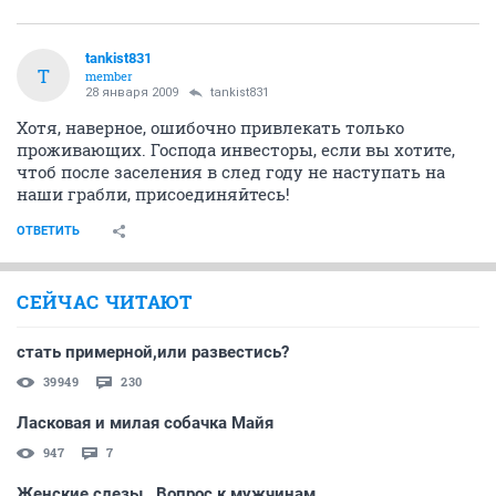
tankist831
T
member
28 января 2009
tankist831
Хотя, наверное, ошибочно привлекать только
проживающих. Господа инвесторы, если вы хотите,
чтоб после заселения в след году не наступать на
наши грабли, присоединяйтесь!
ОТВЕТИТЬ
СЕЙЧАС ЧИТАЮТ
стать примерной,или развестись?
39949
230
Ласковая и милая собачка Майя
947
7
Женские слезы...Вопрос к мужчинам