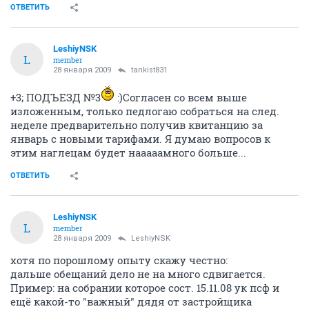
ОТВЕТИТЬ
LeshiyNSK
L
member
28 января 2009
tankist831
+3; ПОДЪЕЗД №3
:)Согласен со всем выше
изложенным, только педлогаю собраться на след.
неделе предварительно получив квитанцию за
январь с новыми тарифами. Я думаю вопросов к
этим наглецам будет нааааамного больше...
ОТВЕТИТЬ
LeshiyNSK
L
member
28 января 2009
LeshiyNSK
хотя по порошлому опыту скажу честно:
дальше обещаний дело не на много сдвигается.
Пример: на собрании которое сост. 15.11.08 ук псф и
ещё какой-то "важный" дядя от застройщика