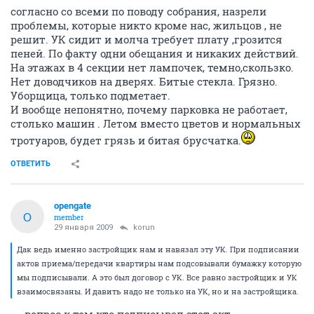
согласно со всеми по поводу собрания, назрели
проблемы, которые никто кроме нас, жильцов , не
решит. УК сидит и молча требует плату ,грозится
пеней. По факту одни обещания и никаких действий.
На этажах в 4 секции нет лампочек, темно,скользко.
Нет доводчиков на дверях. Битые стекла. Грязно.
Уборщица, только подметает.
И вообще непонятно, почему парковка не работает,
столько машин . Летом вместо цветов и нормальных
тротуаров, будет грязь и битая брусчатка.
ОТВЕТИТЬ
opengate
O
member
29 января 2009
korun
Дак ведь именно застройщик нам и навязал эту УК. При подписании
актов приема/передачи квартиры нам подсовывали бумажку которую
мы подписывали. А это был договор с УК. Все равно застройщик и УК
взаимосвязаны. И давить надо не только на УК, но и на застройщика.