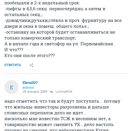
пообещали в 2-х недельный срок:
-лифты в 4,5,6 секц. первоочерёдно, а затем в
остальных секц.;
-доводчики,ручьки,стёкла и проч. фурнитуру на все
двери и окна в помещ. общего польз.;
-остановку на которой будет останавливаться не
только комерческий транспорт;
А в начале года и светофор на ул. Первомайская.
И что???
Кто они после этого???
ОТВЕТИТЬ
Elena007
E
activist
28 января 2009
LeshiyNSK
надо отметить что так и будут поступать... потому
что жильцы-инвесторы разрознены и дальше
словесных перепалок дело не идет...
насколько мне известно ТСЖ в весеннем нет, а
товарищество может сменить УК.. дело настоль
пущено на самотек, что небезизвестная Юлия