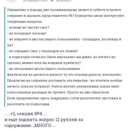
28 января 2009
tankist831
Обращение к народу, уже проживающему. может в субботу устроить
собрание и вызвать представителя УК? Конкретно меня интересуют
следующие вопросы:
- почему не чистят снег?
- не посыпают песком?
- не убирают в местах общего пользования - площадки, лестницы и
пр?
- не очищают снег с переходов на этажах?
- в подъездах скользко (было высказано им давно, но ничего не
сделано, можно хотя бы коврики прибить)?
- не обогревают места общего пользования.
Фактически не делается ничего! За что платим деньги, непонятно.
Предлагаю на собрании поставить ультиматум - не платить вообще
ничего, пока не устранят. Работа вполне реализуемая, каких-либо
колоссальных расходов не требует. Просто ук уже обнаглели.
Если предложение здесь поддержат, готов распечатать листовки и
расклеить по подъездам.
.....+2, секция №4....
и еще поднять вопрос 12 рублей за
содержание..,МНОГО....