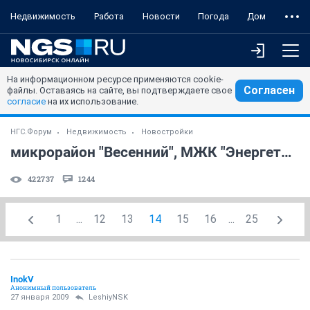
Недвижимость
Работа
Новости
Погода
Дом
На информационном ресурсе применяются cookie-
Согласен
файлы. Оставаясь на сайте, вы подтверждаете свое
согласие
на их использование.
НГС.Форум
Недвижимость
Новостройки
микрорайон "Весенний", МЖК "Энергетик", Первомайка
422737
1244
1
...
12
13
14
15
16
...
25
InokV
Анонимный пользователь
27 января 2009
LeshiyNSK