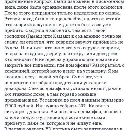
проблемные вопросы были изложены в письменном
виде, даже была организована после этого комиссия.
После этого исправили только недоделки по окнам.
Второй поход был в конце декабря, на что ответили.
что коврики закуплены и должно быть все уже
прибито. Сходила в вагончик, там есть такой
господин (Гамаш или Камаш) к сожадению точно не
скажу, он ответил, что коврики варуют прибивать не
будем. Извините, кто виноват, что варуют коврики,
вчера на входной двери у нас открутили доводчик.
Кто виноват? В интересах управляющей компании
закрыть все подъезды, где домофоны? Разобраться, с
компанией, которой мало денег на установку. Я им
звонила, несут какой-то бред. Считают, что
недостаточно собрано средств для установки
домофона. Сейчас домофоны устанавливают даже в
2-х этажном доме, а там гораздо меньше
проживающих. Установка по посл данным примерно
17000 рублей. Им нужно собрать 30%. Какая-то
ситуация дурацкая. Вы поставьте домофон, выдайте
ключи тем, кто установил, а остальные сами
прибегут, даже те, которые и не живут еще.
В первую очередь УК должна быть заинтересована в