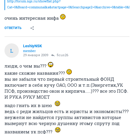
http://forum.ngs.ru/showflat.php?
Cat=0&Board=communalka&startpage=0&Searchpage2=0&archive=0&table=0&Nu
очень интересная инфа
ОТВЕТИТЬ
LeshiyNSK
L
member
29 января 2009
ficus26
люди, о чем вы???
какие схожие названия???
вы не забыли что первый строительный ФОНД
включает в себя кучу ОАО, ООО и т.п.(Энергетик,УК
ПСФ, производство окон и кирпича.....)??? все это ПСФ.
И РУКА РУКУ МОЕТ
надо гнать их в шею
ведь с реди жильцов есть и юристы и экономисты???
неужели не найдется группы активистов которые
вывернут всю черную душенку этому спруту под
названием ук псф???