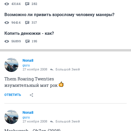
43144
282
Возможно ли привить взрослому человеку манеры?
94414
317
Копить денюжки - как?
56899
195
Nona8
guru
27 ноября 2008
Большой Змей
Them Roaring Twenties
изумительный мат рок
ОТВЕТИТЬ
Nona8
guru
27 ноября 2008
Большой Змей
Meshuggah - ObZen (2008)