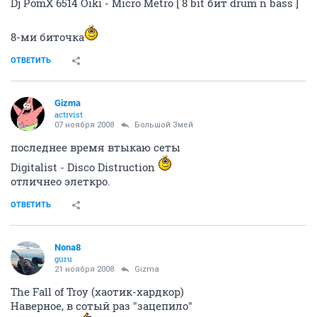
Dj PomX 6514 Oiki - Micro Mеtro [ 8 bit бит drum n bass ]
8-ми биточка
ОТВЕТИТЬ
Gizma
activist
07 ноября 2008
Большой Змей
последнее время втыкаю сеты
Digitalist - Disco Distruction
отличнео элеткро.
ОТВЕТИТЬ
Nona8
guru
21 ноября 2008
Gizma
The Fall of Troy (хаотик-хардкор)
Наверное, в сотый раз "зацепило"