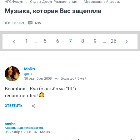
НГС.Форум
Отдых Досуг Развлечения
Музыкальный форум
Музыка, которая Вас зацепила
386153
635
1
...
5
6
7
8
9
...
26
Molks
guru
30 октября 2008
Большой Змей
Boombox - Eva (с альбома "III").
recommended!
ОТВЕТИТЬ
anyba
Анонимный пользователь
05 ноября 2008
Molks