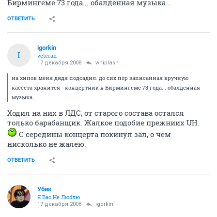
Бирмингеме 73 года... обалденная музыка...
ОТВЕТИТЬ
igorkin
I
veteran
17 декабря 2008
whiplash
на хипов меня дядя подсадил. до сих пор записанная вручную
кассета хранится - концертник в Бирмингеме 73 года... обалденная
музыка...
Ходил на них в ЛДС, от старого состава остался
только барабанщик. Жалкое подобие прежниих UH.
С середины концерта покинул зал, о чем
нисколько не жалею.
ОТВЕТИТЬ
Убик
Я Вас Не Люблю
17 декабря 2008
igorkin