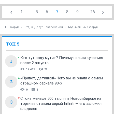
1
...
5
6
7
8
9
...
26
НГС.Форум
Отдых Досуг Развлечения
Музыкальный форум
ТОП 5
Кто тут воду мутит? Почему нельзя купаться
1
после 2 августа
17 411
28
«Привет, детишки!» Чего вы не знали о самом
2
страшном сериале 90-х
0
3
Стоит меньше 500 тысяч: в Новосибирске на
3
торги выставили серый Infiniti — его заложил
владелец