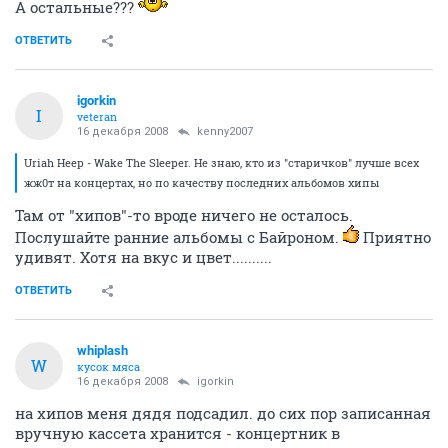
А остальные???
ОТВЕТИТЬ
igorkin
I
veteran
16 декабря 2008
kenny2007
Uriah Heep - Wake The Sleeper. Не знаю, кто из "старичков" лучше всех
жж0т на концертах, но по качеству последних альбомов хипы
Там от "хипов"-то вроде ничего не осталось.
Послушайте ранние альбомы с Байроном.
Приятно
удивят. Хотя на вкус и цвет..........
ОТВЕТИТЬ
whiplash
W
кусок мяса
16 декабря 2008
igorkin
на хипов меня дядя подсадил. до сих пор записанная
вручную кассета хранится - концертник в