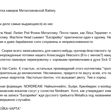
ка каверов Металликовской Battery.
ом деле самые выдающиеся) из них:
ne Head. Любит Роб Флинн Металлику. Почти также, как Лёха Терапевт л
ллику. Machime Head сымают "Батарейку" практически один к одному. Не
сия и даже барабанное соло сохранены в неприкосновенности.
. Скорее всего записывались для какого-нибудь нуклеар-бластовского тр
оннорожденные потомки нашего Александра Невского (Кто с мечом?) нак
лютно панковую переигровочку с хоровыми припевочками в духе Sick Of 
з Van Canto. К счастью, остальных произведений этого коллектива "трол
ерзительна до великолепия. Несомненно, придется по вкусу всем, кто л
унных квартетов. Настолько бонтон, что вызывает рвоту. Тем и хорош.
нная формация. NORDREAM. Найнынчнейлс, Бьёрк, Кренберрис и вообще
новским вокалом сосут у солистки Nordream. Хотя, как утверждают ком
я на записи "Батарейки" ждя русского трибьюта Metallica под названи
овершенно случайно.
РЕЙКА-ЧАРТА"