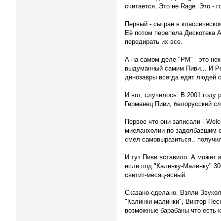
считается. Это не Rage. Это - г
Первый - сыгран в классическом
Её потом перепела Дискотека А
передирать их все.
А на самом деле "PM" - это не
выдуманный самим Пиви... И Pe
динозавры всегда едят людей с
И вот, случилось. В 2001 году
Германец Пиви, белорусский сл
Первое что они записали - Welc
миеланхолии по задолбавшим е
смел самовыразиться.. получи
И тут Пиви вставило. А может в
если под "Калинку-Малинку" 30
светит-месяц-ясный.
Сказано-сделано. Взяли Звукол
"Калинки-малинки", Виктор-Пес
возможные барабаны что есть к