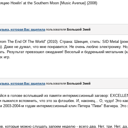
цию Howlin' at the Southern Moon [Music Avenue] (2008)
узыка, которая Вас зацепила
пользователя
Большой Змей
rom The End Of The World" (2010). Страна: Швеция, стиль: SID Metal (pow
on). Даже не думал, что мне понравится. Не очень люблю электронику. Н
ть. Результат превзошел ожидания! Веселый и бодренький метальчик (к
х игр.
узыка, которая Вас зацепила
пользователя
Большой Змей
йся в голове всплывший из памяти интермиссионный заговор: EXCELLE
пыжился вспомнить, что это за флэшбек. И, наконец... О, чудо! Это как
2003-2004-м годам интермиссионный клич Питера "Пиви" Вагнера. Это 
.
, которые можно слушать запоем неделю - всего два. Нет, три. Нет, да, 