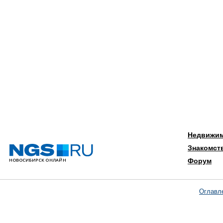
Недвижи
Знакомст
Форум
Оглавл