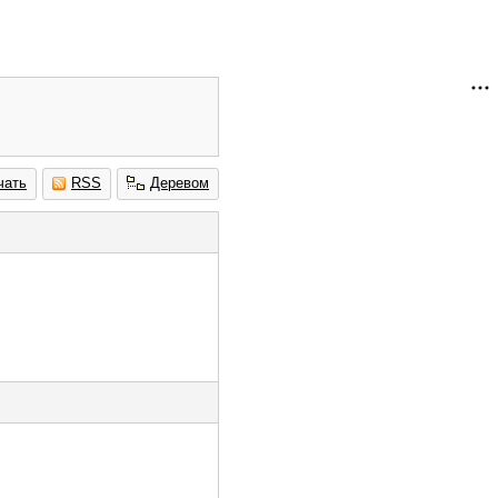
чать
RSS
Деревом