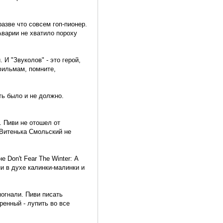
разве что совсем гоп-пионер.
Аварии не хватило пороху
И "Звуколов" - это герой,
фильмам, помните,
ть было и не должно.
. Пиви не отошел от
Витенька Смольский не
 Don't Fear The Winter: А
и в духе калинки-малинки и
погнали. Пиви писать
ренный - лупить во все