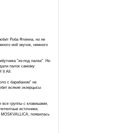
юбит Роба Флинна, но не
много иой звучок, немного
ибутника "из-под палки". Но
идали палок самому
It All.
оло с барабаном" не
юбит всякие экзерцысы
 все группы с клавишами,
петентные источники,
ем MOSKVALLICA, появилась