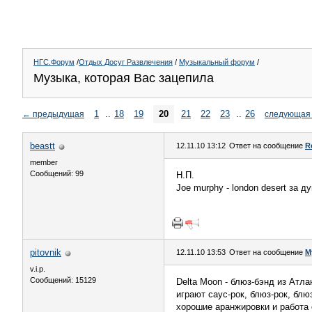
НГС.Форум
/
Отдых Досуг Развлечения
/
Музыкальный форум
/
Музыка, которая Вас зацепила
1
..
18
19
20
21
22
23
..
26
←
предыдущая
следующая
beastt
12.11.10 13:12
Ответ на сообщение
R
member
Сообщений: 99
Н.П.
Joe murphy - london desert за д
pitovnik
12.11.10 13:53
Ответ на сообщение
М
v.i.p.
Сообщений: 15129
Delta Moon - блюз-бэнд из Атла
играют саус-рок, блюз-рок, блю
хорошие аранжировки и работа