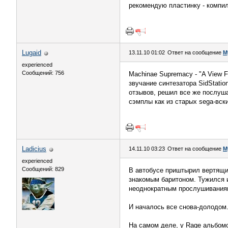
рекомендую пластинку - компиля
Lugaid
13.11.10 01:02
Ответ на сообщение
М
experienced
Сообщений: 756
Machinae Supremacy - "A View F
звучание синтезатора SidStati
отзывов, решил все же послуша
сэмплы как из старых sega-вски
Ladicius
14.11.10 03:23
Ответ на сообщение
М
experienced
Сообщений: 829
В автобусе приштырил вертящи
знакомым баритоном. Тужился и 
неоднократным прослушиваниям 
И началось все снова-долодом
На самом деле, у Rage альбомов