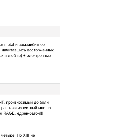
er metal и восьмибитное
о, начитавшись восторженных
ак я люблю) + электронные
NT, произносимый до боли
 раз таки известный мне по
ж RAGE, едрен-батон!!!
четыре. Но XIII не