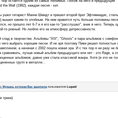
сих пор остается одним из самых любимых. Похож на него и предыдущий "T
the Wall (1992), каждая песня - хит.
ппы ушел гитарист Манни Шмидт и пришел второй брат Эфтимиадис, стиль
95) вышел каким-то злобным. На нем нравится чуть больше половины песе
лся, но прошло лет 6-7 и я его как-то "расслушал", вник в него. Теперь
кой-то ровный. Но люблю его за атмосферу депрессивности.
й спад в творчестве. Альбомы "XIII", "Ghosts" и пара альбомов с симф
из чего выбрать хорошие песни. И не зря поэтому Пиви решил полностью
рамплином, а начиная с 2002 пошла новая эра. И с тех пор я ни разу не
 сравнивать, лучше новый альбом предыдущего или нет - это Rage, а эт
ноценных альбомов, давно уже стала классикой жанра. Хотя (и это не то
цененных групп в металле...
e: Музыка, которая Вас зацепила
пользователя
Lugaid
 треки).
..