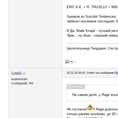
ERIC A.K. + R. TRUJILLO + 
Чуваков из Suicidal Tendencies
трибьют-альбомов последних 100
И Да, Майк Кларк - лучший ритм
Эрик... ну блин.. хороший певе
Целительница Теодория: Сестра
Lugaid
16.11.10 00:41
Ответ на сообщение
R
experienced
Сообщений: 756
В ответ на:
На самом деле, у Rage альб
Не согласен!
У Rage довольн
только ранние альбомы, до 92 