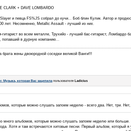
MIKE CLARK + DAVE LOMBARDO
, Slayer и певца FS%JS собрал до кучи... Боб блин Кулик. Автор и прод
 лет. Несомненно, Metallic Assault - лучший из них.
-гитарист во всем металле, Трухийо - лучший бас-гитарист, Ломбардо ба
ц, попавший в дурную компанию...
 брата жены двоюродной соседки великой Ванги!!!
e: Музыка, которая Вас зацепила
пользователя
Ladicius
омов, которые можно слушать запоем неделю - всего два. Нет, три. Нет,
о много альбомов, которые можно слушать запоем неделю или больше. 
года. Хотя и там встречаются хитовые песни. Первый альбом, который я