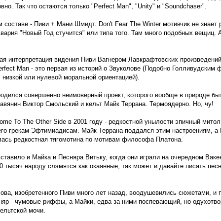
овно. Так что остаются только "Perfect Man", "Unity" и "Soundchaser".
 составе - Пиви + Мани Шмидт. Don't Fear The Winter мотивчик не знает 
вария "Новый Год стучится" или типа того. Там много подобных вещиц. 
кая интерпретация видения Пиви Вагнером Лавкрафтовских произведений. 
rfect Man - это первая из историй о Звуколове (Подобно Голливудским 
 низкой или нулевой моральной ориентацией).
 родился совершенно неимоверный проект, которого вообще в природе бы
авянин Виктор Смольский и кельт Майк Террана. Термоядерно. Но, чу!
ome To The Other Side в 2001 году - редкостной унылости эпичный митол
го грекам Эфтимиадисам. Майк Террана поддался этим настроениям, а 
лась редкостная тягомотина по мотивам философа Платона.
ставило и Майка и Песняра Витьку, когда они играли на очередном Вакене
0 тысяч народу слэмятся как окаянные, так может и давайте писать песн
ова, изобретенного Пиви много лет назад, воодушевились сюжетами, и 
няр - чумовые риффы, а Майки, едва за ними поспевающий, но одухотво
ельтской мочи.