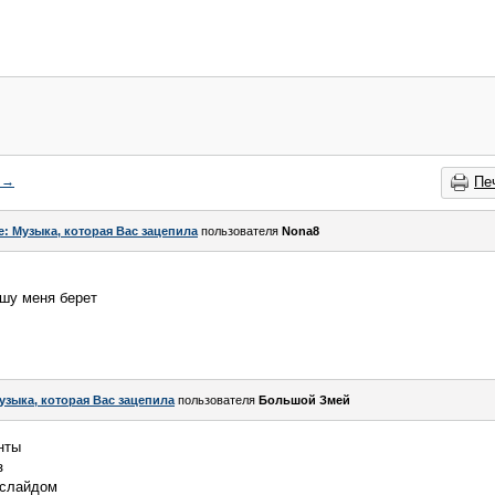
→
Пе
e: Музыка, которая Вас зацепила
пользователя
Nona8
ушу меня берет
узыка, которая Вас зацепила
пользователя
Большой Змей
нты
з
 слайдом