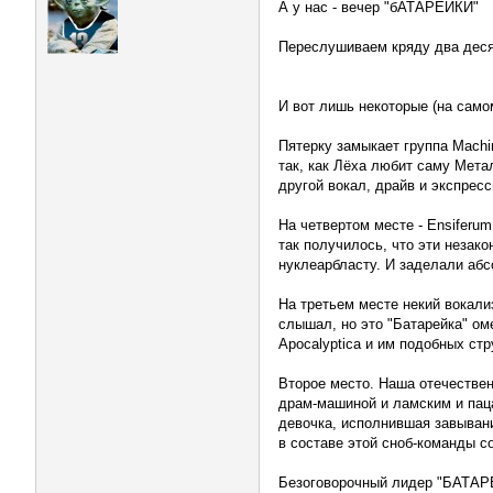
А у нас - вечер "бАТАРЕЙКИ"
Переслушиваем кряду два десят
И вот лишь некоторые (на сам
Пятерку замыкает группа Machi
так, как Лёха любит саму Мета
другой вокал, драйв и экспрес
На четвертом месте - Ensiferum
так получилось, что эти незак
нуклеарбласту. И заделали абсо
На третьем месте некий вокали
слышал, но это "Батарейка" ом
Apocalyptica и им подобных стр
Второе место. Наша отечестве
драм-машиной и ламским и паца
девочка, исполнившая завывани
в составе этой сноб-команды с
Безоговорочный лидер "БАТА