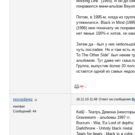
Missing Link" (1993). И он до 
понравился мини-альбом Beyond 
Потом, в 1995-м, когда из гру
утяжелился. Black in Mind (19
(1996) мне поначалу не понрави
нет явных 100%-х хитов, он ка
Затем да - был у них небольшо
чуть послабее. Но и там есть 
To The Other Side" был неким т
альбомом. Тут даже нет смысла
Группа, выпустив более 20 пол
остается одной из самых недоо
novosibirez
16.11.10 11:48
Ответ на сообщение
R
member
Сообщений: 44
КиШ - Театръ Демона (некоторые
Graveworm - альбомы 1997 гг.
Burzum - War, Ea Lord of depths.
Darkthrone - Unholy black metal
Tears for bears - black is a color,.