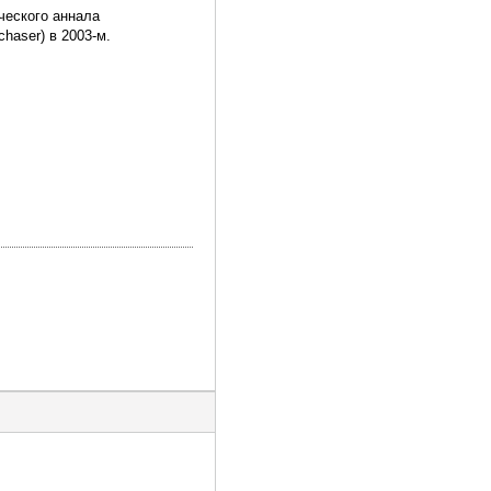
ческого аннала
haser) в 2003-м.