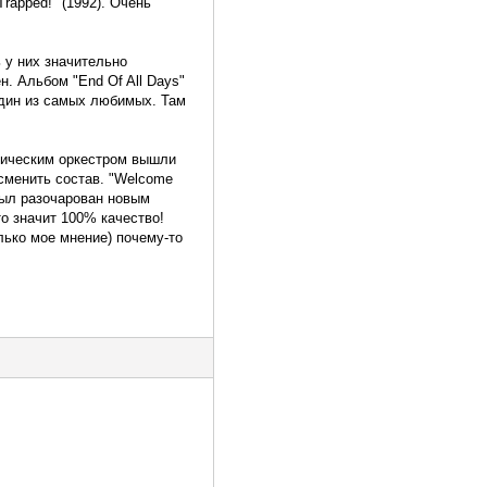
rapped!" (1992). Очень
 у них значительно
н. Альбом "End Of All Days"
 один из самых любимых. Там
оническим оркестром вышли
 сменить состав. "Welcome
 был разочарован новым
о значит 100% качество!
лько мое мнение) почему-то