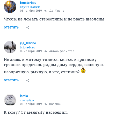
fensterbau
Едкий Калий
05 ноября 2019
Де_Флопе
Чтобы не ломать стереотипы и не рвать шаблоны
ОТВЕТИТЬ
Де_Флопе
bric-a-brac
05 ноября 2019
Автоинформатор
Не знаю, к мятому тянется мятое, к грязному
грязное, представь рядом даму сердца, вонючую,
неопрятную, рыхлую, и что, отлично?
ОТВЕТИТЬ
lamia
зло добра
05 ноября 2019
Валенок
К кому? От меня?Ну насмешил.