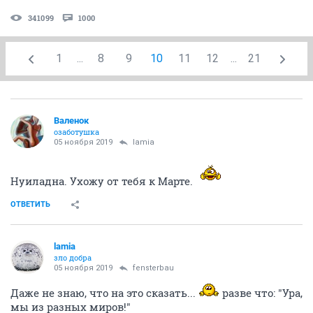
341099
1000
1
...
8
9
10
11
12
...
21
Валенок
озаботушка
05 ноября 2019
lamia
Нуиладна. Ухожу от тебя к Марте.
ОТВЕТИТЬ
lamia
зло добра
05 ноября 2019
fensterbau
Даже не знаю, что на это сказать...
разве что: "Ура,
мы из разных миров!"