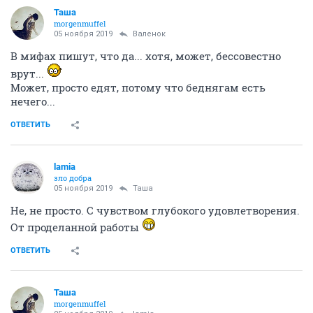
Таша
morgenmuffel
05 ноября 2019
Валенок
В мифах пишут, что да... хотя, может, бессовестно
врут...
Может, просто едят, потому что беднягам есть
нечего...
ОТВЕТИТЬ
lamia
зло добра
05 ноября 2019
Таша
Не, не просто. С чувством глубокого удовлетворения.
От проделанной работы
ОТВЕТИТЬ
Таша
morgenmuffel