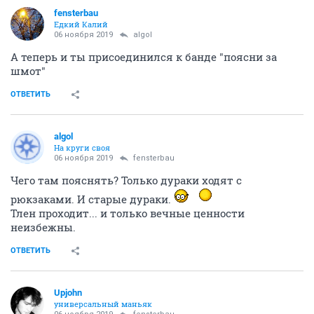
fensterbau
Едкий Калий
06 ноября 2019
аlgоl
А теперь и ты присоединился к банде "поясни за
шмот"
ОТВЕТИТЬ
аlgоl
На круги своя
06 ноября 2019
fensterbau
Чего там пояснять? Только дураки ходят с
рюкзаками. И старые дураки.
Тлен проходит... и только вечные ценности
неизбежны.
ОТВЕТИТЬ
Upjohn
универсальный маньяк