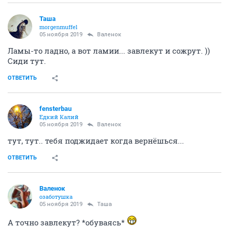
Таша
morgenmuffel
05 ноября 2019
Валенок
Ламы-то ладно, а вот ламии... завлекут и сожрут. ))
Сиди тут.
ОТВЕТИТЬ
fensterbau
Едкий Калий
05 ноября 2019
Валенок
тут, тут.. тебя поджидает когда вернёшься...
ОТВЕТИТЬ
Валенок
озаботушка
05 ноября 2019
Таша
А точно завлекут? *обуваясь*