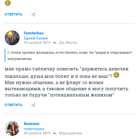
ОТВЕТИТЬ
fensterbau
Едкий Калий
05 ноября 2019
Де_Флопе
С точки зрения женщины, естественно, кому ты *шарм и очарование*
направляешь.
мне прямо табличку повесить "держитесь девочки
подальше, душа моя болит и я пока не ваш"?
Мне нужно общение, а не флирт со всеми
вытекающими, а таковое общение я могу получить
только не будучи "потенциальным женихом"
ОТВЕТИТЬ
Валенок
озаботушка
05 ноября 2019
Мартышечка