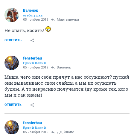
Валенок
озаботушка
05 ноября 2019
Мартышечка
Не спать, косить!
ОТВЕТИТЬ
fensterbau
Едкий Калий
05 ноября 2019
Валенок
Миша, чего они себя прячут а нас обсуждают? пускай
они вываливают свои слайды а мы их осуждать
будем. А то некрасиво получается (ну кроме тех, кого
мы и так знаем)
ОТВЕТИТЬ
fensterbau
Едкий Калий
05 ноября 2019
Де_Флопе