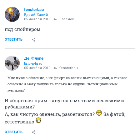
fensterbau
Едкий Калий
05 ноября 2019
Валенок
под спойлером
ОТВЕТИТЬ
Де_Флопе
bric-a-brac
05 ноября 2019
fensterbau
Мне нужно общение, а не флирт со всеми вытекающими, а таковое
общение я могу получить только не будучи "потенциальным
женихом"
И общаться прям тянутся с мятыми несвежими
рубашками?
А, как чистую оденешь, разбегаются?
За фатой,
естественно
ОТВЕТИТЬ