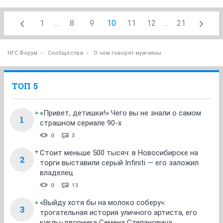
1
...
8
9
10
11
12
...
21
НГС.Форум
Сообщества
О чем говорят мужчины
ТОП 5
«Привет, детишки!» Чего вы не знали о самом
1
страшном сериале 90-х
0
3
Стоит меньше 500 тысяч: в Новосибирске на
2
торги выставили серый Infiniti — его заложил
владелец
0
13
«Выйду хотя бы на молоко соберу»:
3
трогательная история уличного артиста, его
куклы-дворника Семена Степановича