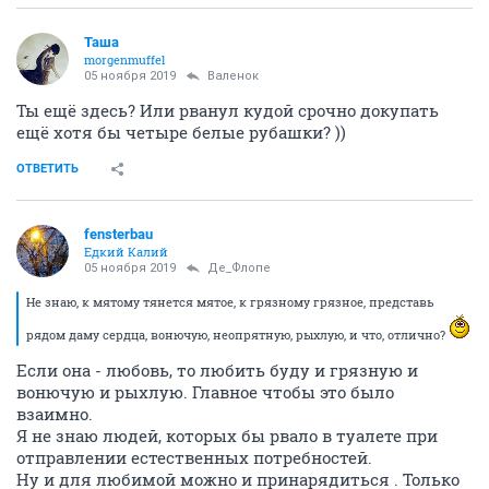
Таша
morgenmuffel
05 ноября 2019
Валенок
Ты ещё здесь? Или рванул кудой срочно докупать
ещё хотя бы четыре белые рубашки? ))
ОТВЕТИТЬ
fensterbau
Едкий Калий
05 ноября 2019
Де_Флопе
Не знаю, к мятому тянется мятое, к грязному грязное, представь
рядом даму сердца, вонючую, неопрятную, рыхлую, и что, отлично?
Если она - любовь, то любить буду и грязную и
вонючую и рыхлую. Главное чтобы это было
взаимно.
Я не знаю людей, которых бы рвало в туалете при
отправлении естественных потребностей.
Ну и для любимой можно и принарядиться . Только