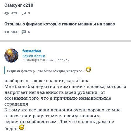
Самсунг с210
479
3
Отзывы о фирмах которые гоняют машины на заказ
904
6
fensterbau
Едкий Калий
05 ноября 2019
Валенок
Бедный фенстер - это было обидно, наверное...
наоборот я так же счаслив, как и lama
Мне было бы неуютно в компании человека, которого
напрягает неглаженность моей рубашки , от
осознания того, что я причиняю невыносимые
страдания.
К тому же все наши девчонки очень хорошо ко мне
относятся и радуют меня своим женским
сердечным обществом.. Так что я очень даже не
беден