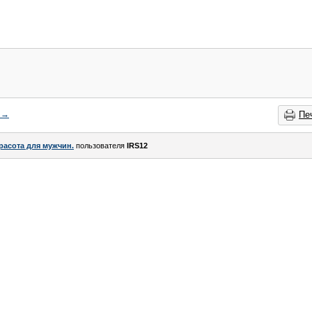
→
Пе
расота для мужчин.
пользователя
IRS12