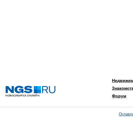
Недвижи
Знакомст
Форум
Оглавл