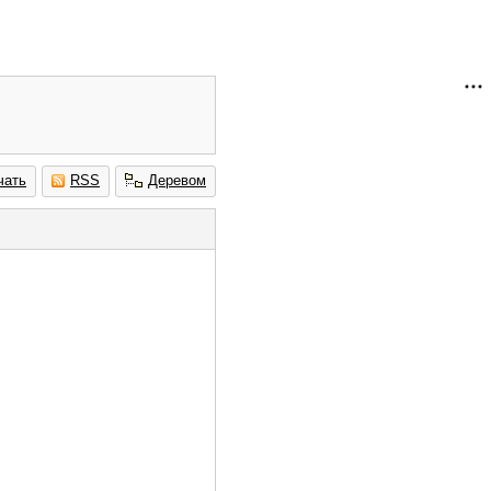
чать
RSS
Деревом