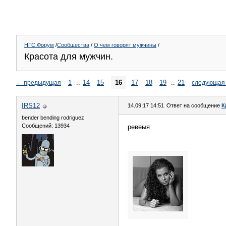
НГС.Форум
/
Сообщества
/
О чем говорят мужчины
/
Красота для мужчин.
1
..
14
15
16
17
18
19
..
21
←
предыдущая
следующая
IRS12
14.09.17 14:51
Ответ на сообщение
К
bender bending rodriguez
Сообщений: 13934
ревеыя