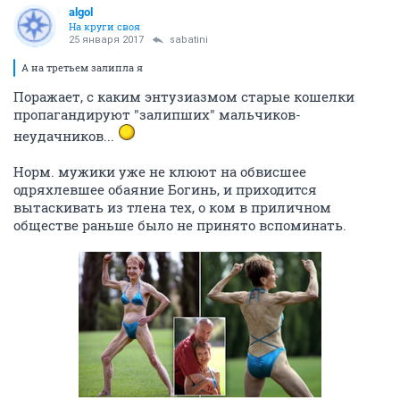
аlgоl
На круги своя
25 января 2017
sabatini
А на третьем залипла я
Поражает, с каким энтузиазмом старые кошелки
пропагандируют "залипших" мальчиков-
неудачников...
Норм. мужики уже не клюют на обвисшее
одряхлевшее обаяние Богинь, и приходится
вытаскивать из тлена тех, о ком в приличном
обществе раньше было не принято вспоминать.