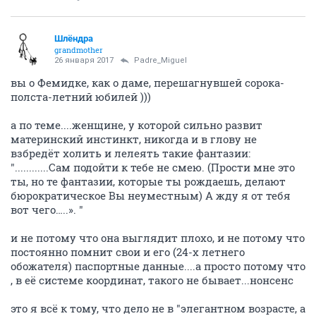
Шлёндра
grandmother
26 января 2017
Padre_Miguel
вы о Фемидке, как о даме, перешагнувшей сорока-
полста-летний юбилей )))
а по теме....женщине, у которой сильно развит
материнский инстинкт, никогда и в глову не
взбредёт холить и лелеять такие фантазии:
"............Сам подойти к тебе не смею. (Прости мне это
ты, но те фантазии, которые ты рождаешь, делают
бюрократическое Вы неуместным) А жду я от тебя
вот чего…..». "
и не потому что она выглядит плохо, и не потому что
постоянно помнит свои и его (24-х летнего
обожателя) паспортные данные....а просто потому что
, в её системе координат, такого не бывает...нонсенс
это я всё к тому, что дело не в "элегантном возрасте, а