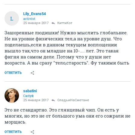
Lilу_Evans54
L
activist
25 января 2017
КиттиКэт
Зашоренные людишки! Нужно мыслить глобальнее.
Не на уровне физических тел,а на уровне душ. Что
поделаешь,если в данном текущем воплощении
вышло так,что он младше на 10-.... лет. Это такая
фигня на самом деле. Потому что у души нет
возраста. А вы сразу "тело,старость". Фу такими быть
ОТВЕТИТЬ
sabatini
Сибуй
25 января 2017
ОладьиНаСметане
Это не стандартно. Это глянцевый чип. Он есть у
многих, но это не от большого ума они его сожрали не
морщась.
ОТВЕТИТЬ