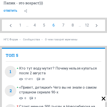
Папик - это возраст)))
ОТВЕТИТЬ
1
...
4
5
6
7
8
...
12
НГС.Форум
Сообщества
О чем говорят мужчины
ТОП 5
Кто тут воду мутит? Почему нельзя купаться
1
после 2 августа
17 411
28
«Привет, детишки!» Чего вы не знали о самом
2
страшном сериале 90-х
0
3
Стоит меньше 500 тысяч: в Новосибирске на