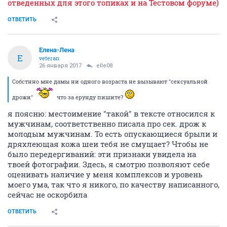
отведенных для этого топиках и на Тестовом форуме)
ОТВЕТИТЬ
Елена-Лена
Е
veteran
26 января 2017
elle08
Собстнно мне дамы ни одного возраста не вызывают "сексуальной
дрожи"
что за ерунду пишите?
я поясню: местоимение "такой" в тексте относился к
мужчинам, соответственно писала про сек. дрож к
молодым мужчинам. То есть опускающиеся брыли и
дряхлеющая кожа шеи тебя не смущает? Чтобы не
было передергиваний: эти признаки увидела на
твоей фотографии. Здесь, я смотрю позволяют себе
оценивать наличие у меня комплексов и уровень
моего ума, так что я никого, по качеству написанного,
сейчас не оскорбила
ОТВЕТИТЬ