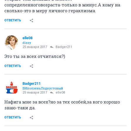
сопределенноговозраста-только в минус.А кому на
сколько-это в меру личного гераклизма.
ОТВЕТИТЬ
elle08
dizzy
25 января 2017
Badger211
Это ты за всех отчитался?)
ОТВЕТИТЬ
Badger211
ВИползеньПодкустовый
25 января 2017
elle08
Нафига мне за всех?но за тех особей,за кого хорошо
знаю-таки да.
ОТВЕТИТЬ