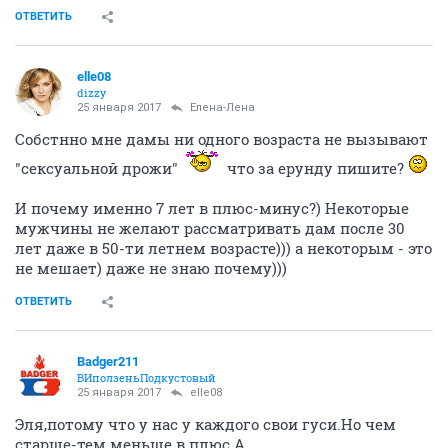
ОТВЕТИТЬ
elle08
dizzy
25 января 2017
Елена-Лена
Собстнно мне дамы ни одного возраста не вызывают
"сексуальной дрожи"
что за ерунду пишите?
И почему именно 7 лет в плюс-минус?) Некоторые
мужчины не желают рассматривать дам после 30
лет даже в 50-ти летнем возрасте))) а некоторым - это
не мешает) даже не знаю почему)))
ОТВЕТИТЬ
Badger211
ВИползеньПодкустовый
25 января 2017
elle08
Эля,потому что у нас у каждого свои гуси.Но чем
старше-тем меньше в плюс.А