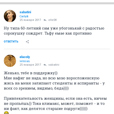
sabatini
Сибуй
25 января 2017
elle08
Ну типа 60-летний сам уже убогонькай с радостью
сорокушку сождрет. Тьфу емае как противно
ОТВЕТИТЬ
elacoly
veteran
25 января 2017
sabatini
Женько, тебе в поддержку))
Мне нафиг не нада, но всю мою взросложенскую
жись на меня залипают стюденты и аспиранты - у
всех со зрением, видимо, бяда))))
Привлекательность женщины, если она есть, ничем
не пропьёшь)) Тока климакс, может, поможет - и то
ни факт, как делятся старшие подруги))))))