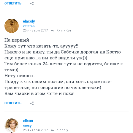
ОТВЕТИТЬ
elacoly
veteran
25 января 2017
КиттиКэт
На первый
Кому тут что казать-то, аууууу!!!
Никого и не вижу, ты да Сабочка дорогая да Костю
еще признаю...а вы всё видели уж)))
Тем более юных 24-леток тут и не водится, ближе к
теме))
Нету никого..
Пойду к я к своим поэтам, они хоть скромные-
трепетные, но говорящие по человечески)
Вам чмоки в этом чяте и пока!
ОТВЕТИТЬ
elle08
dizzy
25 января 2017
elacoly