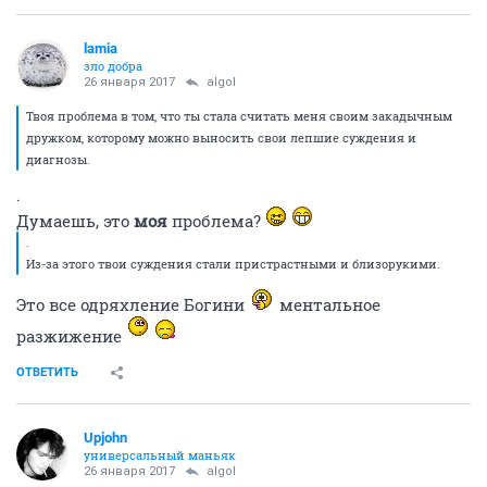
lamia
зло добра
26 января 2017
аlgоl
Твоя проблема в том, что ты стала считать меня своим закадычным
дружком, которому можно выносить свои лепшие суждения и
диагнозы.
.
Думаешь, это
моя
проблема?
.
Из-за этого твои суждения стали пристрастными и близорукими.
Это все одряхление Богини
ментальное
разжижение
ОТВЕТИТЬ
Upjohn
универсальный маньяк
26 января 2017
аlgоl