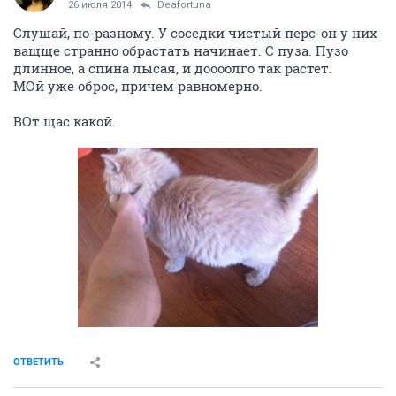
26 июля 2014
Deafortuna
Слушай, по-разному. У соседки чистый перс-он у них
ващще странно обрастать начинает. С пуза. Пузо
длинное, а спина лысая, и доооолго так растет.
МОй уже оброс, причем равномерно.
ВОт щас какой.
ОТВЕТИТЬ