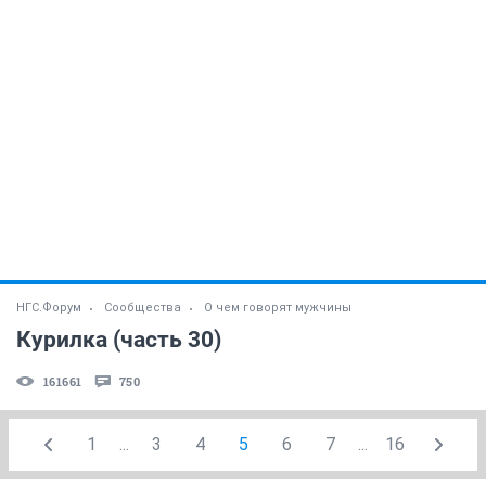
НГС.Форум
Сообщества
О чем говорят мужчины
Курилка (часть 30)
161661
750
1
...
3
4
5
6
7
...
16