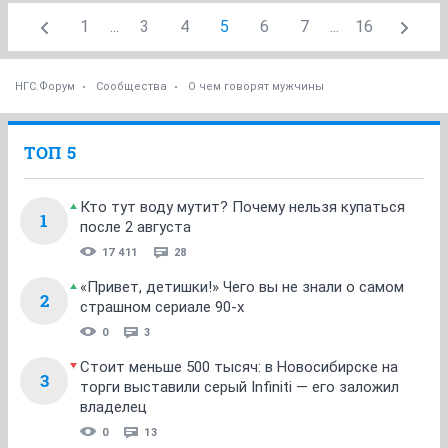
1
...
3
4
5
6
7
...
16
НГС.Форум
Сообщества
О чем говорят мужчины
ТОП 5
Кто тут воду мутит? Почему нельзя купаться
1
после 2 августа
17 411
28
«Привет, детишки!» Чего вы не знали о самом
2
страшном сериале 90-х
0
3
Стоит меньше 500 тысяч: в Новосибирске на
3
торги выставили серый Infiniti — его заложил
владелец
0
13