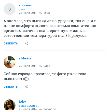
sorvanec
S
guru
26 июля 2014
Ёлка
мало того, что выглядит по-уродски, так еще и в
плане комфорта животного весьма сомнительно -
организм заточен под шерстяную жизнь, с
естественной температурой под 39градусов
ОТВЕТИТЬ
viktorina
....
26 июля 2014
Lylok
Сейчас гораздо красивее, то фото ржач тока
вызывает)))))
ОТВЕТИТЬ
Lylok
ваще пофигу...
26 июля 2014
sorvanec