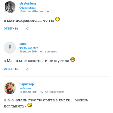
stratosfera
Счастливая
26 июля 2014
Ёлка
а мне понравился... чо ты
ОТВЕТИТЬ
Ёлка
Ё
жить хорошо
26 июля 2014
sorvanec
а Маша мне кажется и не шутила
ОТВЕТИТЬ
Баристер
забанен
26 июля 2014
Аристократка
Я-Я-Я-очень люблю бритые киски... Можна
погладить?