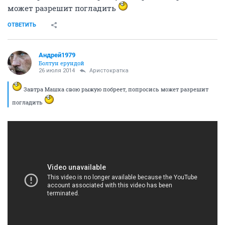
может разрешит погладить
ОТВЕТИТЬ
Андрей1979
Болтун ерундой
26 июля 2014
Аристократка
Завтра Машка свою рыжую побреет, попросись может разрешит
погладить