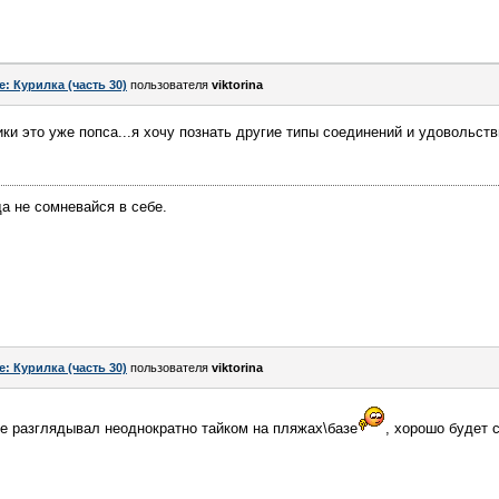
e: Курилка (часть 30)
пользователя
viktorina
и это уже попса...я хочу познать другие типы соединений и удовольстви
да не сомневайся в себе.
e: Курилка (часть 30)
пользователя
viktorina
ее разглядывал неоднократно тайком на пляжах\базе
, хорошо будет 