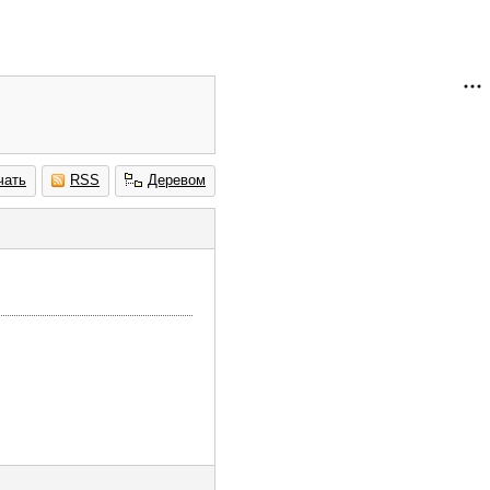
чать
RSS
Деревом