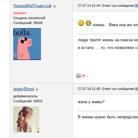
ЧерныйНеПушистый
27.07.14 21:44
Ответ на сообщение
R
забанен
Злыдень писюкатый
Сообщений: 28449
конеш....Вика она же хи
люди тратят жизнь на поиски ис
и кстати, ....то, что позволено
legalyBlond
27.07.14 21:45
Ответ на сообщение
R
добрАжелатель
Сообщений: 39810
жена у мамы?
В жизни нужно быть непредсказ