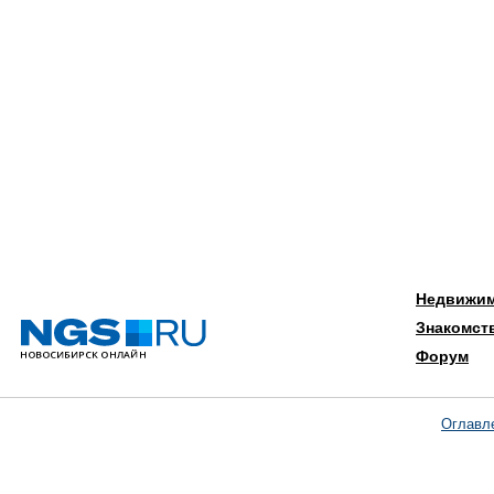
Недвижи
Знакомст
Форум
Оглавл