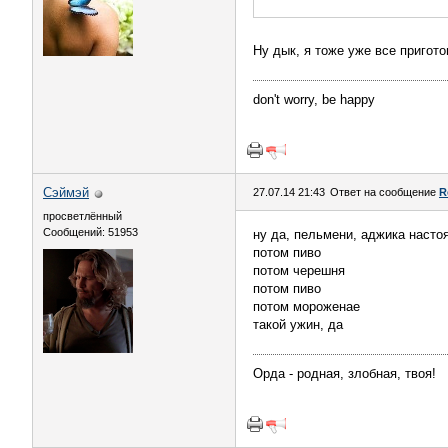
Ну дык, я тоже уже все пригот
don't worry, be happy
Сэймэй
27.07.14 21:43
Ответ на сообщение
R
просветлённый
Сообщений: 51953
ну да, пельмени, аджика насто
потом пиво
потом черешня
потом пиво
потом мороженае
такой ужин, да
Орда - родная, злобная, твоя!