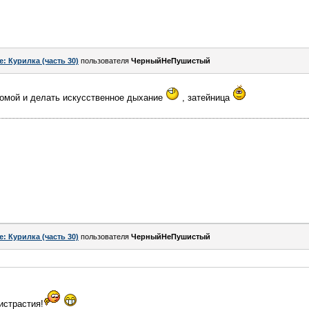
e: Курилка (часть 30)
пользователя
ЧерныйНеПушистый
домой и делать искусственное дыхание
, затейница
e: Курилка (часть 30)
пользователя
ЧерныйНеПушистый
истрастия!