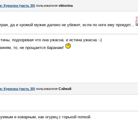
e: Курилка (часть 30)
пользователя
viktorina
трая, да и хромой мужик далеко не убежит, если по ноге ему проедет...
тины, подозревая что она ужасна. и истина ужасна :-)
 свиням, то, не прощается баранам!
e: Курилка (часть 30)
пользователя
Сэймэй
уемым и коварным, как огурец с горькой попкой.