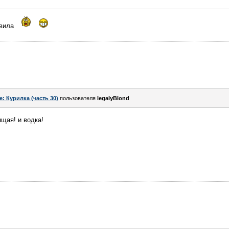
овила
e: Курилка (часть 30)
пользователя
legalyBlond
ящая! и водка!