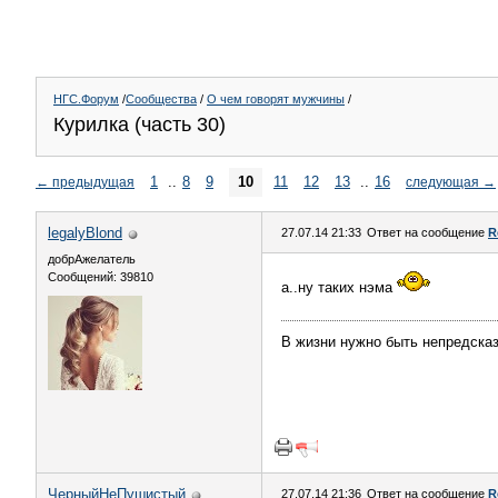
НГС.Форум
/
Сообщества
/
О чем говорят мужчины
/
Курилка (часть 30)
1
..
8
9
10
11
12
13
..
16
←
предыдущая
следующая
→
legalyBlond
27.07.14 21:33
Ответ на сообщение
R
добрАжелатель
Сообщений: 39810
а..ну таких нэма
В жизни нужно быть непредсказ
ЧерныйНеПушистый
27.07.14 21:36
Ответ на сообщение
R