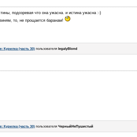
тины, подозревая что она ужасна. и истина ужасна :-)
 свиням, то, не прощается баранам!
e: Курилка (часть 30)
пользователя
legalyBlond
e: Курилка (часть 30)
пользователя
ЧерныйНеПушистый