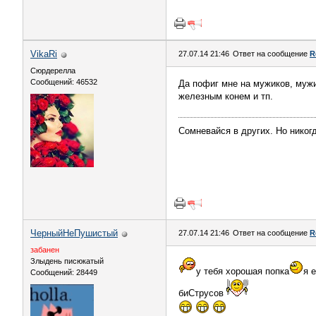
VikaRi
27.07.14 21:46
Ответ на сообщение
R
Сюрдерелла
Сообщений: 46532
Да пофиг мне на мужиков, мужик
железным конем и тп.
Сомневайся в других. Но никог
ЧерныйНеПушистый
27.07.14 21:46
Ответ на сообщение
R
забанен
Злыдень писюкатый
у тебя хорошая попка
я 
Сообщений: 28449
биСтрусов