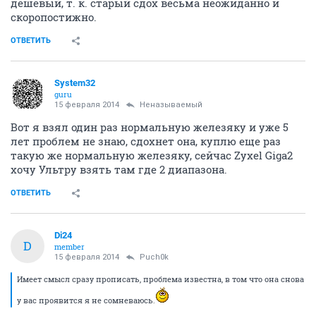
дешевый, т. к. старый сдох весьма неожиданно и
скоропостижно.
ОТВЕТИТЬ
System32
guru
15 февраля 2014
Неназываемый
Вот я взял один раз нормальную железяку и уже 5
лет проблем не знаю, сдохнет она, куплю еще раз
такую же нормальную железяку, сейчас Zyxel Giga2
хочу Ультру взять там где 2 диапазона.
ОТВЕТИТЬ
Di24
D
member
15 февраля 2014
Puch0k
Имеет смысл сразу прописать, проблема известна, в том что она снова
у вас проявится я не сомневаюсь.