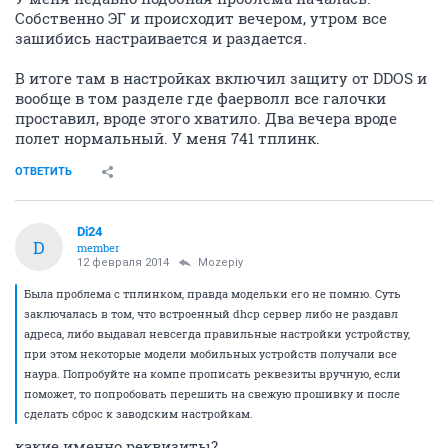
Собственно ЭГ и происходит вечером, утром все
зашибись настраивается и раздается.
В итоге там в настройках включил защиту от DDOS и
вообще в том разделе где фаерволл все галочки
проставил, вроде этого хватило. Два вечера вроде
полет нормальный. У меня 741 тплинк.
ОТВЕТИТЬ
Di24
D
member
12 февраля 2014
Mozepiy
Была проблема с тплинком, правда модельки его не помню. Суть
заключалась в том, что встроенный dhcp сервер либо не раздавл
адреса, либо выдавал невсегда правильные настройки устройству,
при этом некоторые модели мобильных устройств получали все
наура. Попробуйте на компе прописать реквезиты вручную, если
поможет, то попробовать перешить на свежую прошивку и после
сделать сброс к заводским настройкам.
какие именно реквизиты?