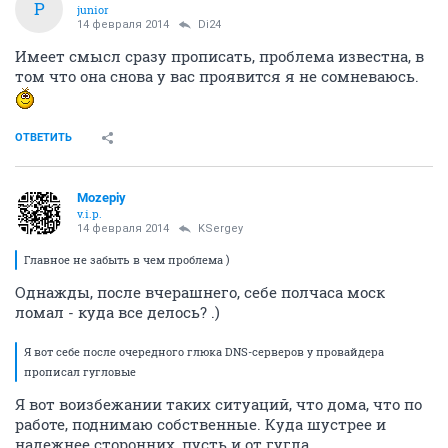
P
junior
14 февраля 2014
Di24
Имеет смысл сразу прописать, проблема известна, в
том что она снова у вас проявится я не сомневаюсь.
ОТВЕТИТЬ
Mozepiy
v.i.p.
14 февраля 2014
KSergey
Главное не забыть в чем проблема )
Однажды, после вчерашнего, себе полчаса моск
ломал - куда все делось? .)
Я вот себе после очередного глюка DNS-серверов у провайдера
прописал гугловые
Я вот воизбежании таких ситуаций, что дома, что по
работе, поднимаю собственные. Куда шустрее и
надежнее сторонних, пусть и от гугла.