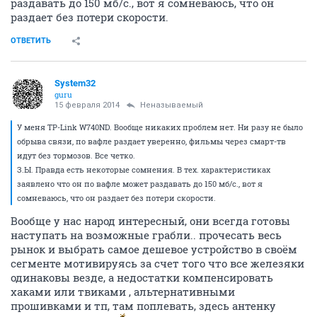
раздавать до 150 мб/с., вот я сомневаюсь, что он
раздает без потери скорости.
ОТВЕТИТЬ
System32
guru
15 февраля 2014
Неназываемый
У меня TP-Link W740ND. Вообще никаких проблем нет. Ни разу не было
обрыва связи, по вафле раздает уверенно, фильмы через смарт-тв
идут без тормозов. Все четко.
З.Ы. Правда есть некоторые сомнения. В тех. характеристиках
заявлено что он по вафле может раздавать до 150 мб/с., вот я
сомневаюсь, что он раздает без потери скорости.
Вообще у нас народ интересный, они всегда готовы
наступать на возможные грабли.. прочесать весь
рынок и выбрать самое дешевое устройство в своём
сегменте мотивируясь за счет того что все железяки
одинаковы везде, а недостатки компенсировать
хаками или твиками , альтернативными
прошивками и тп, там поплевать, здесь антенку