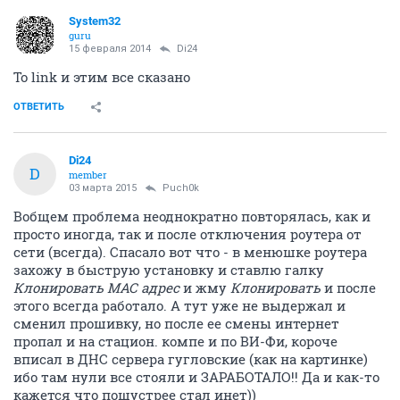
System32
guru
15 февраля 2014
Di24
To link и этим все сказано
ОТВЕТИТЬ
Di24
D
member
03 марта 2015
Puch0k
Вобщем проблема неоднократно повторялась, как и
просто иногда, так и после отключения роутера от
сети (всегда). Спасало вот что - в менюшке роутера
захожу в быструю установку и ставлю галку
Клонировать МАС адрес
и жму
Клонировать
и после
этого всегда работало. А тут уже не выдержал и
сменил прошивку, но после ее смены интернет
пропал и на стацион. компе и по ВИ-Фи, короче
вписал в ДНС сервера гугловские (как на картинке)
ибо там нули все стояли и ЗАРАБОТАЛО!! Да и как-то
кажется что пошустрее стал инет))