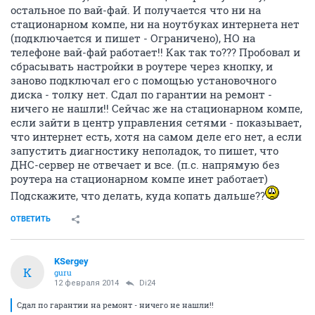
остальное по вай-фай. И получается что ни на
стационарном компе, ни на ноутбуках интернета нет
(подключается и пишет - Ограничено), НО на
телефоне вай-фай работает!! Как так то??? Пробовал и
сбрасывать настройки в роутере через кнопку, и
заново подключал его с помощью установочного
диска - толку нет. Сдал по гарантии на ремонт -
ничего не нашли!! Сейчас же на стационарном компе,
если зайти в центр управления сетями - показывает,
что интернет есть, хотя на самом деле его нет, а если
запустить диагностику неполадок, то пишет, что
ДНС-сервер не отвечает и все. (п.с. напрямую без
роутера на стационарном компе инет работает)
Подскажите, что делать, куда копать дальше??
ОТВЕТИТЬ
KSergey
K
guru
12 февраля 2014
Di24
Сдал по гарантии на ремонт - ничего не нашли!!