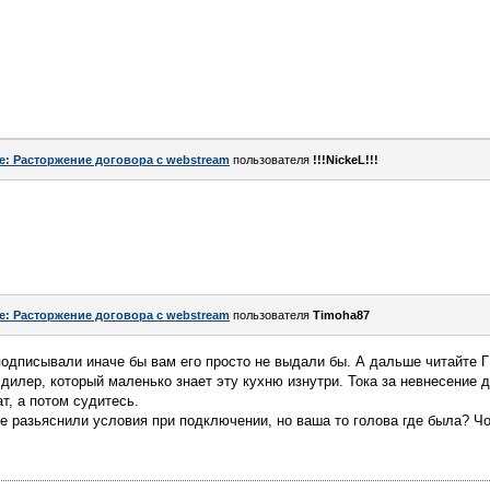
e: Расторжение договора с webstream
пользователя
!!!NickeL!!!
e: Расторжение договора с webstream
пользователя
Timoha87
одписывали иначе бы вам его просто не выдали бы. А дальше читайте Г
й дилер, который маленько знает эту кухню изнутри. Тока за невнесение
, а потом судитесь.
е разьяснили условия при подключении, но ваша то голова где была? Ч