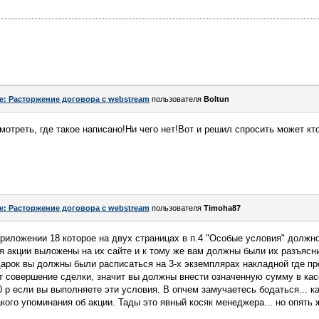
e: Расторжение договора с webstream
пользователя
Boltun
мотреть, где такое написано!Ни чего нет!Вот и решил спросить может кт
e: Расторжение договора с webstream
пользователя
Timoha87
приложении 18 которое на двух страницах в п.4 "Особые условия" должн
я акции выложены на их сайте и к тому же вам должны были их разъясн
арок вы должны были расписаться на 3-х экземплярах накладной где пр
т совершение сделки, значит вы должны внести означенную сумму в кас
 р если вы выполняете эти условия. В опчем замучаетесь бодаться... ка
акого упоминания об акции. Тады это явный косяк менеджера... но опять