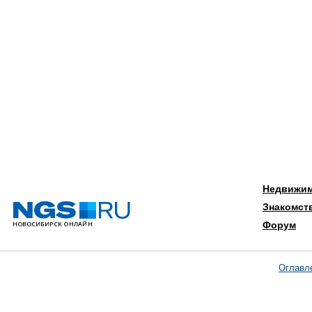
Недвижи
Знакомст
Форум
Оглавл