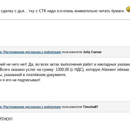
сделку с дья... тху с СТК надо о-о-очень внимательно читать бумаги.
e: Расторжение договора с webstream
пользователя
Juliy Caesar
 ней ни чего нет! Да, во всех актах выполнения работ и накладных указа
 Всего оказано услег на сумму: 1300,00 (с НДС), которую Абонент обяза
ы, указанной в платёжном документе.
и я его не подписывал!
e: Расторжение договора с webstream
пользователя
Timoha87
ТНО!!!