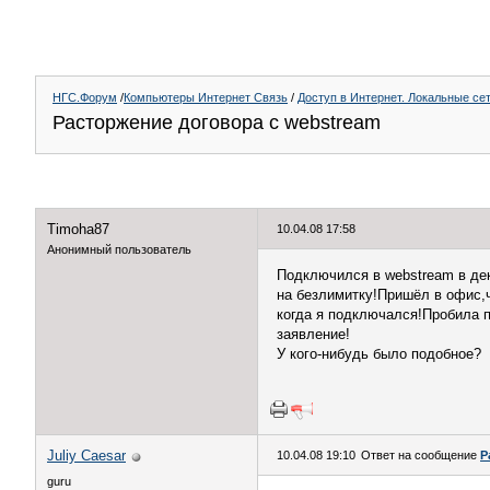
НГС.Форум
/
Компьютеры Интернет Связь
/
Доступ в Интернет. Локальные се
Расторжение договора с webstream
Timoha87
10.04.08 17:58
Анонимный пользователь
Подключился в webstream в дек
на безлимитку!Пришёл в офис,ч
когда я подключался!Пробила п
заявление!
У кого-нибудь было подобное?
Juliy Caesar
10.04.08 19:10
Ответ на сообщение
Р
guru