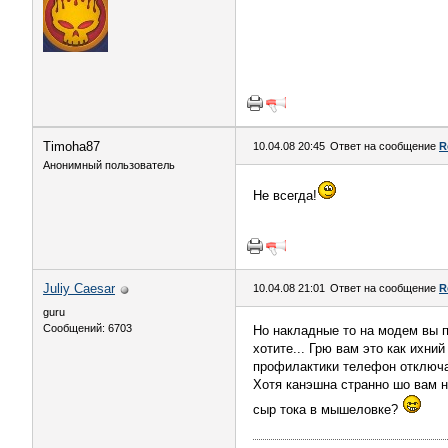
Timoha87
10.04.08 20:45
Ответ на сообщение
R
Анонимный пользователь
Не всегда!
Juliy Caesar
10.04.08 21:01
Ответ на сообщение
R
guru
Сообщений: 6703
Но накладные то на модем вы п
хотите... Грю вам это как ихни
профилактики телефон отключат
Хотя канэшна странно шо вам н
сыр тока в мышеловке?