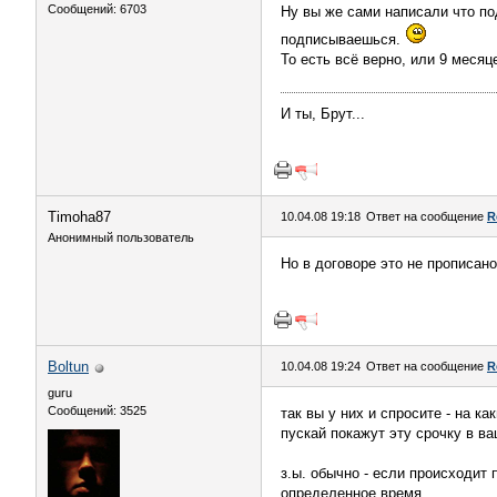
Сообщений: 6703
Ну вы же сами написали что по
подписываешься.
То есть всё верно, или 9 месяце
И ты, Брут...
Timoha87
10.04.08 19:18
Ответ на сообщение
R
Анонимный пользователь
Но в договоре это не прописано
Boltun
10.04.08 19:24
Ответ на сообщение
R
guru
Сообщений: 3525
так вы у них и спросите - на ка
пускай покажут эту срочку в в
з.ы. обычно - если происходит 
определенное время