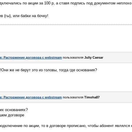
дключались по акции за 100 р, а ставя подпись под документом неплохо
в (гы), или бабки на бочку!
e: Расторжение договора с webstream
пользователя
Juliy Caesar
!Они же не берут это из головы, тогда где основания?
e: Расторжение договора с webstream
пользователя
Timoha87
ких основаниях?
ашем договоре
подключение по акции, то в договоре прописано, чтобы абонент являлся 