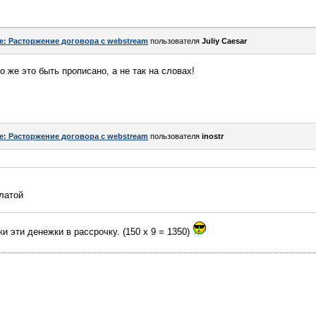
e: Расторжение договора с webstream
пользователя
Juliy Caesar
о же это быть прописано, а не так на словах!
e: Расторжение договора с webstream
пользователя
inostr
платой
ки эти денежки в рассрочку. (150 х 9 = 1350)