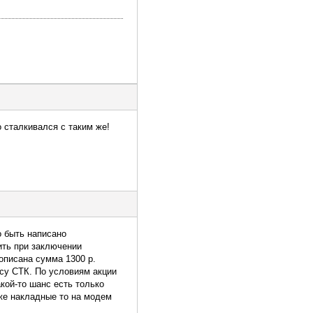
о сталкивался с таким же!
о быть написано
ить при заключении
описана сумма 1300 р.
су СТК. По условиям акции
кой-то шанс есть только
 же накладные то на модем