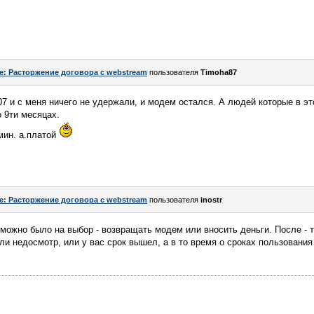
e: Расторжение договора с webstream
пользователя
Timoha87
07 и с меня ничего не удержали, и модем остался. А людей которые в э
о 9ти месяцах.
мин. а.платой
e: Расторжение договора с webstream
пользователя
inostr
ожно было на выбор - возвращать модем или вносить деньги. После - т
или недосмотр, или у вас срок вышел, а в то время о сроках пользования