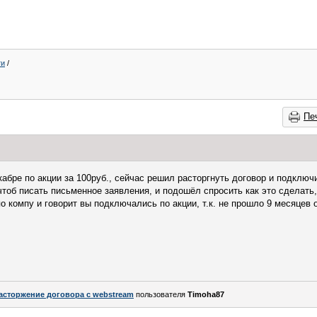
ти
/
Пе
абре по акции за 100руб., сейчас решил расторгнуть договор и подключ
тоб писать письменное заявления, и подошёл спросить как это сделать,
о компу и говорит вы подключались по акции, т.к. не прошло 9 месяцев 
асторжение договора с webstream
пользователя
Timoha87