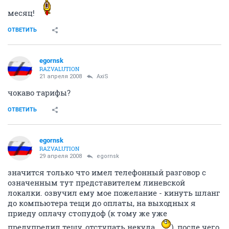
месяц!
ОТВЕТИТЬ
egornsk
RAZVALUTION
21 апреля 2008
AxiS
чокаво тарифы?
ОТВЕТИТЬ
egornsk
RAZVALUTION
29 апреля 2008
egornsk
значится только что имел телефонный разговор с
означенным тут представителем линевской
локалки. озвучил ему мое пожелание - кинуть шланг
до компьютера тещи до оплаты, на выходных я
приеду оплачу стопудоф (к тому же уже
предупредил тещу, отступать некуда
), после чего