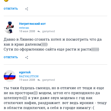
ОТВЕТИТЬ
Негритянский кот
veteran
18 мая 2008
ganymed
Давно в Линево сгонять хотел и посмотреть что да
как в краю далеком)))))
Сути по оформлению сайта еще расти и расти))))))
ОТВЕТИТЬ
egornsk
RAZVALUTION
19 мая 2008
ganymed
ты таки будешь смеяцо, но в отличие от тещи я еще
не на просторах))) модем, штоп его приподняло да
шлепнуло))) я уже даже звук модема с год как
отключил нафик, раздражает. вот ведь ирония - тещу
в области подключил, а себя в городе нимагу:-(