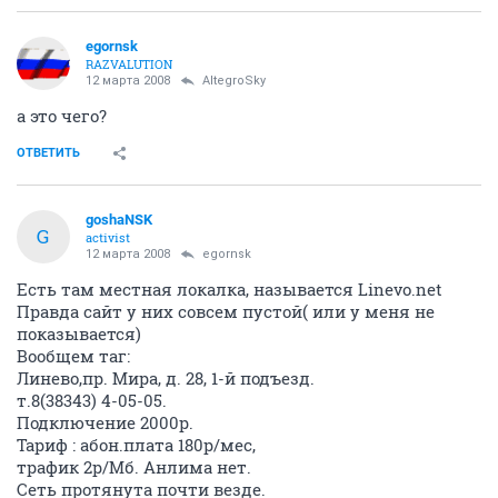
egornsk
RAZVALUTION
12 марта 2008
AltegroSky
а это чего?
ОТВЕТИТЬ
goshaNSK
G
activist
12 марта 2008
egornsk
Есть там местная локалка, называется Linevo.net
Правда сайт у них совсем пустой( или у меня не
показывается)
Вообщем таг:
Линево,пр. Мира, д. 28, 1-й подъезд.
т.8(38343) 4-05-05.
Подключение 2000р.
Тариф : абон.плата 180р/мес,
трафик 2р/Мб. Анлима нет.
Сеть протянута почти везде.