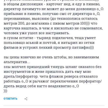
в общем диспозиция - карточег нед, я еду в линево,
директор пачимуто не может до меня дозвоницо о_О.
прибываю в линево, получаю смс от директора о_О,
перезваниваю, выясняю (до технополиса осталось
метров 200, до магазина с пивом метров 100))) что
карточка нашлась, в чем я нисколько не сомневался,
человек уже ушел все настраивать.
в сухом остатке - тырнед подключен, теща умеет
пользовацо аськой и почтой, я натырил из сетки
филмов и устроил лехкий просмотр патпифко)))
зы цены конечно не очень штобы, но занеимением
альтернатив...
ззы молчел пришедший тянудь шланг оказалсо без
инструментов и жене пришлось дать ему мою
дрель/перфоратор. чета флажок реверса отказалсо
работадь о_О и рычажог переключения перфоратор/
дрель ведед себя кагто неадекватно о_О
)))
ОТВЕТИТЬ