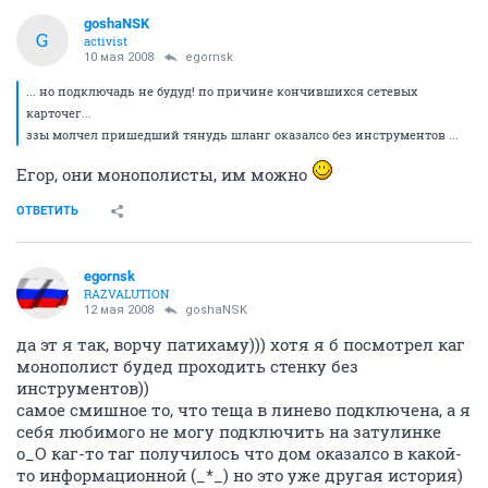
goshaNSK
G
activist
10 мая 2008
egornsk
... но подключадь не будуд! по причине кончившихся сетевых
карточег...
ззы молчел пришедший тянудь шланг оказалсо без инструментов ...
Егор, они монополисты, им можно
ОТВЕТИТЬ
egornsk
RAZVALUTION
12 мая 2008
goshaNSK
да эт я так, ворчу патихаму))) хотя я б посмотрел каг
монополист будед проходить стенку без
инструментов))
самое смишное то, что теща в линево подключена, а я
себя любимого не могу подключить на затулинке
о_О каг-то таг получилось что дом оказалсо в какой-
то информационной (_*_) но это уже другая история)