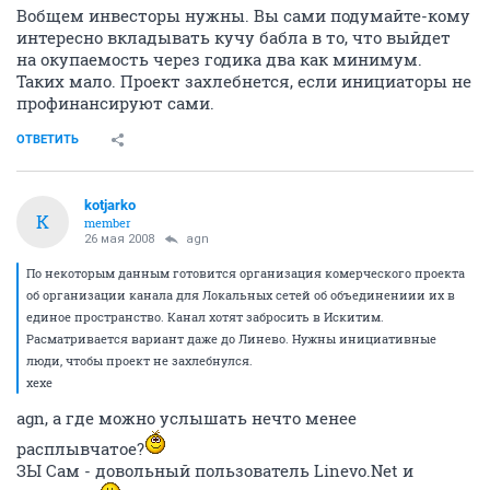
Вобщем инвесторы нужны. Вы сами подумайте-кому
интересно вкладывать кучу бабла в то, что выйдет
на окупаемость через годика два как минимум.
Таких мало. Проект захлебнется, если инициаторы не
профинансируют сами.
ОТВЕТИТЬ
kotjarko
K
member
26 мая 2008
agn
По некоторым данным готовится организация комерческого проекта
об организации канала для Локальных сетей об объединениии их в
единое пространство. Канал хотят забросить в Искитим.
Расматривается вариант даже до Линево. Нужны инициативные
люди, чтобы проект не захлебнулся.
хехе
agn, а где можно услышать нечто менее
расплывчатое?
ЗЫ Сам - довольный пользователь Linevo.Net и