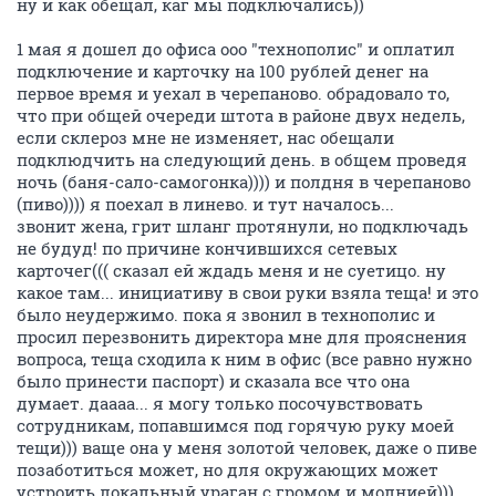
ну и как обещал, каг мы подключались))
1 мая я дошел до офиса ооо "технополис" и оплатил
подключение и карточку на 100 рублей денег на
первое время и уехал в черепаново. обрадовало то,
что при общей очереди штота в районе двух недель,
если склероз мне не изменяет, нас обещали
подклюдчить на следующий день. в общем проведя
ночь (баня-сало-самогонка)))) и полдня в черепаново
(пиво)))) я поехал в линево. и тут началось...
звонит жена, грит шланг протянули, но подключадь
не будуд! по причине кончившихся сетевых
карточег((( сказал ей ждадь меня и не суетицо. ну
какое там... инициативу в свои руки взяла теща! и это
было неудержимо. пока я звонил в технополис и
просил перезвонить директора мне для прояснения
вопроса, теща сходила к ним в офис (все равно нужно
было принести паспорт) и сказала все что она
думает. даааа... я могу только посочувствовать
сотрудникам, попавшимся под горячую руку моей
тещи))) ваще она у меня золотой человек, даже о пиве
позаботиться может, но для окружающих может
устроить локальный ураган с громом и молнией)))