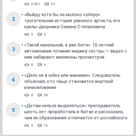
2 691
37
«Выйду хотя бы на молоко соберу»:
2
трогательная история уличного артиста, его
куклы-дворника Семена Степановича
0
6
«Такой маленький, а уже батя»: 10-летний
3
автомеханик починил машину сестры — видео с
ним набирают миллионы просмотров
0
9
«Дело не в юбке или макияже». Следователь
4
объяснил, кто чаще становится жертвой
изнасилования
0
58
«Детям нельзя выделяться»: преподаватель
5
шесть лет проработала в Китае и рассказала,
чем их образование отличается от российского
0
15