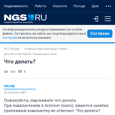
Недвижимость
Работа
Новости
Погода
Дом
На информационном ресурсе применяются cookie-
Согласен
файлы. Оставаясь на сайте, вы подтверждаете свое
согласие
на их использование.
НГС.Форум
Компьютеры Интернет Связь
Доступ в Интернет. Локальные сети
Что делать?
725
4
IntLady
Анонимный пользователь
29 октября 2007
Пожалуйста, подскажите что делать.
При подключении к Internet (nmts), пишется ошибка:
удаленный компьютер не отвечает. Что делать?