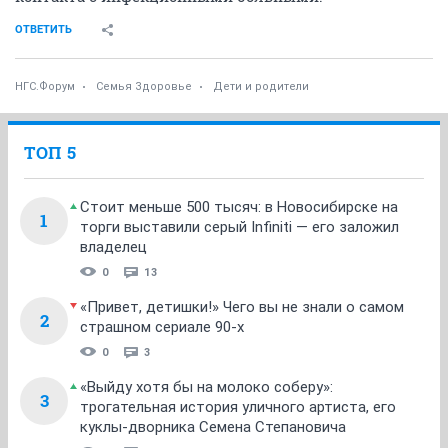
ОТВЕТИТЬ
НГС.Форум
Семья Здоровье
Дети и родители
ТОП 5
Стоит меньше 500 тысяч: в Новосибирске на
1
торги выставили серый Infiniti — его заложил
владелец
0
13
«Привет, детишки!» Чего вы не знали о самом
2
страшном сериале 90-х
0
3
«Выйду хотя бы на молоко соберу»:
3
трогательная история уличного артиста, его
куклы-дворника Семена Степановича