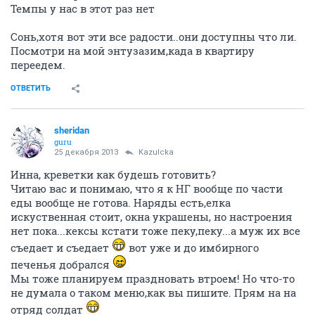
Темпы у нас в этот раз нет
Сонь,хотя вот эти все радости..они доступны что ли.
Посмотри на мой энтузазим,када в квартиру
переедем.
ОТВЕТИТЬ
sheridan
guru
25 декабря 2013
Kazulcka
Инна, креветки как будешь готовить?
Читаю вас и понимаю, что я к НГ вообще по части
еды вообще не готова. Наряды есть,елка
искуственная стоит, окна украшены, но настроения
нет пока...кексы кстати тоже пеку,пеку...а муж их все
съедает и съедает
вот уже и до имбирного
печенья добрался
Мы тоже планируем праздновать втроем! Но что-то
не думала о таком меню,как вы пишите. Прям на на
отряд солдат