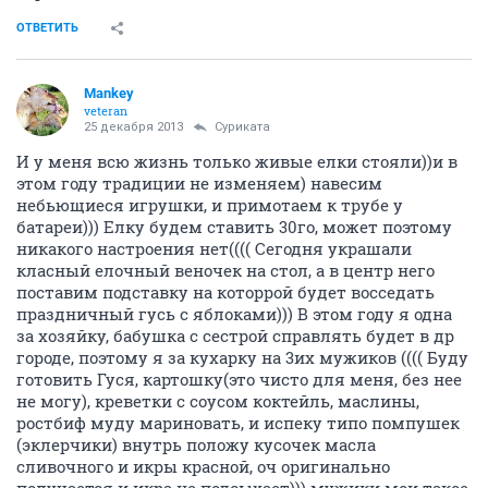
ОТВЕТИТЬ
Mankey
veteran
25 декабря 2013
Суриката
И у меня всю жизнь только живые елки стояли))и в
этом году традиции не изменяем) навесим
небьющиеся игрушки, и примотаем к трубе у
батареи))) Елку будем ставить 30го, может поэтому
никакого настроения нет(((( Сегодня украшали
класный елочный веночек на стол, а в центр него
поставим подставку на которрой будет восседать
праздничный гусь с яблоками))) В этом году я одна
за хозяйку, бабушка с сестрой справлять будет в др
городе, поэтому я за кухарку на 3их мужиков (((( Буду
готовить Гуся, картошку(это чисто для меня, без нее
не могу), креветки с соусом коктейль, маслины,
ростбиф муду мариновать, и испеку типо помпушек
(эклерчики) внутрь положу кусочек масла
сливочного и икры красной, оч оригинально