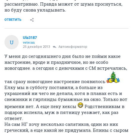
рассматриваю. Правда может от шума проснуться,
но буду снова укладывать.
ОТВЕТИТЬ
Ula3187
U
veteran
25 декабря 2013
Автоинформатор
У меня до сегодняшнего дня было не пойми какое
настроение, вроде и праздничное, но не особо
новогоднее. а сегодня с девочками с СМ встречались,
так сразу новогоднее настроение появилось
Елку мы в субботу поставили, а больше из
украшений ни чего не делала, хотя в планах есть и
снежинки и гирлянды бумажные на окно. Только вот
времени нет. А еще пеку кексы
Родственникам в
подарок испекла, муж в пятницу уезжает, как раз
отвезет.
На сам НГ хочу несколько салатиков, один из них
греческий, а еще какой не придумала. Блины с сыром