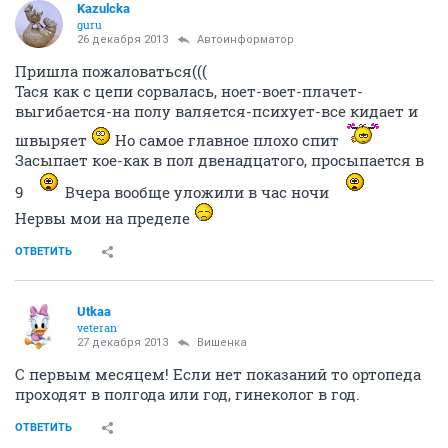
Kazulcka
guru
26 декабря 2013
Автоинформатор
Пришла пожаловаться(((
Тася как с цепи сорвалась, ноет-воет-плачет-
выгибается-на полу валяется-психует-все кидает и
швыряет
Но самое главное плохо спит
Засыпает кое-как в пол двенадцатого, просыпается в
9
Вчера вообще уложили в час ночи
Нервы мои на пределе
ОТВЕТИТЬ
Utkaa
veteran
27 декабря 2013
Вишенка
С первым месяцем! Если нет показаний то ортопеда
проходят в полгода или год, гинеколог в год.
ОТВЕТИТЬ