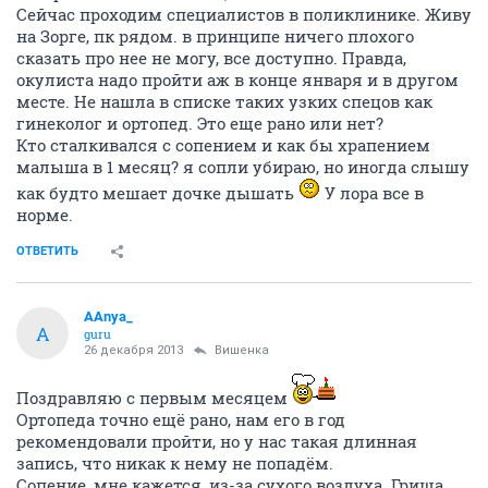
Сейчас проходим специалистов в поликлинике. Живу
на Зорге, пк рядом. в принципе ничего плохого
сказать про нее не могу, все доступно. Правда,
окулиста надо пройти аж в конце января и в другом
месте. Не нашла в списке таких узких спецов как
гинеколог и ортопед. Это еще рано или нет?
Кто сталкивался с сопением и как бы храпением
малыша в 1 месяц? я сопли убираю, но иногда слышу
как будто мешает дочке дышать
У лора все в
норме.
ОТВЕТИТЬ
AAnya_
A
guru
26 декабря 2013
Вишенка
Поздравляю с первым месяцем
Ортопеда точно ещё рано, нам его в год
рекомендовали пройти, но у нас такая длинная
запись, что никак к нему не попадём.
Сопение, мне кажется, из-за сухого воздуха. Гриша