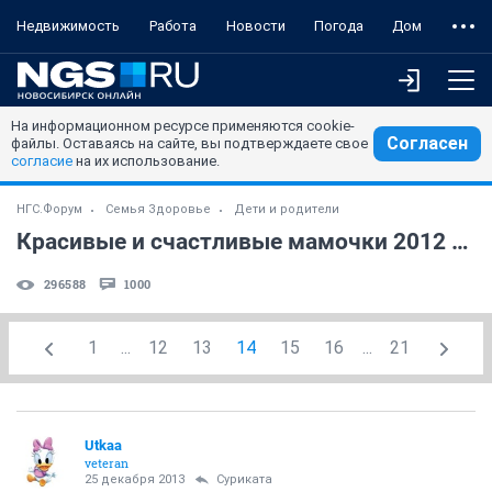
Недвижимость
Работа
Новости
Погода
Дом
На информационном ресурсе применяются cookie-
Согласен
файлы. Оставаясь на сайте, вы подтверждаете свое
согласие
на их использование.
НГС.Форум
Семья Здоровье
Дети и родители
Красивые и счастливые мамочки 2012 года (часть 24)
296588
1000
1
...
12
13
14
15
16
...
21
Utkaa
veteran
25 декабря 2013
Суриката