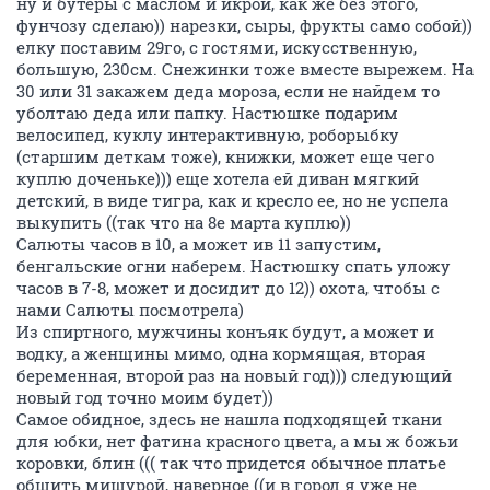
ну и бутеры с маслом и икрой, как же без этого,
фунчозу сделаю)) нарезки, сыры, фрукты само собой))
елку поставим 29го, с гостями, искусственную,
большую, 230см. Снежинки тоже вместе вырежем. На
30 или 31 закажем деда мороза, если не найдем то
уболтаю деда или папку. Настюшке подарим
велосипед, куклу интерактивную, роборыбку
(старшим деткам тоже), книжки, может еще чего
куплю доченьке))) еще хотела ей диван мягкий
детский, в виде тигра, как и кресло ее, но не успела
выкупить ((так что на 8е марта куплю))
Салюты часов в 10, а может ив 11 запустим,
бенгальские огни наберем. Настюшку спать уложу
часов в 7-8, может и досидит до 12)) охота, чтобы с
нами Салюты посмотрела)
Из спиртного, мужчины конъяк будут, а может и
водку, а женщины мимо, одна кормящая, вторая
беременная, второй раз на новый год))) следующий
новый год точно моим будет))
Самое обидное, здесь не нашла подходящей ткани
для юбки, нет фатина красного цвета, а мы ж божьи
коровки, блин ((( так что придется обычное платье
обшить мишурой, наверное ((и в город я уже не