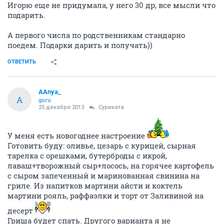
Игорю еще не придумала, у него 30 др, все мысли что
подарить.
А первого числа по родственникам стандарно
поедем. Подарки дарить и получать))
ОТВЕТИТЬ
AAnya_
A
guru
25 декабря 2013
Суриката
У меня есть новогоднее настроение
Готовить буду: оливье, цезарь с курицей, сырная
тарелка с орешками, бутерброды с икрой,
лаваш+творожный сыр+лосось, на горячее картофель
с сыром запеченный и маринованная свинина на
гриле. Из напитков мартини айсти и коктель
мартини рояль, раффаэлки и торт от Заливиной на
десерт
Гриша будет спать. Другого варианта я не