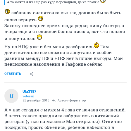
А то может я их еще раз куда переводиои, да не помню
забавная очепяточка вышла, должно было быть
слово вернуть
Захожу последнее время сюда редко, пишу быстро, а
вчера еще и с головной болью писала, вот что попало
и получилось
Ну по НПФ уже и без меня разобрались
Там
действительно все сложно и запутано, и особой
разницы между ПФ и НПФ нет в плане выгоды. Мои
пенсионные накопления в Газфонде сейчас.
ОТВЕТИТЬ
Ula3187
U
veteran
25 декабря 2013
Автоинформатор
А у нас сегодня с мужем 4 года от начала отношений.
В честь такого праздника забурились в китайский
ресторан (у нас на массиве Мао открылся). Отлично
посидели, просто объелись, ребенок набесился в