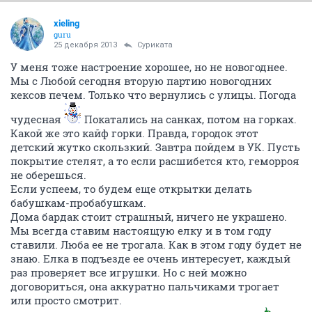
xieling
guru
25 декабря 2013
Суриката
У меня тоже настроение хорошее, но не новогоднее.
Мы с Любой сегодня вторую партию новогодних
кексов печем. Только что вернулись с улицы. Погода
чудесная
Покатались на санках, потом на горках.
Какой же это кайф горки. Правда, городок этот
детский жутко скользкий. Завтра пойдем в УК. Пусть
покрытие стелят, а то если расшибется кто, геморроя
не оберешься.
Если успеем, то будем еще открытки делать
бабушкам-пробабушкам.
Дома бардак стоит страшный, ничего не украшено.
Мы всегда ставим настоящую елку и в том году
ставили. Люба ее не трогала. Как в этом году будет не
знаю. Елка в подъезде ее очень интересует, каждый
раз проверяет все игрушки. Но с ней можно
договориться, она аккуратно пальчиками трогает
или просто смотрит.