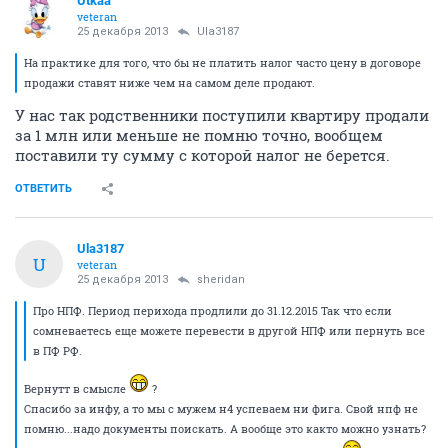
Utkaa
veteran
25 декабря 2013
Ula3187
На практике для того, что бы не платить налог часто цену в договоре
продажи ставят ниже чем на самом деле продают.
У нас так родственники поступили квартиру продали
за 1 млн или меньше не помню точно, вообщем
поставили ту сумму с которой налог не берется.
ОТВЕТИТЬ
Ula3187
U
veteran
25 декабря 2013
sheridan
Про НПФ. Период перихода продлили до 31.12.2015 Так что если
сомневаетесь еще можете перевести в другой НПФ или пернуть все
в ПФ РФ.
Вернутт в смысле
?
Спасибо за инфу, а то мы с мужем н4 успеваем ни фига. Свой нпф не
помню...надо документы поискать. А вообще это както можно узнать?