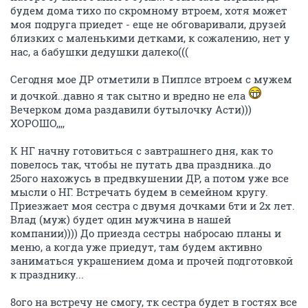
будем дома тихо по скромному втроем, хотя может
моя подруга приедет - еще не обговаривали, друзей
близких с маленькими детками, к сожалению, нет у
нас, а бабушки дедушки далеко(((
Сегодня мое ДР отметили в Пиплсе втроем с мужем
и дочкой..давно я так сытно и вредно не ела
Вечерком дома раздавили бутылочку Асти)))
ХОРОШО,,,,
К НГ начну готовиться с завтрашнего дня, как то
повелось так, чтобы не путать два праздника..до
25ого нахожусь в предвкушении ДР, а потом уже все
мысли о НГ. Встречать будем в семейном кругу.
Приезжает моя сестра с двумя дочками 6ти и 2х лет.
Влад (муж) будет один мужчина в нашей
компании)))) До приезда сестры набросаю планы и
меню, а когда уже приедут, там будем активно
заниматься украшением дома и прочей подготовкой
к празднику...
8ого на встречу не смогу, тк сестра будет в гостях все