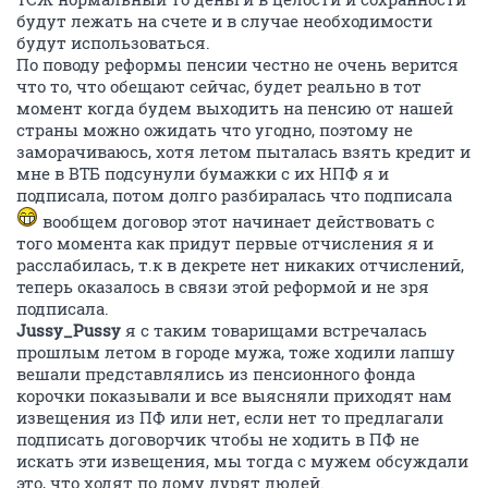
будут лежать на счете и в случае необходимости
будут использоваться.
По поводу реформы пенсии честно не очень верится
что то, что обещают сейчас, будет реально в тот
момент когда будем выходить на пенсию от нашей
страны можно ожидать что угодно, поэтому не
заморачиваюсь, хотя летом пыталась взять кредит и
мне в ВТБ подсунули бумажки с их НПФ я и
подписала, потом долго разбиралась что подписала
вообщем договор этот начинает действовать с
того момента как придут первые отчисления я и
расслабилась, т.к в декрете нет никаких отчислений,
теперь оказалось в связи этой реформой и не зря
подписала.
Jussy_Pussy
я с таким товарищами встречалась
прошлым летом в городе мужа, тоже ходили лапшу
вешали представлялись из пенсионного фонда
корочки показывали и все выясняли приходят нам
извещения из ПФ или нет, если нет то предлагали
подписать договорчик чтобы не ходить в ПФ не
искать эти извещения, мы тогда с мужем обсуждали
это, что ходят по дому дурят людей.