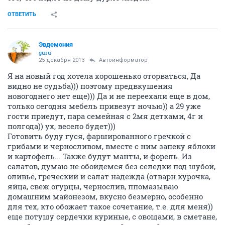
ОТВЕТИТЬ
Эвдемония
guru
25 декабря 2013
Автоинформатор
Я на новый год хотела хорошенько оторваться, Да
видно не судьба))) поэтому предвкушения
новогоднего нет еще))) Да и не переехали еще в дом,
только сегодня мебель привезут ночью)) а 29 уже
гости приедут, пара семейная с 2мя детками, 4г и
полгода)) ух, весело будет)))
Готовить буду гуся, фаршированного гречкой с
грибами и черносливом, вместе с ним запеку яблоки
и картофель... Также будут манты, и форель. Из
салатов, думаю не обойдемся без селедки под шубой,
оливье, греческий и салат надежда (отварн.курочка,
яйца, свеж.огурцы, чернослив, ппомазываю
домашним майонезом, вкусно безмерно, особенно
для тех, кто обожает такое сочетание, т.е. для меня))
еще потушу сердечки куриные, с овощами, в сметане,