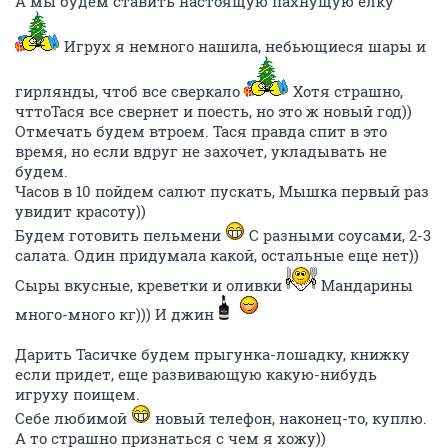
А мы будем ставить настоящую пахнущую елку
Игрух я немного нашила, небьющиеся шары и
гирлянды, чтоб все сверкало
Хотя страшно,
чттоТася все свернет и поесть, но это ж новый год))
Отмечать будем втроем. Тася правда спит в это
время, но если вдруг не захочет, укладывать не
будем.
Часов в 10 пойдем салют пускать, Мышка первый раз
увидит красоту))
Будем готовить пельмени
С разными соусами, 2-3
салата. Один придумала какой, остальные еще нет))
Сыры вкусные, креветки и оливки
Мандарины
много-много кг))) И джин
Дарить Тасичке будем прыгунка-лошадку, книжку
если придет, еще развивающую какую-нибудь
игруху поищем.
Себе любимой
новый телефон, наконец-то, куплю.
А то страшно признаться с чем я хожу))