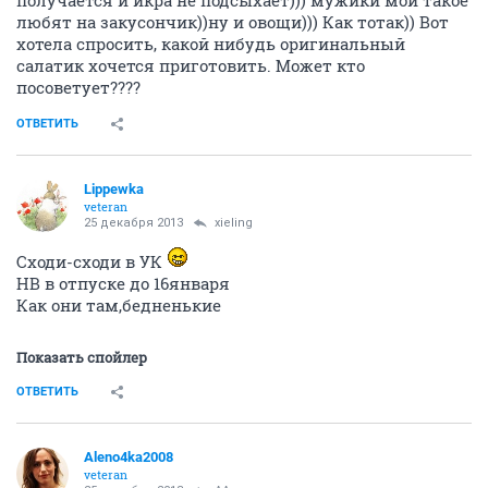
получается и икра не подсыхает))) мужики мои такое
любят на закусончик))ну и овощи))) Как тотак)) Вот
хотела спросить, какой нибудь оригинальный
салатик хочется приготовить. Может кто
посоветует????
ОТВЕТИТЬ
Lippewka
veteran
25 декабря 2013
xieling
Сходи-сходи в УК
НВ в отпуске до 16января
Как они там,бедненькие
Показать спойлер
ОТВЕТИТЬ
Aleno4ka2008
veteran