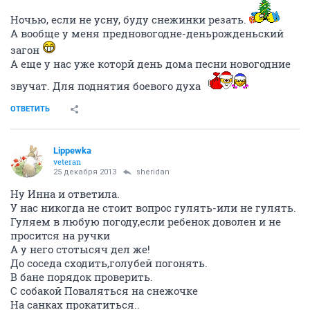
Ночью, если не усну, буду снежинки резать.
А вообще у меня предновогодне-деньрожденьский
загон
А еще у нас уже которй день дома песни новогодние
звучат. Для поднятия боевого духа
ОТВЕТИТЬ
Lippewka
veteran
25 декабря 2013
sheridan
Ну Инна и ответила.
У нас никогда не стоит вопрос гулять-или не гулять.
Гуляем в любую погоду,если ребенок доволен и не
просится на ручки
А у него стотысяч дел же!
До соседа сходить,голубей погонять.
В бане порядок проверить.
С собакой Поваляться на снежочке
На санках прокатиться..