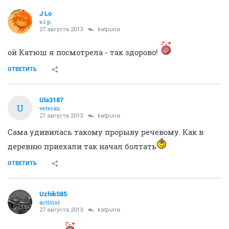
J Lo
v.i.p.
27 августа 2013
katpuna
ой Катюш я посмотрела - так здорово!
ОТВЕТИТЬ
Ula3187
U
veteran
27 августа 2013
katpuna
Сама удивилась такому прорыву речевому. Как в
деревню приехали так начал болтать
ОТВЕТИТЬ
Uzhik585
activist
27 августа 2013
katpuna