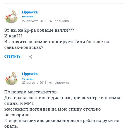
Lippewka
veteran
27 августа 2013
Kazulcka
Эт вы на 2р-ра больше взяли???
И как???
Вы ходиться зимой планируете?или больше на
санках-колясках?
ОТВЕТИТЬ
Lippewka
veteran
27 августа 2013
Lippewka
По поводу массажистов-
Два врача сошлись в диагнозе,при осмотре и снимке
спины и МРТ.
массажист,поглядев на мою спину столько
наговорила....
И еще настойчиво реккомендовала ребза на руки не
брать.