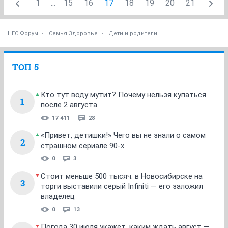
1
...
15
16
17
18
19
20
21
НГС.Форум
Семья Здоровье
Дети и родители
ТОП 5
Кто тут воду мутит? Почему нельзя купаться
1
после 2 августа
17 411
28
«Привет, детишки!» Чего вы не знали о самом
2
страшном сериале 90-х
0
3
Стоит меньше 500 тысяч: в Новосибирске на
3
торги выставили серый Infiniti — его заложил
владелец
0
13
Погода 30 июля укажет, каким ждать август —