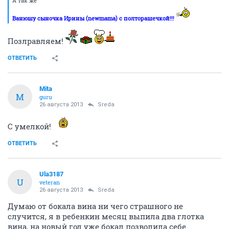
А так же
Ванюшу сыночка Ирины (newmama) с полторашечкой!!!
Позлравляем!
ОТВЕТИТЬ
Mita
M
guru
26 августа 2013
Sreda
С умелкой!
ОТВЕТИТЬ
Ula3187
U
veteran
26 августа 2013
Sreda
Думаю от бокала вина ни чего страшного не
случится, я в ребенкин месяц выпила два глотка
вина, на новый год уже бокал позволила себе.