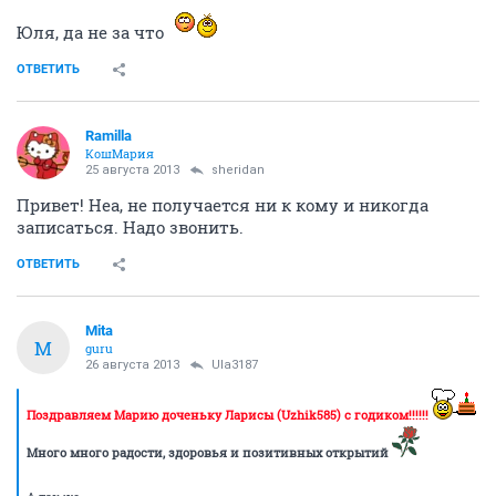
Юля, да не за что
ОТВЕТИТЬ
Ramilla
КошМария
25 августа 2013
sheridan
Привет! Неа, не получается ни к кому и никогда
записаться. Надо звонить.
ОТВЕТИТЬ
Mita
M
guru
26 августа 2013
Ula3187
Поздравляем Марию доченьку Ларисы (Uzhik585) с годиком!!!!!!
Много много радости, здоровья и позитивных открытий