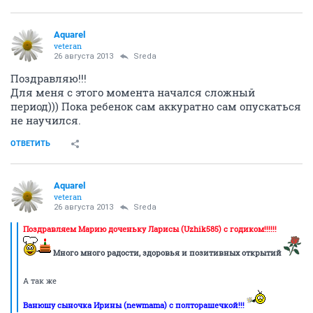
Аquаrеl
veteran
26 августа 2013
Sreda
Поздравляю!!!
Для меня с этого момента начался сложный
период))) Пока ребенок сам аккуратно сам опускаться
не научился.
ОТВЕТИТЬ
Аquаrеl
veteran
26 августа 2013
Sreda
Поздравляем Марию доченьку Ларисы (Uzhik585) с годиком!!!!!!
Много много радости, здоровья и позитивных открытий
А так же
Ванюшу сыночка Ирины (newmama) с полторашечкой!!!