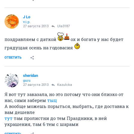
J Lo
v.i.p.
27 августа 2013
Ula3187
поздравляем с даткой
ох и богата у нас будет
грядущая осень на годовасия
ОТВЕТИТЬ
sheridan
guru
27 августа 2013
Kazulcka
Я вот тут заказала, но это потому что они близко от
нас, сами заберем
тыц
А вообще можешь порыться, выбрать,, где доставка к
вам дешевле
тут
там пролистни до тем Праздники, в ней
украшения, там 6 тем с шарами