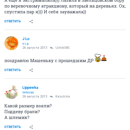
А еще я экстрималила))) Лазила в Заельцовском бору
по веревочному атракциону, который на деревьях. Ох,
спустила пар я))) И себя зауважала))
ОТВЕТИТЬ
J Lo
v.i.p.
26 августа 2013
Uzhik585
поздравлю Машеньку с прошедшим ДР
ОТВЕТИТЬ
Lippewka
veteran
26 августа 2013
Kazulcka
Какой размер взяли?
Поддеву брали?
А шлемик?
ОТВЕТИТЬ