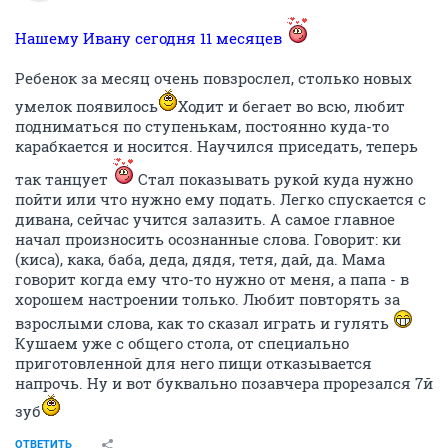
Нашему Ивану сегодня 11 месяцев
Ребенок за месяц очень повзрослел, столько новых
умелок появилось
Ходит и бегает во всю, любит
подниматься по ступенькам, постоянно куда-то
карабкается и носится. Научился приседать, теперь
так танцует
Стал показывать рукой куда нужно
пойти или что нужно ему подать. Легко спускается с
дивана, сейчас учится залазить. А самое главное
начал произносить осознанные слова. Говорит: ки
(киса), кака, баба, деда, дядя, тетя, дай, да. Мама
говорит когда ему что-то нужно от меня, а папа - в
хорошем настроении только. Любит повторять за
взрослыми слова, как то сказал играть и гулять
Кушаем уже с общего стола, от специально
приготовленной для него пищи отказывается
напрочь. Ну и вот буквально позавчера прорезался 7й
зуб
ОТВЕТИТЬ