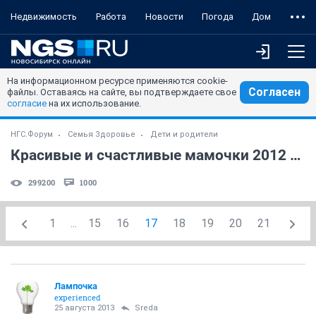
Недвижимость
Работа
Новости
Погода
Дом
На информационном ресурсе применяются cookie-
Согласен
файлы. Оставаясь на сайте, вы подтверждаете свое
согласие
на их использование.
НГС.Форум
Семья Здоровье
Дети и родители
Красивые и счастливые мамочки 2012 года (часть 17)
299200
1000
1
...
15
16
17
18
19
20
21
Лампочка
experienced
25 августа 2013
Sreda