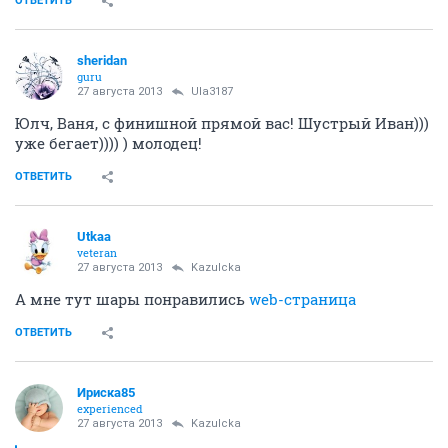
ОТВЕТИТЬ
sheridan
guru
27 августа 2013
Ula3187
Юлч, Ваня, с финишной прямой вас! Шустрый Иван)))
уже бегает)))) ) молодец!
ОТВЕТИТЬ
Utkaa
veteran
27 августа 2013
Kazulcka
А мне тут шары понравились
web-страница
ОТВЕТИТЬ
Ириска85
experienced
27 августа 2013
Kazulcka