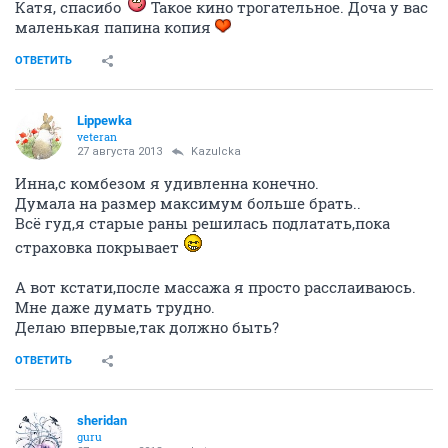
Катя, спасибо
Такое кино трогательное. Доча у вас
маленькая папина копия
ОТВЕТИТЬ
Lippewka
veteran
27 августа 2013
Kazulcka
Инна,с комбезом я удивленна конечно.
Думала на размер максимум больше брать..
Всё гуд,я старые раны решилась подлатать,пока
страховка покрывает
А вот кстати,после массажа я просто расслаиваюсь.
Мне даже думать трудно.
Делаю впервые,так должно быть?
ОТВЕТИТЬ
sheridan
guru