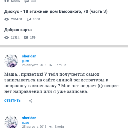
60015
331
Дискус - 18 этажный дом Высоцкого, 70 (часть 3)
206408
1000
Добрая карта
11314
159
sheridan
guru
25 августа 2013
Ramilla
Маша, , приветик! У тебя получается самоц
записываться на сайте единой регистратуры к
неврологу в синеглазку ? Мне чет не дает (((говорит
нет направления или я уже записана.
ОТВЕТИТЬ
sheridan
guru
25 августа 2013
Sreda