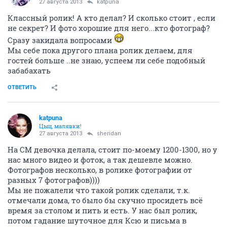
27 августа 2013
katpuna
Классный ролик! А кто делал? И сколько стоит , если
не секрет? И фото хорошие для него...кто фотограф?
Сразу закидала вопросами
Мы себе пока другого плана ролик делаем, для
гостей больше ..не знаю, успеем ли себе подобный
забабахать
ОТВЕТИТЬ
katpuna
Цыц, малявки!
27 августа 2013
sheridan
На СМ девочка делала, стоит по-моему 1200-1300, но у
нас много видео и фоток, а так дешевле можно.
Фотографов несколько, в ролике фотографии от
разных 7 фотографов))))
Мы не пожалели что такой ролик сделали, т.к.
отмечали дома, то было бы скучно просидеть всё
время за столом и пить и есть. У нас был ролик,
потом гадание шуточное для Ксю и письма в