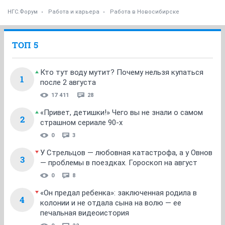
НГС.Форум
Работа и карьера
Работа в Новосибирске
ТОП 5
Кто тут воду мутит? Почему нельзя купаться
1
после 2 августа
17 411
28
«Привет, детишки!» Чего вы не знали о самом
2
страшном сериале 90-х
0
3
У Стрельцов — любовная катастрофа, а у Овнов
3
— проблемы в поездках. Гороскоп на август
0
8
«Он предал ребенка»: заключенная родила в
4
колонии и не отдала сына на волю — ее
печальная видеоистория