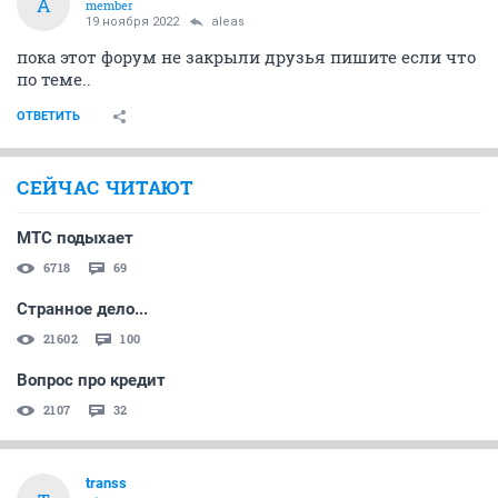
A
member
19 ноября 2022
aleas
пока этот форум не закрыли друзья пишите если что
по теме..
ОТВЕТИТЬ
СЕЙЧАС ЧИТАЮТ
МТС подыхает
6718
69
Cтранное дело...
21602
100
Вопрос про кредит
2107
32
transs