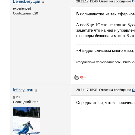
ВечноБегущий
28.11.17 12:46
Ответ на сообщение
С
experienced
Сообщений: 620
В большинстве из тех сфер кот
А вообще 1С это не только бухи
заметите что на ней и управлен
от сферы бизнеса и может быть
«Я видел слишком много мира,
Исправлено пользователем ВечноБегу
Infinity_nsu
29.11.17 15:31
Ответ на сообщение
С
guru
Сообщений: 5671
Определиться, что из перечисл