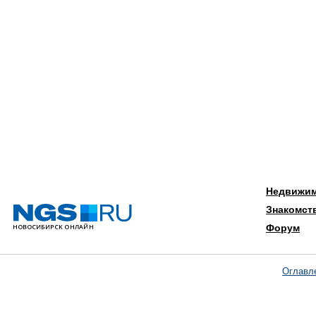
Недвижи
Знакомст
Форум
Оглавл