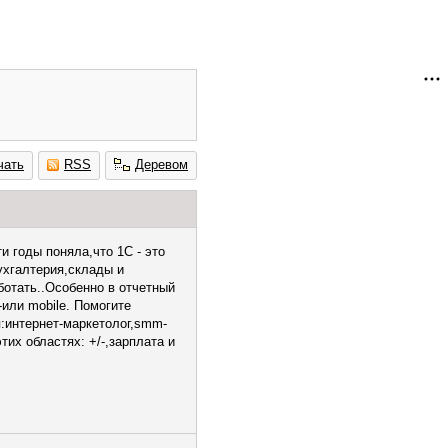
чать
RSS
Деревом
 годы поняла,что 1С - это
бухгалтерия,склады и
ботать..Особенно в отчетный
или mobile. Помогите
:интернет-маркетолог,smm-
тих областях: +/-,зарплата и