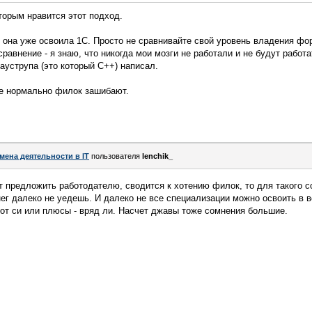
оторым нравится этот подход.
 она уже освоила 1С. Просто не сравнивайте свой уровень владения фо
равнение - я знаю, что никогда мои мозги не работали и не будут работат
ауструпа (это который С++) написал.
де нормально филок зашибают.
мена деятельности в IT
пользователя
lenchik_
т предложить работодателю, сводится к хотению филок, то для такого с
ег далеко не уедешь. И далеко не все специализации можно освоить в в
от си или плюсы - вряд ли. Насчет джавы тоже сомнения большие.