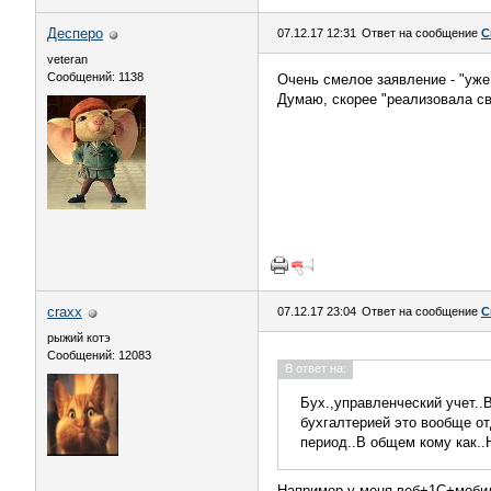
Десперо
07.12.17 12:31
Ответ на сообщение
С
veteran
Сообщений: 1138
Очень смелое заявление - "уже 
Думаю, скорее "реализовала св
craxx
07.12.17 23:04
Ответ на сообщение
С
рыжий котэ
Сообщений: 12083
В ответ на:
Бух.,управленческий учет..В
бухгалтерией это вообще от
период..В общем кому как..
Например у меня веб+1С+мобил