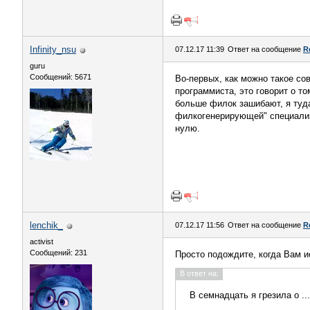
Infinity_nsu
07.12.17 11:39
Ответ на сообщение
R
guru
Сообщений: 5671
Во-первых, как можно такое сов
программиста, это говорит о то
больше филок зашибают, я туда
филкогенерирующей" специализ
нулю.
lenchik_
07.12.17 11:56
Ответ на сообщение
R
activist
Сообщений: 231
Просто подождите, когда Вам ис
В ответ на:
В семнадцать я грезила о .