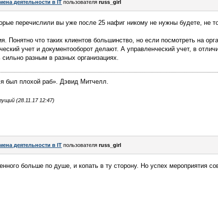
мена деятельности в IT
пользователя
russ_girl
орые перечислили вы уже после 25 нафиг никому не нужны будете, не то
я. Понятно что таких клиентов большинство, но если посмотреть на орг
ческий учет и документооборот делают. А управленческий учет, в отличи
 сильно разным в разных организациях.
 я был плохой раб». Дэвид Митчелл.
щий (28.11.17 12:47)
мена деятельности в IT
пользователя
russ_girl
енного больше по душе, и копать в ту сторону. Но успех мероприятия со