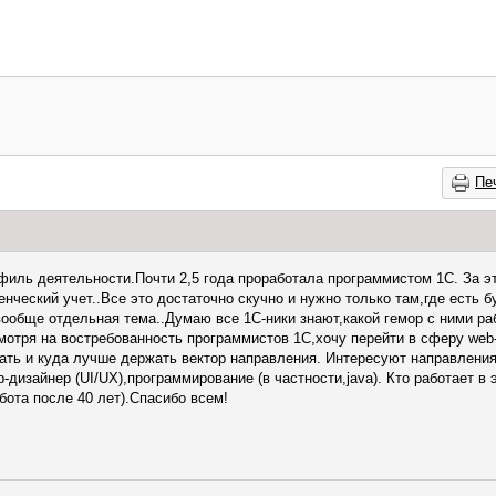
Пе
иль деятельности.Почти 2,5 года проработала программистом 1С. За эти
нческий учет..Все это достаточно скучно и нужно только там,где есть 
 вообще отдельная тема..Думаю все 1С-ники знают,какой гемор с ними ра
мотря на востребованность программистов 1С,хочу перейти в сферу web-
ать и куда лучше держать вектор направления. Интересуют направления
дизайнер (UI/UX),программирование (в частности,java). Кто работает в э
бота после 40 лет).Спасибо всем!