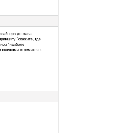
изайнера до жава-
принципу "скажите, где
нной "наиболе
 скачками стремится к