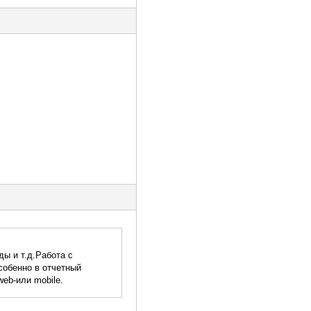
ды и т.д.Работа с
собенно в отчетный
eb-или mobile.