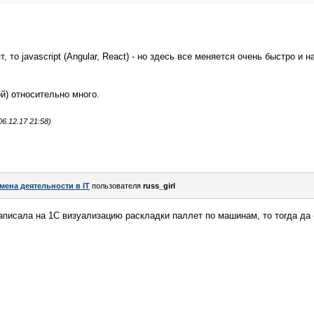
, то javascript (Angular, React) - но здесь все меняется очень быстро и н
й) относительно много.
6.12.17 21:58)
мена деятельности в IT
пользователя
russ_girl
написала на 1С визуализацию раскладки паллет по машинам, то тогда да