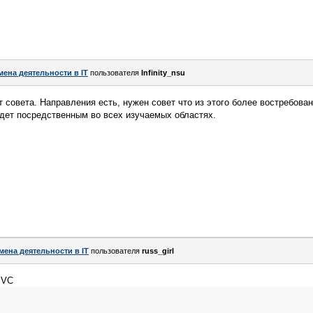
мена деятельности в IT
пользователя
Infinity_nsu
т совета. Направления есть, нужен совет что из этого более востребова
удет посредственным во всех изучаемых областях.
мена деятельности в IT
пользователя
russ_girl
MVC