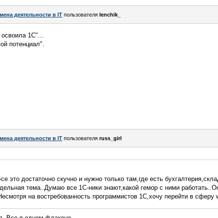
мена деятельности в IT
пользователя
lenchik_
освоила 1С"...
ой потенциал".
мена деятельности в IT
пользователя
russ_girl
се это достаточно скучно и нужно только там,где есть бухгалтерия,скла
дельная тема..Думаю все 1С-ники знают,какой гемор с ними работать..О
Несмотря на востребованность программистов 1С,хочу перейти в сферу w
. Все в одном флаконе.