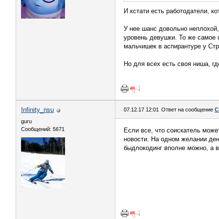
И кстати есть работодатели, к
У нее шанс довольно неплохой,
уровень девушки. То же самое с
мальчишек в аспирантуре у Стр
Но для всех есть своя ниша, г
Infinity_nsu
07.12.17 12:01
Ответ на сообщение
С
guru
Сообщений: 5671
Если все, что соискатель може
новости. На одном желании ден
быдлокодинг вполне можно, а в