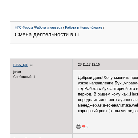
НГС.Форум
/
Работа и карьера
/
Работа в Новосибирске
/
Смена деятельности в IT
russ_girl
28.11.17 12:15
junior
Сообщений: 1
Добрый день!Хочу сменить проф
узкое направление.Бух.,управле
т.д.Работа с бухгалтерией это
период..В общем кому как..Нес
определиться с чего лучше нач
менеджер,бизнес-аналитика,web-
карьерный рост (в том числе,ра