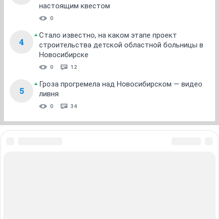
ну если отвлечься, то можно попробовать риелтором
или страховым агентом, там всех берут
ОТВЕТИТЬ
ValentinaaV
V
junior
26 ноября 2021
Рыжинка
Советую посмотреть
вакансии в рбк
У них сейчас
есть свободные должности с высокой зарплатой и
официальным трудоустройством. Кстати офис очень
комфортный, а иногда вообще можно работать из
дома.
ОТВЕТИТЬ
valyasish
V
junior
17 февраля 2026 в 14:11
Рыжинка
сама нашла работу на gderabota.ru/вакансии/
новосибирск. вставала на биржу не помогло