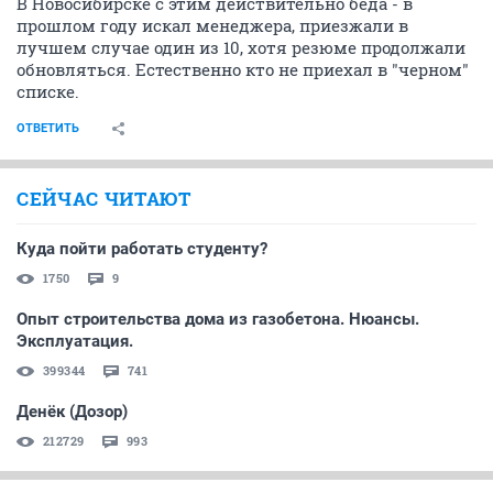
07 февраля 2015
Рыжинка
Советы подходятдля г.Новосибирска. Что делать
жителям небольших городов, где работы совсем нет.
Даже уборщицей.
ОТВЕТИТЬ
Alippa
no status
08 февраля 2015
kissmysmile
переезжать в те места где есть работа по твоей
специальности
ОТВЕТИТЬ
Мариман
guru
05 марта 2015
Alippa
8. Помните, что поиск работы - это работа