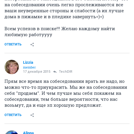
искать другие места работы, на случай, если
работодатель так мне и не ответит.
ОТВЕТИТЬ
Alippa
no status
08 августа 2015
Рыжинка
как это было 150 лет назад)))
люди смотрите внимательно кто вас нанимает ибо
добрый и смелый мировой судья Фет уже увы
умер(((
Показать спойлер
ОТВЕТИТЬ
Lili90
L
junior
10 ноября 2015
Рыжинка