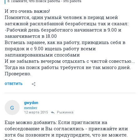
8. Помните, что поиск работы - это работа и если
халявить и просто проедать резервы в ожидании, что
работа хорошего спеца и на печке найдет есть шанс
загреметь в застойную безработицу и тогда самое
примитивное интервью у Светы Ивановой с тремя
курсами Педа за спиной будет вызывать ужас и
желание спрятаться под одеялом
ЗЫ:
мои компиляции на заданную тему
ОТВЕТИТЬ
Мыслитель
veteran
07 февраля 2015
Рыжинка
9. Не писать на форуме от 20 000 до 70 000 сообщений,
а прокачивать свои скилзы, связанные с работой.
ОТВЕТИТЬ
kissmysmile
activist