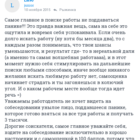
Kosm0navt
K
junior
11 июня 2015
Рыжинка
Желательно в резюме указывать опыт работы
аналогичный той должности, на которую Вы
претендуете. Не нужно сваливать в кучу все, чем Вы
когда-либо занимались.
Так, например, мне приходило резюме на бухгалтера,
в котором указывался с опыт работы тамадой и
возможность делать шугаринг. Это, правда, ни к
чему ))
ОТВЕТИТЬ
Vadik1986
junior
02 августа 2015
Kosm0navt
Я когда искал работу, постоянно был на связи - имел
под рукой интернет, чтобы обновлять вакансии по
мере возможности. Ездил на собеседования один-два
раза в день точно, бывало и больше. И никогда не
ждал ответа от работодателя, все равно продолжал