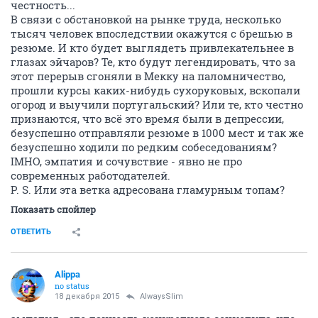
ваши неуверенные стороны и слабости (а их лучше
дома в пижамке и в пледике завернуть=)=)
Всем успехов в поиске!!! Желаю каждому найти
любимую работуууу
ОТВЕТИТЬ
Lizzia
member
17 декабря 2015
TechDIR
Прям все время на собеседовании врать не надо, но
можно что-то приукрасить. Мы же на собеседовании
себя "продаем". И чем лучше мы себя покажем на
собеседовании, тем больше вероятности, что нас
возьмут, да и еще зп хорошую предложат.
ОТВЕТИТЬ
Alippa
no status
17 декабря 2015
Lizzia