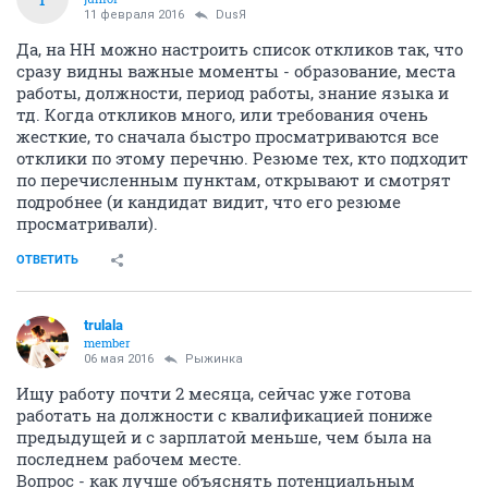
Использую в основном Зарплата.ру и hh, толку пока
ноль.
С КА так же не получается, возможно "слова
заветные" нужно знать, самой предложить чего?
ОТВЕТИТЬ
Vanchezz
V
experienced
08 февраля 2016
DusЯ
Смотрите ещё яндекс-работу. Он как обычно
собирает отовсюду, те же зарплата.ру и hh там будут
обязательно, плюс ещё несколько сайтов.
И не всегда всё везде повторяется.
У меня другой вопрос - в чём смысл размещать
вакансию и не просматривать отклики?
Убирать её в архив, открывать заново и опять не
просматривать..
Или на hh есть возможность как-то поверхностно
отсмотреть отклик, без уведомления о прочтении?