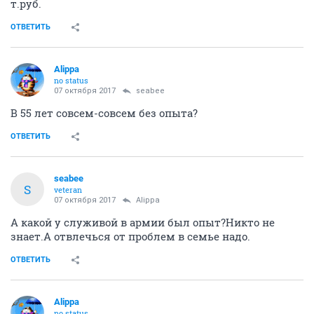
в зарплате, так, чтобы это не выглядело "криком
отчаяния" и в тоже время, чтобы они не подумали,
что я от них уйду если возникнет место получше? %)
ОТВЕТИТЬ
Alippa
no status
06 мая 2016
trulala
Нужно найти отличительный признак лавки и
связать его с вашей лично стратегией и обозначить
точки совпадения. Например, занимается контора
продвижением на рынок лаптей, а у вас хобби
лозоплетение. Вот и встретились 2 одиночества и фиг
с ним на деньги и карьеру. Ну а обещать, что не уйду
если найти лучше иожно только в том случае если
это действительно так. Ну. например, Вам
действительно достаточно этого нового
уменьшенного дохода, а работа не угробит как
эксперта, т.е. не скрытый простой с деградацией. В
противном случае лучше не обещать ничего ибо