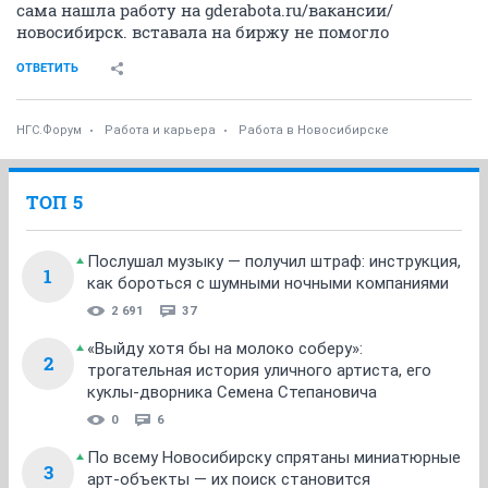
ОТВЕТИТЬ
Alippa
no status
07 октября 2017
seabee
В 55 лет совсем-совсем без опыта?
ОТВЕТИТЬ
seabee
S
veteran
07 октября 2017
Alippa
А какой у служивой в армии был опыт?Никто не
знает.А отвлечься от проблем в семье надо.
ОТВЕТИТЬ
Alippa
no status
07 октября 2017
seabee