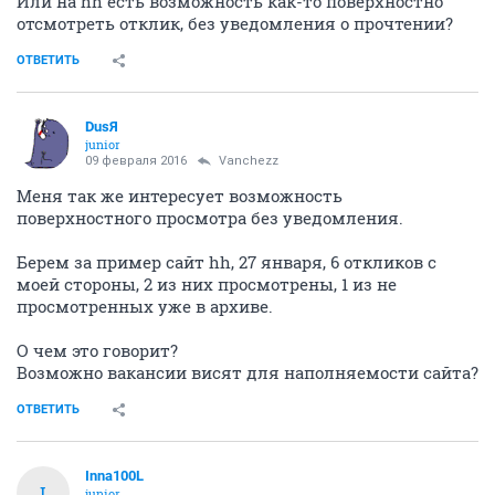
Городской Кот
veteran
05 февраля 2016
lubovv
Ну, не знаю... пенсионеры может быть... если у нас
грузчик приходит к админам договориться, что комп
принесет посмотреть. Газеты вакансии откуда берут
- правильно с той же НГС.Работа, хх и джоба. Причем,
чем "желтее" газета, тем более тухлые и
непроверенные вакансии она печатает - мы уже
вакансию давно сняли, а в газетах она все еще есть...
ОТВЕТИТЬ
DusЯ
junior
08 февраля 2016
Рыжинка
В КА во время собеседования девушка очень
удивлялась, что все предыдущие места работы я
нашла через объявления, а не через кого-то.
Какие сайты с вакансиями на сегодняшний день
наиболее информативны и действительно помогают
в поиске?