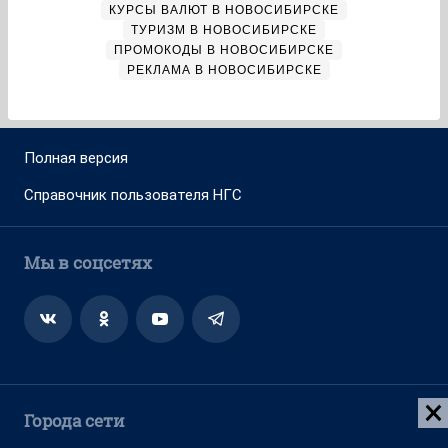
Адрес редакции: 630099, Россия, Новосибирск, ул. Ленина, д. 12,
6 этаж, телефон 8 (383) 212-52-52, 8 (923) 157-00-00
(круглосуточно)
Электронный адрес редакции:
ngs@shkulev.ru
Контактные данные для Роскомнадзора и государственных
органов:
juristnsk@shkulev.ru
Техподдержка:
help@shkulev.ru
, 8 (800) 200-03-83 (доб.3)
Разработка — ООО «Интернет Технологии»