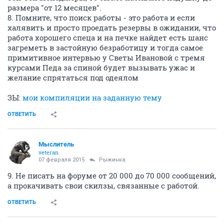
5. Зарегистрируйтесь на бирже труда. Плюсы: 1) хоть
какая-то копейка оттуда будет капать.
Причем если вас уволили по сокращению, то
фактически вся зп! Поэтому очень важно добиться,
чтобы в трудовой при увольнении по сокращению не
было написано - по соглашению сторон или по
собственному желанию.
6.
Никогда не сдавайтесь!
______________________
Я все так и делала. Обзвонила/написала всем
друзьям - аська, форумы, соц.сети. Искала себе
работу в двух сферах - сервисные услуги (клининг) и
административной.
При этом окучила еще зоомагазины в своем районе
(т.к. люблю и много лет уже содержу кошек и собаку,
знаю много об ассортименте этих магазинов) и точки
общепита (просто потому, что очень люблю
готовить). Ибо была морально готова к 2-3 месяцам