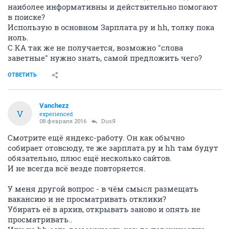
сторонник сказать человеку "Соберись, тряпка" и
разозлить, но добиться некоторой концентрации,
пусть даже в гневе, чем разнюнить его
дополнительно своей жалостью и сочуЙствием....Ну
и если чел жив, здоров и работоспособен, но просто
временно не востребован на рынке труда,, то это
нормальные, обычные трудности, которые не
требуют особого сочуйствия. Посоветовать, может
быть, если чел готов слушать и слышать советы
ИМХО
ОТВЕТИТЬ
lubovv
activist
04 февраля 2016
Рыжинка
а через газеты сейчас кто-нибудь ищет работу? или
это уже "прошлый век"?
ОТВЕТИТЬ