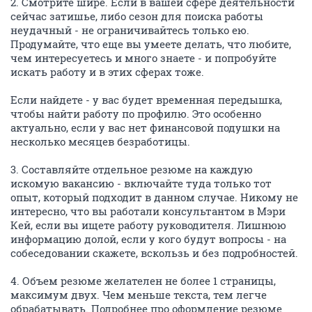
НГС.Форум
Работа и карьера
Работа в Новосибирске
Как найти работу: обмен советами
103793
31
Рыжинка
Рыжинка
04 февраля 2015
Думаю, что в свете происходящего в последние пару
месяцев такая тема может оказаться многим
полезной. Предлагаю аккумулировать здесь опыт по
поиску работы, особенно - в кризисное время, чем
новее ваш опыт, тем он, скорее всего, актуальнее.