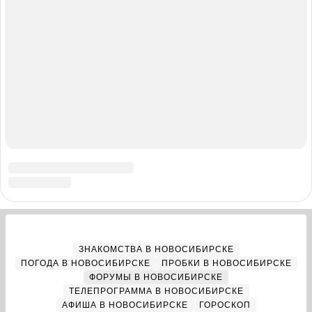
О компании
Реклама на сайте
Команда проекта
Наши вакансии
Помощь
Контактные данные для Роскомнадзора
и государственных органов
Сетевое издание «НГС.НОВОСТИ» (18+)
Зарегистрировано Федеральной службой по надзору в сфере
связи, информационных технологий и массовых коммуникаций
(Роскомнадзор)
Свидетельство о регистрации СМИ ЭЛ № ФС 77—84683
Учредитель: Общество с ограниченной ответственностью
«ИНТЕРНЕТ ТЕХНОЛОГИИ»
Главный редактор: Громкова Елена Александровна