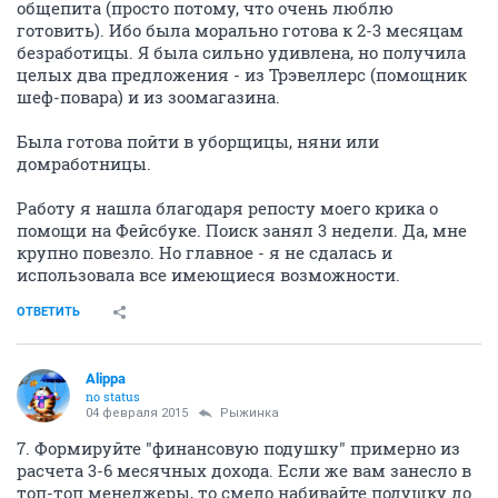
неудачный - не ограничивайтесь только ею.
Продумайте, что еще вы умеете делать, что любите,
чем интересуетесь и много знаете - и попробуйте
искать работу и в этих сферах тоже.
Если найдете - у вас будет временная передышка,
чтобы найти работу по профилю. Это особенно
актуально, если у вас нет финансовой подушки на
несколько месяцев безработицы.
3. Составляйте отдельное резюме на каждую
искомую вакансию - включайте туда только тот
опыт, который подходит в данном случае. Никому не
интересно, что вы работали консультантом в Мэри
Кей, если вы ищете работу руководителя. Лишнюю
информацию долой, если у кого будут вопросы - на
собеседовании скажете, вскользь и без подробностей.
4. Объем резюме желателен не более 1 страницы,
максимум двух. Чем меньше текста, тем легче
обрабатывать. Подробнее про оформление резюме
читаем
тут
.