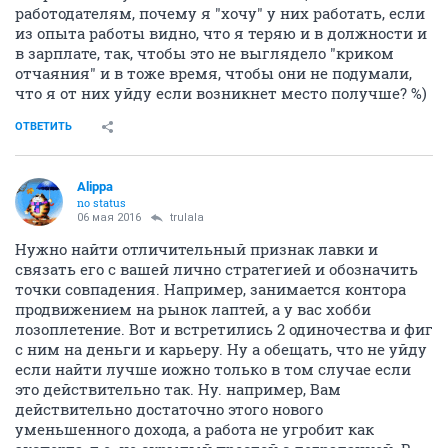
ОТВЕТИТЬ
DusЯ
junior
09 февраля 2016
Vanchezz
Меня так же интересует возможность
поверхностного просмотра без уведомления.
Берем за пример сайт hh, 27 января, 6 откликов с
моей стороны, 2 из них просмотрены, 1 из не
просмотренных уже в архиве.
О чем это говорит?
Возможно вакансии висят для наполняемости сайта?
ОТВЕТИТЬ
Inna100L
I
junior
11 февраля 2016
DusЯ