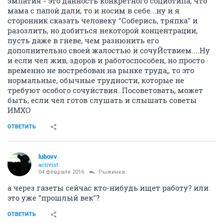
как потомок работорговцев ответственно заявляю,
что ни фига вы себя не продаете и ваапче сам
человек себя продать не сможет, это противно его
природе. Продать человека сможет только
специалист, но эта профессия уже умерла..... Ну и
глупо рваться обратно в рабы, чтобы вам
заглядывали в рот и проверяли возраст по
состоянию зубов. Общайтесь с эйчарами и
работодателями - на равных, Конституцию еще
никто не отменял.
ОТВЕТИТЬ
AlwaysSlim
member
17 декабря 2015
Alippa
Вы так много стебёте над высказываниями
известных бизнесменов, но сами - уж извините - не
лохмаче: фин. подушки, общение на равных,
честность...
В связи с обстановкой на рынке труда, несколько