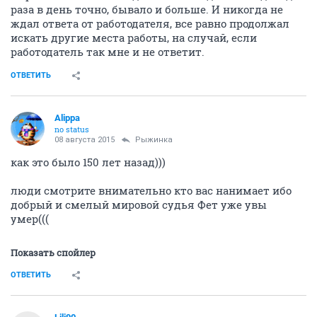
activist
12 марта 2015
Рыжинка
Выбрать компании в которых хотите работать, и
разослать резюме с сопроводительным письмом.
Лично я так и нашла себе работу.
И еще ,насчет фото в резюме,. Для резюме не
подходят фото: в свадебном платье, с бокалами вина (
и др. напитков), фото в ночных клубах, в мишуре
рядом с елкой, селфи в халате на кровати, и т.д.
ОТВЕТИТЬ
TechDIR
activist
19 марта 2015
Рыжинка
Никогда не врите на собеседовании и/или в резюме.
Лучше отказаться отвечать на поставленный вопрос
или иметь очень скромное резюме.
ОТВЕТИТЬ