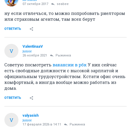
люди сравнительно легко простят уход, но могут
долго и мучительно преследовать за обман.
ОТВЕТИТЬ
ElenaAStarova
E
junior
01 июня 2016
Рыжинка
Ну вот я, например, не стала бы писать, что умею
все. Как-то странно выглядит такой разнорабочий.
Есть ключевые навыки, есть навыки "попутные", и
их надо строго разграничивать.
ОТВЕТИТЬ
seabee
S
veteran
07 октября 2017
Рыжинка
Где найти работу женщине в 55 лет без опыта?До 20
т.руб.