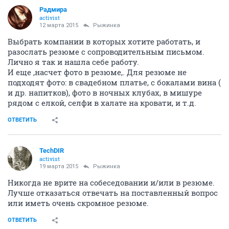
И это очень важно!
Помнится, один умный человек в период моей
затяжной расхлябанной безработицы так и сказал:
-Рабочий день безработного начинается в 9.00 и
заканчивается в 18.00
Встаешь заранее, как на работу, приводишь себя в
порядок и с 9.00 ищешь работу всеми
запланированными способами
И не забывать вечером отдыхать с чистой совестью...
Тогда на поиск работы требуется не так много дней.
Проверено.
ОТВЕТИТЬ
gwydon
G
member
12 марта 2015
Рыжинка
Еще можно добавить: Если пригласили на
собеседование и Вы согласились - приезжайте или
хотя бы позвоните и предупредите, что не можете.
В Новосибирске с этим действительно беда - в
прошлом году искал менеджера, приезжали в