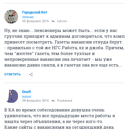
тысяч человек впоследствии окажутся с брешью в
резюме. И кто будет выглядеть привлекательнее в
глазах эйчаров? Те, кто будут легендировать, что за
этот перерыв сгоняли в Мекку на паломничество,
прошли курсы каких-нибудь сухоруковых, вскопали
огород и выучили португальский? Или те, кто честно
признаются, что всё это время были в депрессии,
безуспешно отправляли резюме в 1000 мест и так же
безуспешно ходили по редким собеседованиям?
IMHO, эмпатия и сочувствие - явно не про
современных работодателей.
P. S. Или эта ветка адресована гламурным топам?
Показать спойлер
ОТВЕТИТЬ
Alippa
no status
18 декабря 2015
AlwaysSlim
эмпатия - это данность конкретного социотипа, что
мама с папой дали, то и носим в себе...ну и я