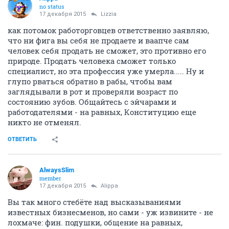
Самое главное в поиске работы не поддаваться
панике!!! Это правда важная вещь, сама на себе это
ощутила и вовремя себя успокаивала. Если очень
долго искать работу (ну хотя бы месяца два), то с
каждым разом понимаешь, что твои шансы
уменьшаются, и результат где- то в нереальной дали
(а именно та самая волшебная работаааа), и в этот
момент нужно себя стимулировать на дальнейшие
поиски любыми способами, иначе вообще никакого
желания искать любимую работу нет, самооценка
начинает страдать и ты загоняешься в колючий
угол. И о каком рабочем месте вообще тогда идет
речь =)
Уважаемы работодатель не хочет видеть на
собеседовании унылое лицо, поддавшееся панике,
которое готово взяться за все три работы и получать
3 тысячи.
Дорогие соискатели, самое главное уважайте себя,
ходите на собеседование исключительно в хорошо
настроении и с самооценкой в 100 баллов, потому что
на собеседовании очень легко прослеживаются все