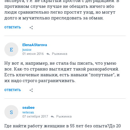
Да, на НН можно настроить список откликов так, что
сразу видны важные моменты - образование, места
работы, должности, период работы, знание языка и
тд. Когда откликов много, или требования очень
жесткие, то сначала быстро просматриваются все
отклики по этому перечню. Резюме тех, кто подходит
по перечисленным пунктам, открывают и смотрят
подробнее (и кандидат видит, что его резюме
просматривали).
ОТВЕТИТЬ
trulala
member
06 мая 2016
Рыжинка
Ищу работу почти 2 месяца, сейчас уже готова
работать на должности с квалификацией пониже
предыдущей и с зарплатой меньше, чем была на
последнем рабочем месте.
Вопрос - как лучше объяснять потенциальным
работодателям, почему я "хочу" у них работать, если
из опыта работы видно, что я теряю и в должности и