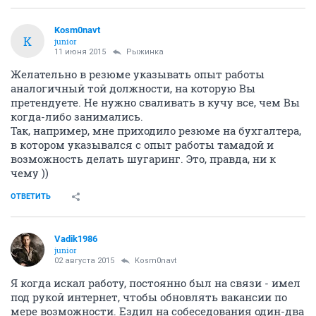
лучшем случае один из 10, хотя резюме продолжали
обновляться. Естественно кто не приехал в "черном"
списке.
ОТВЕТИТЬ
СЕЙЧАС ЧИТАЮТ
Куда пойти работать студенту?
1750
9
Опыт строительства дома из газобетона. Нюансы.
Эксплуатация.
399344
741
Денёк (Дозор)
212729
993
Радмира