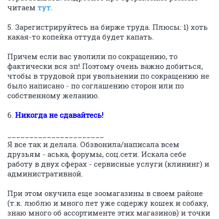
Давайте постараемся, по возможности, не
повторяться в советах - соответственно,
прочитывать всю тему прежде, чем ответить.
С себя и начну, т.к. была в поиске работы в ноябре-
декабре 2014-го, самый неподходящий период для
этого дела.
1. При поиске работы постарайтесь использовать
абсолютно все возможности, которые вам доступны:
- сайты с вакансиями (НН и НГС прежде всего),
- старые связи, друзья/бывшие коллеги/знакомые/
родня
- кадровые агентства
- социальные сети - контакт, фейсбук, одноклассники
- газеты
- рассылка резюме в компании по своей сфере, в
крупные компании, где хотелось бы работать (2ГИС и
интернет вам в помощь)
2. Смотрите шире. Если в вашей сфере деятельности
сейчас затишье, либо сезон для поиска работы