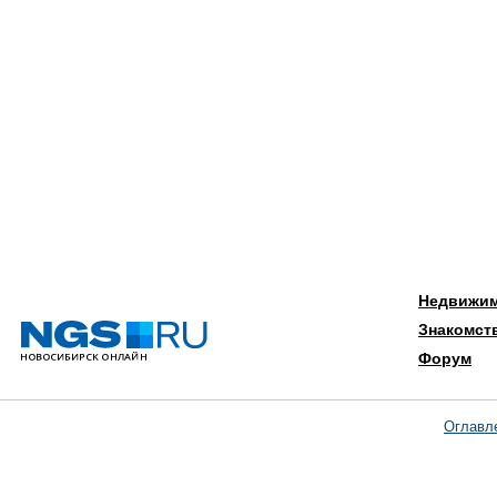
Недвижи
Знакомст
Форум
Оглавл