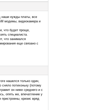
од наши нужды платы, все
GSM модемы, видеокамера и
м, что будет проще,
взять специалиста.
т, что занимался
ммирования еще связано с
тоге нашелся только один,
ю сняло потихоньку (потому
ограмит он ниже среднего и с
сь, опять же, впечатление у
е пристроены, кризис вряд