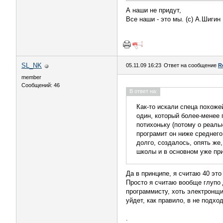
А наши не придут,
Все наши - это мы. (с) А.Шигин
SL_NK
05.11.09 16:23
Ответ на сообщение
R
member
Сообщений: 46
В ответ на:
Как-то искали спеца похоже
один, который более-менее 
потихоньку (потому о реальн
програмит он ниже среднего
долго, создалось, опять же
школы и в основном уже при
Да в принципе, я считаю 40 эт
Просто я считаю вообще глупо 
программисту, хоть электронщи
уйдет, как правило, в не подх
.