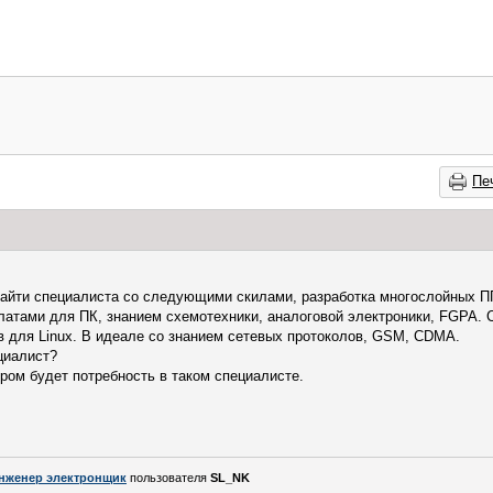
Пе
 найти специалиста со следующими скилами, разработка многослойных П
латами для ПК, знанием схемотехники, аналоговой электроники, FGPA.
в для Linux. В идеале со знанием сетевых протоколов, GSM, CDMA.
циалист?
ором будет потребность в таком специалисте.
нженер электронщик
пользователя
SL_NK