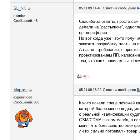
SL_NK
05.11.09 14:46
Ответ на сообщение
R
member
Сообщений: 46
Спасибо за ответы, просто сам
делали на “рассыпухе”, одноп
пр. периферия.
Но вот когда уже что-то получи
заказать разработку платы на с
А насчет требования, я просто
проектированием ПП, написание
тем, что как я написал выше ж
Мартин
05.11.09 16:02
Ответ на сообщение
R
experienced
Сообщений: 805
Как-то искали спеца похожей к
который более-менее подходил 
о реальной квалификации судить
GSM/CDMA знаком слабо, а если
меня, что большинство электро
ли их сильно потрепал - товар