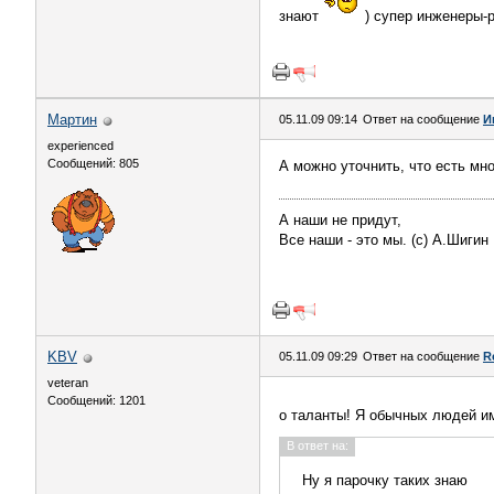
знают
) супер инженеры-р
Мартин
05.11.09 09:14
Ответ на сообщение
И
experienced
Сообщений: 805
А можно уточнить, что есть м
А наши не придут,
Все наши - это мы. (с) А.Шигин
KBV
05.11.09 09:29
Ответ на сообщение
R
veteran
Сообщений: 1201
о таланты! Я обычных людей и
В ответ на:
Ну я парочку таких знаю