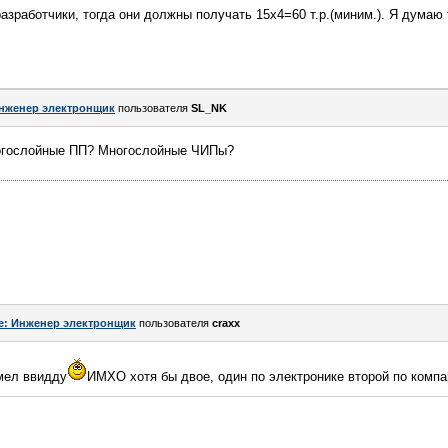
азработчики, тогда они должны получать 15х4=60 т.р.(миним.). Я думаю 
нженер электронщик
пользователя
SL_NK
ногослойные ПП? Многослойные ЧИПы?
e: Инженер электронщик
пользователя
craxx
мел ввидду
ИМХО хотя бы двое, один по электронике второй по компа