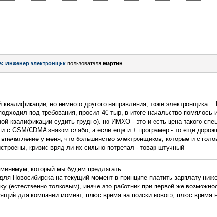
e: Инженер электронщик
пользователя
Мартин
й квалификации, но немного другого направления, тоже электронщика... 
подходил под требования, просил 40 тыр, в итоге начальство помялось 
ой квалификации судить трудно), но ИМХО - это и есть цена такого спец
 и с GSM/CDMA знаком слабо, а если еще и + програмер - то еще дороже.
, впечатление у меня, что большинство электронщиков, которые и с голов
строены, кризис вряд ли их сильно потрепал - товар штучный
о минимум, который мы будем предлагать.
для Новосибирска на текущий момент в принципе платить зарплату ниже
ку (естественно толковым), иначе это работник при первой же возможнос
одящий для компании момент, плюс время на поиски нового, плюс время н