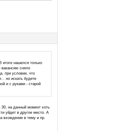
В итоге нашелся только
и вакансию сняло
а, при условии, что
.. но искать будете
ой и с руками - старой
 30, на данный момент хоть
ти уйдет в другое место. А
а вхождение в тему и пр.