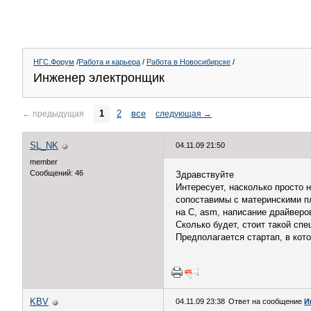
НГС.Форум
/
Работа и карьера
/
Работа в Новосибирске
/
Инженер электронщик
1
2
все
←
предыдущая
следующая
→
SL_NK
04.11.09 21:50
member
Сообщений: 46
Здравствуйте
Интересует, насколько просто
сопоставимы с материнскими п
на С, asm, написание драйверо
Сколько будет, стоит такой спе
Предполагается стартап, в кот
KBV
04.11.09 23:38
Ответ на сообщение
И