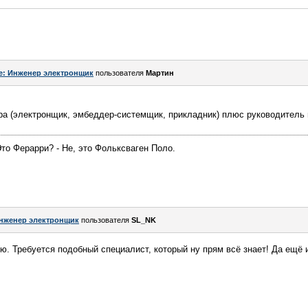
e: Инженер электронщик
пользователя
Мартин
ра (электронщик, эмбеддер-системщик, прикладник) плюс руководитель 
Это Ферарри? - Не, это Фольксваген Поло.
нженер электронщик
пользователя
SL_NK
ю. Требуется подобный специалист, который ну прям всё знает! Да ещё и