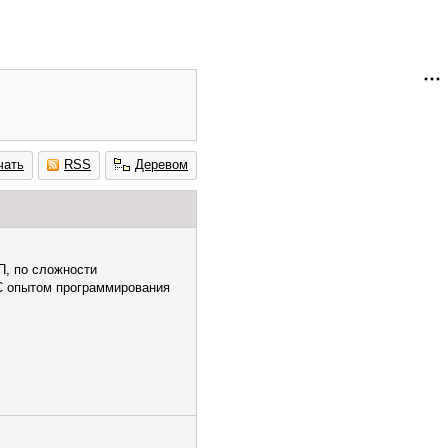
чать
RSS
Деревом
П, по сложности
 С опытом программирования