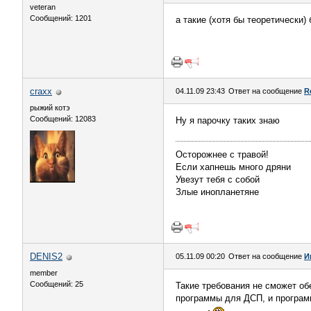
veteran
Сообщений: 1201
а такие (хотя бы теоретически)
craxx
04.11.09 23:43
Ответ на сообщение
R
рыжий котэ
Сообщений: 12083
Ну я парочку таких знаю
Осторожнее с травой!
Если хапнешь много дряни
Увезут тебя с собой
Злые инопланетяне
DENIS2
05.11.09 00:20
Ответ на сообщение
И
member
Сообщений: 25
Такие требования не сможет об
программы для ДСП, и программ