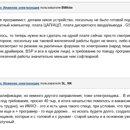
e: Инженер электронщик
пользователя
BWhite
 я программист, делаем некое устройство, поскольку не было готовой п
латный компьютер, плата ЦАП/АЦП, плата дискретного ввода/вывода , 
лось, то теперь нужно все сделать на одной плате сейчас просто смотри
тороне, поскольку как таковой железячной работы будет не много, либо 
 посмотрел по резюме на различных форумах по электронике (народ пише
м драйверов, BSP и все в одном лице), и требование по поводу програ
елезячной работы значительно меньше чем софтварной.
e: Инженер электронщик
пользователя
SL_NK
валификации, но немного другого направления, тоже электронщика... В и
под требования, просил 40 тыр, в итоге начальство помялось и ваканси
 трудно), но ИМХО - это и есть цена такого спеца, при условии, что пр
 еще и + програмер - то еще дороже... но искать будете долго, создало
нщиков, которые и с головой и с руками - старой школы и в основном уж
 штучный