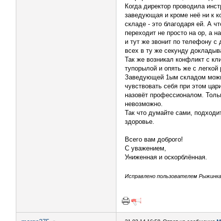
Когда директор проводила инстр
заведующая и кроме неё ни к к
складе - это благодаря ей. А ч
переходит не просто на ор, а 
и тут же звонит по телефону с 
всех в ту же секунду докладыв
Так же возникал конфликт с кл
тупорылой и опять же с легкой 
Заведующей 1ым складом можно
чувствовать себя при этом цар
назовёт профессионалом. Толь
невозможно.
Так что думайте сами, подходи
здоровье.
Всего вам доброго!
С уважением,
Униженная и оскорблённая.
Исправлено пользователем Рыжинка (