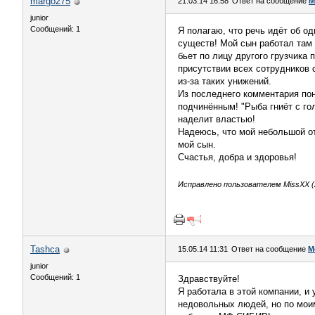
margo275
21.03.14 16:58
Ответ на сообщение
М
junior
Сообщений: 1
Я полагаю, что речь идёт об о
существ! Мой сын работал там 
бьет по лицу другого грузчика 
присутствии всех сотрудников 
из-за таких унижений.
Из последнего комментария пон
подчинённым! "Рыба гниёт с го
наделит властью!
Надеюсь, что мой небольшой от
мой сын.
Счастья, добра и здоровья!
Исправлено пользователем MissXX (2
Tashca
15.05.14 11:31
Ответ на сообщение
М
junior
Сообщений: 1
Здравствуйте!
Я работала в этой компании, и
недовольных людей, но по моим