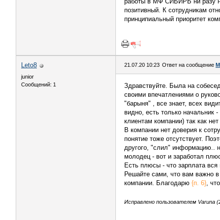
работы в МФ СИБИРЬ ни разу н
позитивный. К сотрудникам отн
принципиальный приоритет комп
Leto8
21.07.20 10:23
Ответ на сообщение
М
junior
Сообщений: 1
Здравствуйте. Была на собесе
своими впечатлениями о руко
"барыня" , все знает, всех вид
видно, есть только начальник -
клиентам компании) так как нет
В компании нет доверия к сотр
понятие тоже отсутствует. Поэ
другого, "слил" информацию.. 
молодец - вот и заработал плюс
Есть плюсы - что зарплата вся 
Решайте сами, что вам важно в
компании. Благодарю
{п. 6}
, чт
Исправлено пользователем Varuna (2