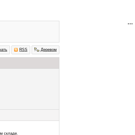
чать
RSS
Деревом
ом складе.