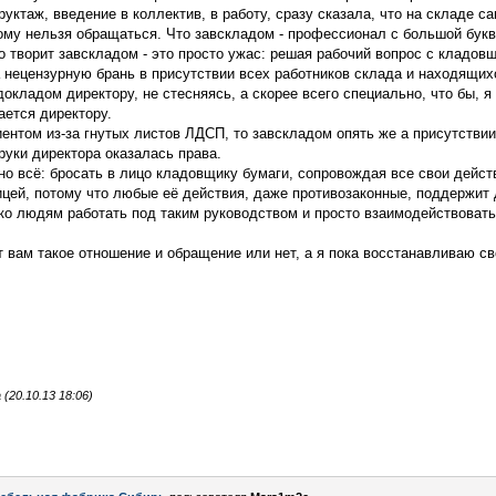
уктаж, введение в коллектив, в работу, сразу сказала, что на складе са
ому нельзя обращаться. Что завскладом - профессионал с большой букв
то творит завскладом - это просто ужас: решая рабочий вопрос с кладов
на нецензурную брань в присутствии всех работников склада и находящих
докладом директору, не стесняясь, а скорее всего специально, что бы, я 
ается директору.
иентом из-за гнутых листов ЛДСП, то завскладом опять же а присутстви
руки директора оказалась права.
 всё: бросать в лицо кладовщику бумаги, сопровождая все свои дейст
ицей, потому что любые её действия, даже противозаконные, поддержит 
ко людям работать под таким руководством и просто взаимодействоват
т вам такое отношение и обращение или нет, а я пока восстанавливаю 
20.10.13 18:06)