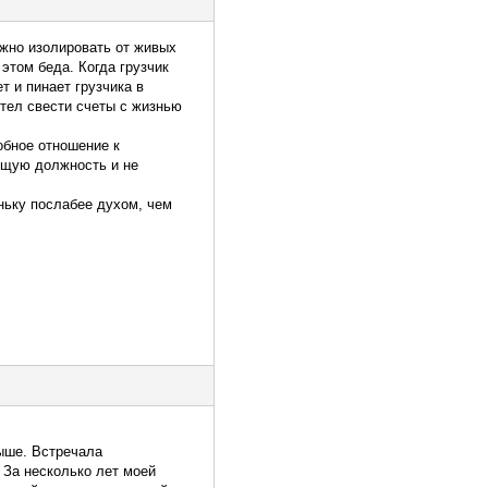
жно изолировать от живых
этом беда. Когда грузчик
т и пинает грузчика в
отел свести счеты с жизнью
обное отношение к
дящую должность и не
ньку послабее духом, чем
выше. Встречала
 За несколько лет моей