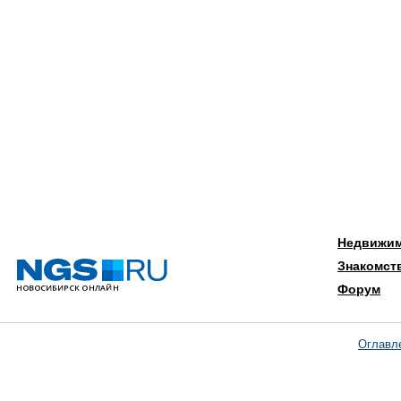
Недвижи
Знакомст
Форум
Оглавл