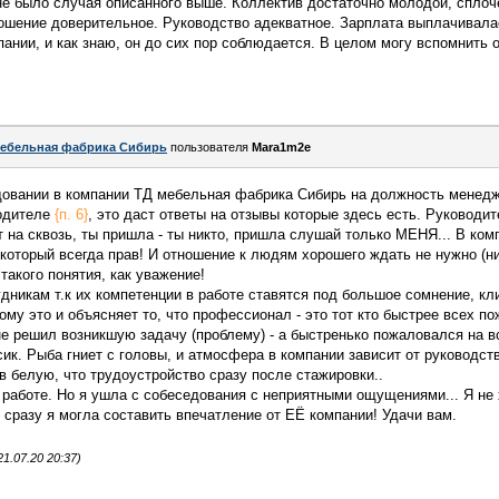
е было случая описанного выше. Коллектив достаточно молодой, сплоч
ошение доверительное. Руководство адекватное. Зарплата выплачивалас
ании, и как знаю, он до сих пор соблюдается. В целом могу вспомнить 
ебельная фабрика Сибирь
пользователя
Mara1m2e
довании в компании ТД мебельная фабрика Сибирь на должность менедж
водителе
{п. 6}
, это даст ответы на отзывы которые здесь есть. Руководит
ит на сквозь, ты пришла - ты никто, пришла слушай только МЕНЯ... В ком
 который всегда прав! И отношение к людям хорошего ждать не нужно (ни
 такого понятия, как уважение!
удникам т.к их компетенции в работе ставятся под большое сомнение, кл
тому это и объясняет то, что профессионал - это тот кто быстрее всех 
не решил возникшую задачу (проблему) - а быстренько пожаловался на вс
ик. Рыба гниет с головы, и атмосфера в компании зависит от руководств
в белую, что трудоустройство сразу после стажировки..
 работе. Но я ушла с собеседования с неприятными ощущениями... Я не 
о сразу я могла составить впечатление от ЕЁ компании! Удачи вам.
1.07.20 20:37)