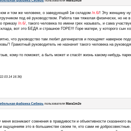
ебельная фабрика Сибирь
пользователя
Mara1m2e
дном и том же человеке, о заведующей 1м складом
/п.6/
! Эту женщину ну
грузчиком под её руководством. Работа там тяжелая физически, но не в 
по приказу
/п.6/
, такого человека по имени грех называть, и сама участвуе
склада, вот это БЕДА и страшное ГОРЕ!!! Горе матери, у которого сын х
ятно, что руководство там любит дегенератов и поощряет наверное под
ловы"! Грамотный руководитель не назначит такого человека на руково
зыв, кому-то поможет, а быть может и спасёт жизнь какому-нибудь паре
2.03.14 16:36)
ебельная фабрика Сибирь
пользователя
Mara1m2e
 у меня возникают сомнения в правдивости и объективности сказанного 
 ощущениям это в большинстве своем те, кто сами не добросовестные.