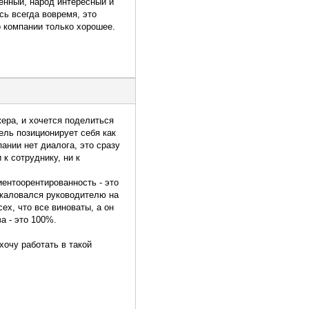
енный, народ интересный и
ь всегда вовремя, это
о компании только хорошее.
ера, и хочется поделиться
ель позиционирует себя как
пании нет диалога, это сразу
 к сотруднику, ни к
иентоорентированность - это
пожаловался руководителю на
ех, что все виноваты, а он
а - это 100%.
хочу работать в такой