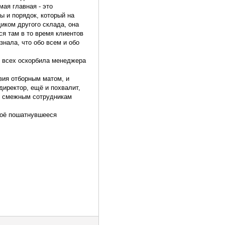
мая главная - это
ы и порядок, который на
щиком другого склада, она
ся там в то время клиентов
знала, что обо всем и обо
и всех оскорбила менеджера
вия отборным матом, и
директор, ещё и похвалит,
ь смежным сотрудникам
своё пошатнувшееся