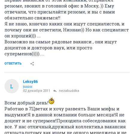
резюме, звонил в головной офис в Моску, )) Ему
отвечали, что присылайти резюме, и вы с вами
обязательно свяжемся!!
Я не знаю, конечно каких они ищут специалистов, и
почему они не ответили, Низнаю)) Но как специалист
он хороший))) ...
Возможно на самые рядовые ваканси , они ищут
доцентов и докторов наук, или просто
суперменов)))))....
ОТВЕТИТЬ
Leksy86
L
junior
02 декабря 2011
nezabuddka
Всем добрый день!
Работаю в 7Цветах и хочу развеять Ваши мифы и
выдумки!Я в данной компании больше месяца!Я не
доцент и не супермен!Проходила собеседования как
все. У нас отличный,дружный коллектив,а вакансия
открыта,потому как ищем не одного менеджера и не