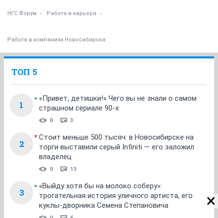
НГС.Форум
Работа и карьера
Работа в компаниях Новосибирска
ТОП 5
«Привет, детишки!» Чего вы не знали о самом
1
страшном сериале 90-х
0
3
Стоит меньше 500 тысяч: в Новосибирске на
2
торги выставили серый Infiniti — его заложил
владелец
0
13
«Выйду хотя бы на молоко соберу»:
3
трогательная история уличного артиста, его
куклы-дворника Семена Степановича
0
6