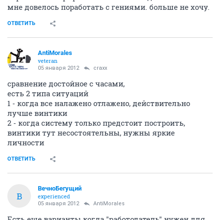
мне довелось поработать с гениями. больше не хочу.
ОТВЕТИТЬ
AntiMorales
veteran
05 января 2012
craxx
сравнение достойное с часами,
есть 2 типа ситуаций
1 - когда все налажено отлажено, действительно
лучше винтики
2 - когда систему только предстоит построить,
винтики тут несостоятельны, нужны яркие
личности
ОТВЕТИТЬ
ВечноБегущий
В
experienced
05 января 2012
AntiMorales
Есть еще варианты когда "работодатель" нужен для