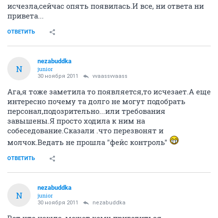
исчезла,сейчас опять появилась.И все, ни ответа ни
привета...
ОТВЕТИТЬ
nezabuddka
N
junior
30 ноября 2011
vvaassvvaass
Ага,я тоже заметила то появляется,то исчезает.А еще
интересно почему та долго не могут подобрать
персонал,подозрительно...или требования
завышены.Я просто ходила к ним на
собеседование.Сказали .что перезвонят и
молчок.Ведать не прошла "фейс контроль"
ОТВЕТИТЬ
nezabuddka
N
junior
30 ноября 2011
nezabuddka