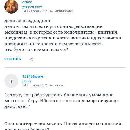
craxx
рыжий котэ
04 января 2012
AntiMorales
дело не в подсидели.
дело в том что есть устойчиво работающий
механизм. в котором есть исполнители - винтики.
представь что у тебя в часах винтики вдруг начали
проявлять интеллект и самостоятельность.
что будет с твоими часами?
ОТВЕТИТЬ
123456www
1
junior
04 января 2012
craxx
"я тоже, как работодатель, блещущих умом ярче
моего - не беру. Ибо на остальных деморализующе
действует."
Очень интересная мысль. Повод для размышлений.
А каких ты берешь?