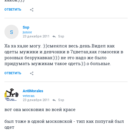
ОТВЕТИТЬ
Ssp
S
junior
23 декабря 2011
Ssp
Ха ха ха,не могу. :):)смеялся весь день.Видел как
одеты мужики и девчонки в 7цветах,как гомосеки в
розовых безрукавках:):):) не это надо же было
придумать мужикам такое одеть:):).о больные.
ОТВЕТИТЬ
AntiMorales
veteran
23 декабря 2011
Ssp
вот она московия во всей красе
был тоже в одной московской - тип как попугай был
одет