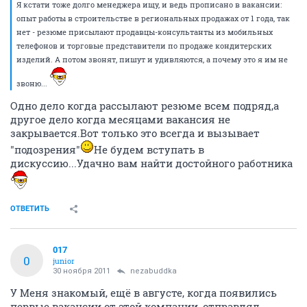
Я кстати тоже долго менеджера ищу, и ведь прописано в вакансии:
опыт работы в строительстве в региональных продажах от 1 года, так
нет - резюме присылают продавцы-консультанты из мобильных
телефонов и торговые представители по продаже кондитерских
изделий. А потом звонят, пишут и удивляются, а почему это я им не
звоню...
Одно дело когда рассылают резюме всем подряд,а
другое дело когда месяцами вакансия не
закрывается.Вот только это всегда и вызывает
"подозрения"
Не будем вступать в
дискуссию...Удачно вам найти достойного работника
ОТВЕТИТЬ
017
0
junior
30 ноября 2011
nezabuddka
У Меня знакомый, ещё в августе, когда появились
первые вакансии от этой компании, отправлял