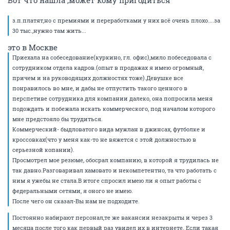
Вот что нашла ,может кому пригодиться
з.п.платят,но с премиями и переработками у них всё очень плохо....за
30 тыс.,нужно там жить...
это в Москве
Приехала на собеседование(куркино, гл. офис),мило побеседовала с
сотрудником отдела кадров.(опыт в продажах я имею огромный,
причем и на руководящих должностях тоже).Девушке все
понравилось во мне, и дабы не отпустить такого ценного в
перспетиве сотрудника для компании далеко, она попросила меня
подождать и побежала искать коммерческого, под началом которого
мне предстояло бы трудиться.
Коммерческий- быдловатого вида мужлан в джинсах, футболке и
кроссовках(что у меня как-то не вяжется с этой должностью в
серьезной копании).
Просмотрел мое резюме, обосрал компанию, в которой я трудилась не
так давно.Разговаривал хамовато и некомпетентно, та что работать с
ним я ужебы не стала.В итоге спросил имею ли я опыт работы с
федеральными сетями, я оного не имею.
После чего он сказал-Вы нам не подходите.
Постоянно набирают персонал,те же вакансии незакрыты и через 3
месяца после того как первый раз увидел их в интернете. Если такая