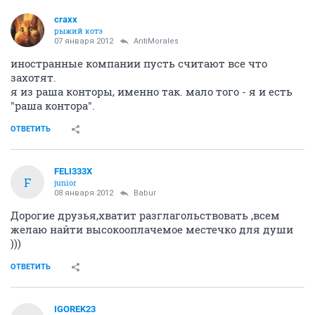
craxx
рыжий котэ
07 января 2012
AntiMorales
иностранные компании пусть считают все что
захотят.
я из раша конторы, именно так. мало того - я и есть
"раша контора".
ОТВЕТИТЬ
FELI333X
F
junior
08 января 2012
Babur
Дорогие друзья,хватит разглагольствовать ,всем
желаю найти высокооплачемое местечко для души
)))
ОТВЕТИТЬ
IGOREK23