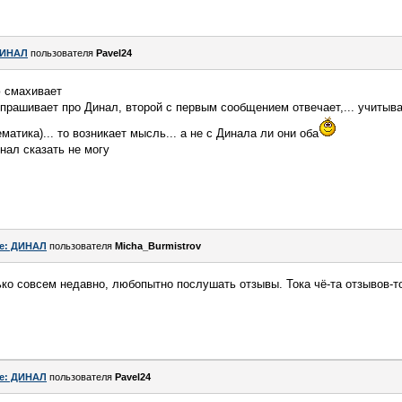
ИНАЛ
пользователя
Pavel24
ю смахивает
рашивает про Динал, второй с первым сообщением отвечает,... учитывая
атика)... то возникает мысль... а не с Динала ли они оба
нал сказать не могу
e: ДИНАЛ
пользователя
Micha_Burmistrov
ько совсем недавно, любопытно послушать отзывы. Тока чё-та отзывов-т
e: ДИНАЛ
пользователя
Pavel24