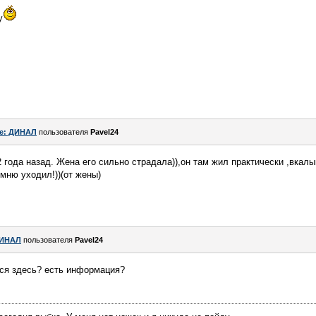
у
e: ДИНАЛ
пользователя
Pavel24
2 года назад. Жена его сильно страдала)),он там жил практически ,вка
омню уходил!))(от жены)
ИНАЛ
пользователя
Pavel24
тся здесь? есть информация?