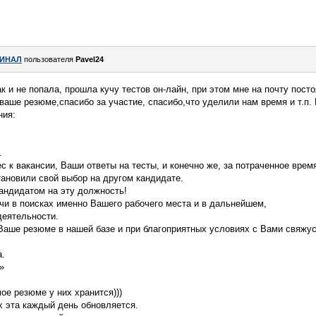
ИНАЛ
пользователя
Pavel24
к и не попала, прошла кучу тестов он-лайн, при этом мне на почту пос
ваше резюме,спасибо за участие, спасибо,что уделили нам время и т.п. 
ния:
.
 к вакансии, Ваши ответы на тесты, и конечно же, за потраченное врем
ановили свой выбор на другом кандидате.
андидатом на эту должность!
чи в поисках именно Вашего рабочего места и в дальнейшем,
деятельности.
Ваше резюме в нашей базе и при благоприятных условиях с Вами свяжус
а.
»
мое резюме у них хранится)))
их эта каждый день обновляется.