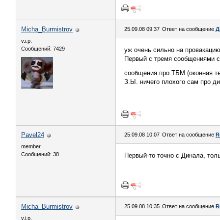
Micha_Burmistrov
25.09.08 09:37
Ответ на сообщение
Д
v.i.p.
Сообщений: 7429
уж очень сильно на провакаци
Первый с тремя сообщениями сп
сообщения про ТБМ (оконная тем
З.Ы. ничего плохого сам про ди
Pavel24
25.09.08 10:07
Ответ на сообщение
R
member
Сообщений: 38
Первый-то точно с Динала, тол
Micha_Burmistrov
25.09.08 10:35
Ответ на сообщение
R
v.i.p.