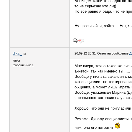
Вообщем какой то осадок остал
то не серьезно что ли))
Но все равно я рада, что не пр
Ну просыпайся, зайка.. - Нет, я
diks_
20.09.12 20:31
Ответ на сообщение
Д
junior
Сообщений: 1
Мне вчера, точно такое же пис
анкетой, так как именно вы ..... и
Вообще у них эта вакансия с ма
как специалист по тестировани
общения, а может лишь играть 
Вообще, уважаемая Марина (ДИ
спрашивают согласие на участи
Хорошо, что они не пригласили 
Резюме: Диналу специалисты не
ним, они его потратят