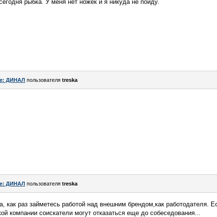
 сегодня рыбка. У меня нет ножек и я никуда не пойду.
e: ДИНАЛ
пользователя
treska
e: ДИНАЛ
пользователя
treska
а, как раз займетесь работой над внешним брендом,как работодателя. Е
такой компании соискатели могут отказаться еще до собеседования...