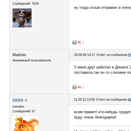
Сообщений: 7429
ну тогда отзыв отправил в личк
Martinin
29.09.08 14:17
Ответ на сообщение
R
Анонимный пользователь
У меня друг работал в Динале 
поставила,так он со слезами п
treska
11.09.12 13:56
Ответ на сообщение
Д
member
Сообщений: 67
всем привет! кто-нибудь труди
буду очень благодарна!