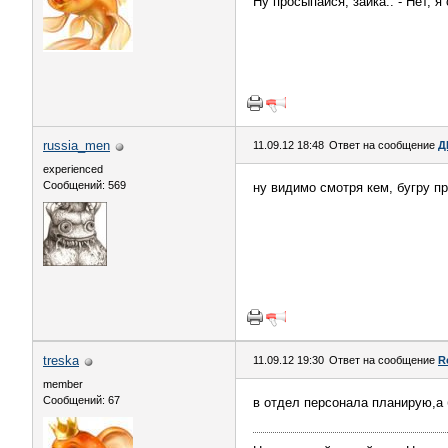
Ну просыпайся, зайка.. - Нет, я
russia_men
11.09.12 18:48
Ответ на сообщение
Д
experienced
Сообщений: 569
ну видимо смотря кем, бугру п
treska
11.09.12 19:30
Ответ на сообщение
R
member
Сообщений: 67
в отдел персонала планирую,а б