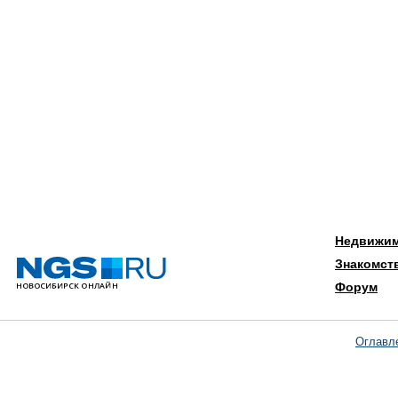
Недвижи
Знакомст
Форум
Оглавл