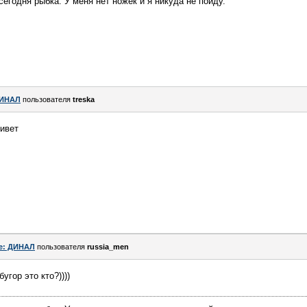
 сегодня рыбка. У меня нет ножек и я никуда не пойду.
ИНАЛ
пользователя
treska
ривет
e: ДИНАЛ
пользователя
russia_men
угор это кто?))))