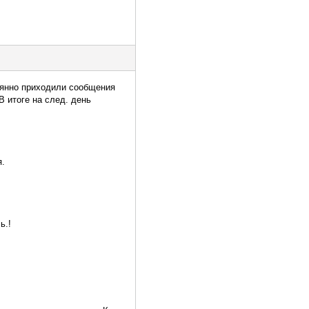
тоянно приходили сообщения
В итоге на след. день
я.
ь.!