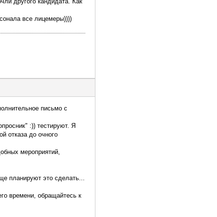
очли другого кандидата. Как
сонала все лицемеры))))
полнительное письмо с
просник" :)) тестируют. Я
ой отказа до очного
добных мероприятий,
еще планируют это сделать...
его времени, обращайтесь к