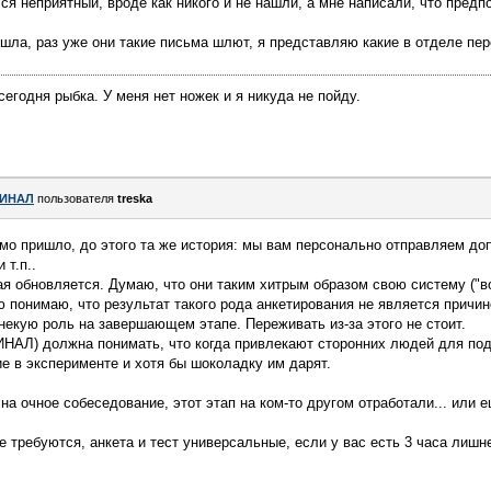
ся неприятный, вроде как никого и не нашли, а мне написали, что предп
ошла, раз уже они такие письма шлют, я представляю какие в отделе пер
 сегодня рыбка. У меня нет ножек и я никуда не пойду.
ИНАЛ
пользователя
treska
ьмо пришло, до этого та же история: мы вам персонально отправляем до
 т.п..
я обновляется. Думаю, что они таким хитрым образом свою систему ("во
ю понимаю, что результат такого рода анкетирования не является причин
некую роль на завершающем этапе. Переживать из-за этого не стоит.
НАЛ) должна понимать, что когда привлекают сторонних людей для по
е в эксперименте и хотя бы шоколадку им дарят.
на очное собеседование, этот этап на ком-то другом отработали... или 
 требуются, анкета и тест универсальные, если у вас есть 3 часа лишн