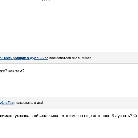
e: тестировщик в ДубльГисе
пользователя
Midsummer
же? как там?
убльГис
пользователя
asd
нимаю, указана в объявлениях - что именно еще хотелось бы узнать? С