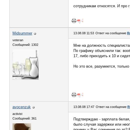
сотрудникам относятся. И про 
Midsummer
13.08.08 11:53
Ответ на сообщение
R
veteran
Сообщений: 1302
Мне на должность специалиста
По графику объяснили так: вооб
17, либо приходить к 10 и сидет
Но это все, разумеется, только
avocenzuk
13.08.08 17:47
Ответ на сообщение
R
activist
Сообщений: 361
Подтверждаю - зарплата белая,
было случая задержки или неоп
почему у Вас сомнения по зп? 