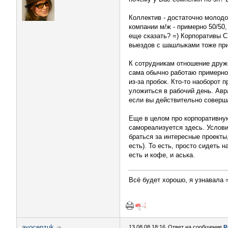
Коллектив - достаточно молодо
компании м/ж - примерно 50/50,
еще сказать? =) Корпоративы С
выездов с шашлыками тоже прису
К сотрудникам отношение друже
сама обычно работаю примерно с
из-за пробок. Кто-то наоборот 
уложиться в рабочий день. Авр
если вы действительно соверша
Еще в целом про корпоративную
самореализуется здесь. Услови
браться за интересные проект
есть). То есть, просто сидеть н
есть и кофе, и аська.
Всё будет хорошо, я узнавала 
avocenzuk
13.08.08 18:16
Ответ на сообщение
R