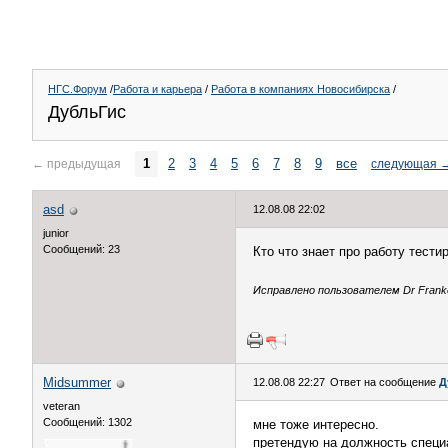
НГС.Форум
/
Работа и карьера
/
Работа в компаниях Новосибирска
/
ДубльГис
1
2
3
4
5
6
7
8
9
все
←
предыдущая
следующая
asd
12.08.08 22:02
junior
Сообщений: 23
Кто что знает про работу тест
Исправлено пользователем Dr Franken
Midsummer
12.08.08 22:27
Ответ на сообщение
Д
veteran
Сообщений: 1302
мне тоже интересно.
претендую на должность специ