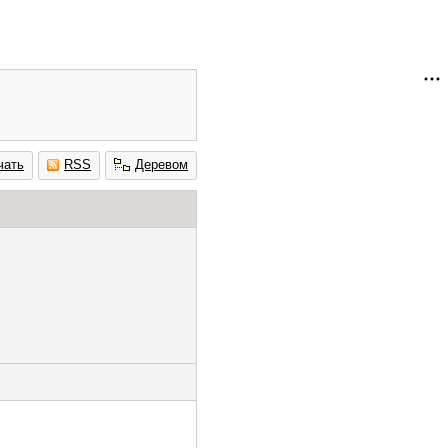
чать
RSS
Деревом