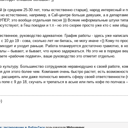
й (в среднем 25-30 лет, топы естественно старше), народ интересный и 
 но естественно, например, в Call-центре больше девушек, а в департам
УПЕР, это вообще отдельная песня ))) Всякие неформальные штуки типа
тствуют, в Геш поездки и т.п - но это скорее просто уже кто с кем общ
ственное, руководство адекватное. График работы - здесь уже написали,
 10 до 19 - сова, сколько лет ни билась, не могу иначе =)) Кому-то пр
приходит и уходит раньше. Работа планируется достаточно грамотно, в н
алы – бывают, и бывает, что нужно задержаться. Но это не в порядке ве
ете «рабочие подвиги», ваше руководство это отметит отдельно.
 культуру. Большинство сотрудников неравнодушно к своей работе, ком
я для этого более чем. Компания очень быстро растет, есть возможност
ы, расширять или даже полностью менять сферу своей ответственности 
а попе с 9 до 18, скучать и трепаться в аське или пить кофе по полчаса 
=)
e: тестировщик в ДубльГисе
пользователя
Midsummer