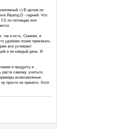
позитивный =) В целом по
енте R&amp;D - парней. Что
 CS по пятницам или
ается.
 так и есть. Скажем, я
осто удобнее позже приезжать
орме все успевают
щей и не каждый день. И
пании и продукту и
ь расти самому, учиться,
(примеры всевозможные
– ну просто не принято. Хотя