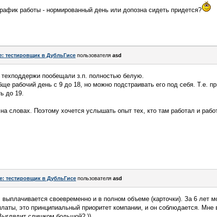
график работы - нормированный день или допозна сидеть придется?
e: тестировщик в ДубльГисе
пользователя
asd
 техподдержи пообещали з.п. полностью белую.
ще рабочий день с 9 до 18, но можно подстраивать его под себя. Т.е. пр
ь до 19.
 на словах. Поэтому хочется услышать опыт тех, кто там работал и рабо
e: тестировщик в ДубльГисе
пользователя
asd
 выплачивается своевременно и в полном объеме (карточки). За 6 лет м
латы, это принципиальный приоритет компании, и он соблюдается. Мне в
Выглядит слишком большой? ))