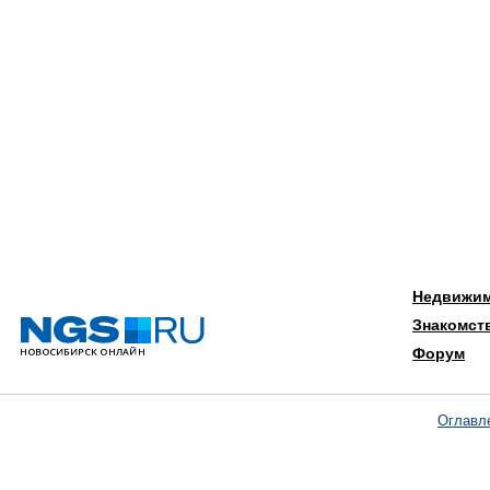
Недвижи
Знакомст
Форум
Оглавл