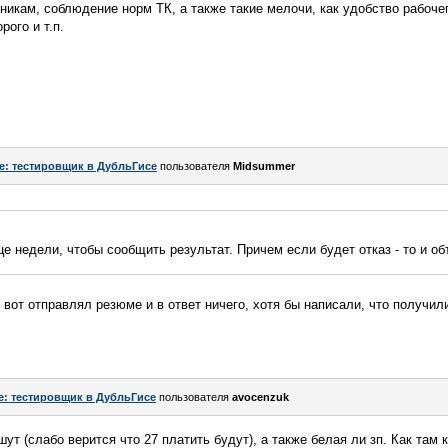
никам, соблюдение норм ТК, а также такие мелочи, как удобство рабочег
рого и т.п.
e: тестировщик в ДубльГисе
пользователя
Midsummer
е недели, чтобы сообщить результат. Причем если будет отказ - то и об
 вот отправлял резюме и в ответ ничего, хотя бы написали, что получил
e: тестировщик в ДубльГисе
пользователя
avocenzuk
шут (слабо верится что 27 платить будут), а также белая ли зп. Как там 