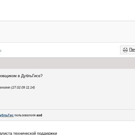
→
Пе
ировщиком в ДубльГисе?
stein (27.02.09 11:14)
убльГис
пользователя
asd
алиста технической поддержки