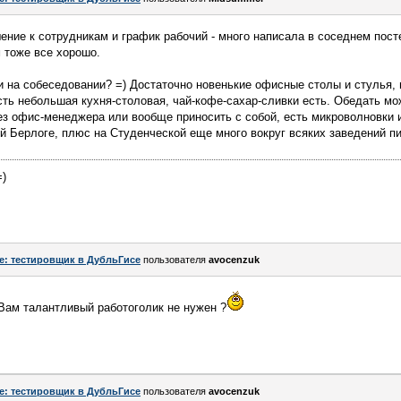
ние к сотрудникам и график рабочий - много написала в соседнем пост
 тоже все хорошо.
и на собеседовании? =) Достаточно новенькие офисные столы и стулья,
сть небольшая кухня-столовая, чай-кофе-сахар-сливки есть. Обедать м
ез офис-менеджера или вообще приносить с собой, есть микроволновки 
ей Берлоге, плюс на Студенческой еще много вокруг всяких заведений пи
=)
e: тестировщик в ДубльГисе
пользователя
avocenzuk
Вам талантливый работоголик не нужен ?
e: тестировщик в ДубльГисе
пользователя
avocenzuk