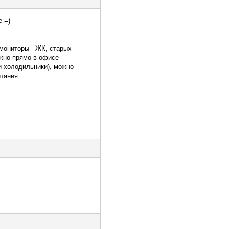
е =)
 мониторы - ЖК, старых
ожно прямо в офисе
и холодильники), можно
тания.