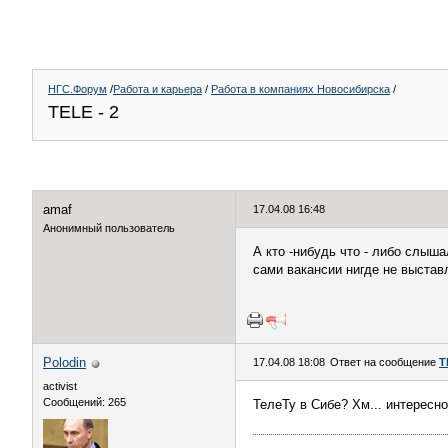
НГС.Форум
/
Работа и карьера
/
Работа в компаниях Новосибирска
/
TELE - 2
amaf
17.04.08 16:48
Анонимный пользователь
А кто -нибудь что - либо слыша
сами вакансии нигде не выста
Polodin
17.04.08 18:08
Ответ на сообщение
T
activist
Сообщений: 265
ТелеТу в Сибе? Хм... интересно.