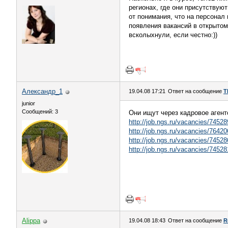
регионах, где они присутствую
от понимания, что на персонал 
появления вакансий в открытом
всколыхнули, если честно:))
Александр_1
19.04.08 17:21
Ответ на сообщение
T
junior
Сообщений: 3
Они ищут через кадровое аген
http://job.ngs.ru/vacancies/74528
http://job.ngs.ru/vacancies/76420
http://job.ngs.ru/vacancies/74528
http://job.ngs.ru/vacancies/74528
Alippa
19.04.08 18:43
Ответ на сообщение
R