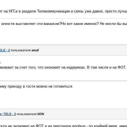
ят на НГСе в разделе Телекоммуникации и связь уже давно, просто лучш
х агенств выставляет эти вакансии?Но вот какое именно? Не могли бы в
ELE - 2
пользователя
amaf
.
ыживают за счет того, что экономят на издержках. В том числе и на ФОТ
ьему приходу в гости можно не готовиться
e: TELE - 2
пользователя
IiON
огда не экономил на ФОТ и на персонале вообще - по крайней мере, име