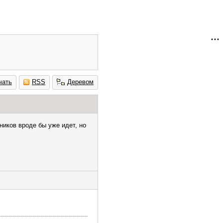
чать
RSS
Деревом
ников вроде бы уже идет, но