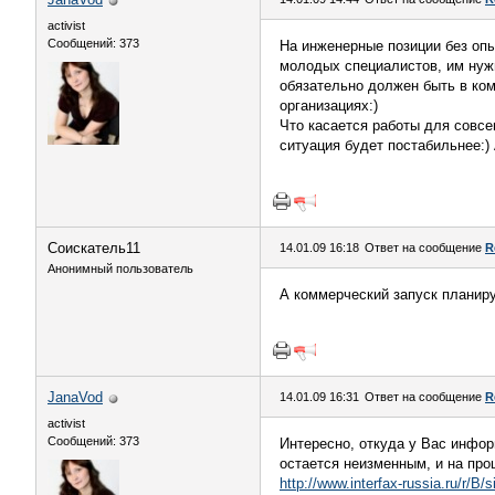
activist
Сообщений: 373
На инженерные позиции без опы
молодых специалистов, им нужн
обязательно должен быть в ком
организациях:)
Что касается работы для совсе
ситуация будет постабильнее:) 
Соискатель11
14.01.09 16:18
Ответ на сообщение
R
Анонимный пользователь
А коммерческий запуск планиру
JanaVod
14.01.09 16:31
Ответ на сообщение
R
activist
Сообщений: 373
Интересно, откуда у Вас инфор
остается неизменным, и на про
http://www.interfax-russia.ru/r