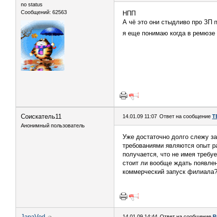
no status
Сообщений: 62563
НПП
А чё это они стыдливо про ЗП 
я еще понимаю когда в ремюзе 
Соискатель11
14.01.09 11:07
Ответ на сообщение
T
Анонимный пользователь
Уже достаточно долго слежу за
требованиями являются опыт ра
получается, что не имея требу
стоит ли вообще ждать появлен
коммерческий запуск филиала?
JanaVod
14.01.09 14:44
Ответ на сообщение
R