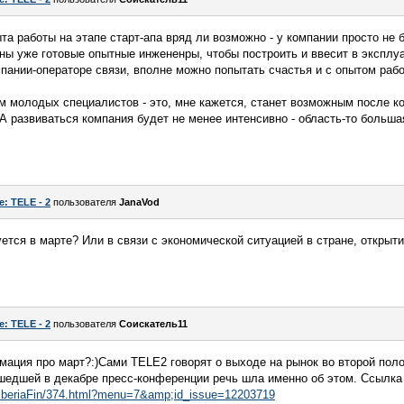
та работы на этапе старт-апа вряд ли возможно - у компании просто не 
ы уже готовые опытные инжененры, чтобы построить и ввесит в эксплуа
пании-операторе связи, вполне можно попытать счастья и с опытом раб
м молодых специалистов - это, мне кажется, станет возможным после ко
А развиваться компания будет не менее интенсивно - область-то большая
e: TELE - 2
пользователя
JanaVod
ется в марте? Или в связи с экономической ситуацией в стране, открыт
e: TELE - 2
пользователя
Соискатель11
мация про март?:)Сами TELE2 говорят о выходе на рынок во второй поло
шедшей в декабре пресс-конференции речь шла именно об этом. Ссылка 
/B/siberiaFin/374.html?menu=7&amp;id_issue=12203719