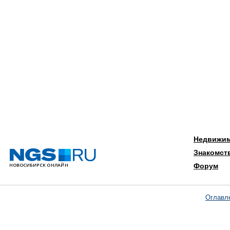
Недвижи
Знакомст
Форум
Оглавл