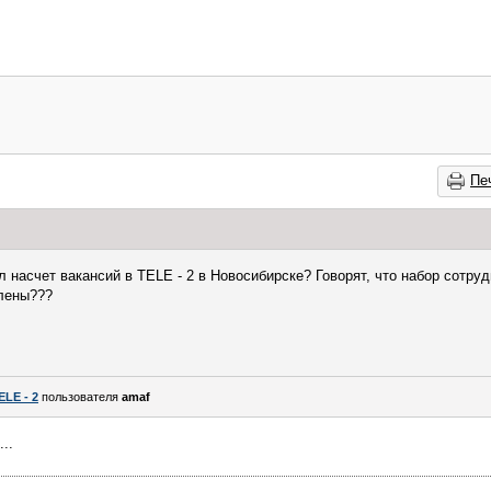
Пе
л насчет вакансий в TELE - 2 в Новосибирске? Говорят, что набор сотруд
влены???
ELE - 2
пользователя
amaf
..