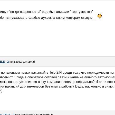
пишут "по договоренности" еще бы написали "торг уместен"
боятся указывать слабые духом, а таким конторам стыдно....
ELE - 2
пользователя
amaf
 появлением новых вакансий в Tele 2.И среди тех , что периодически п
боты от 1 года в операторе сотовой связи и наличие личного автомобил
емого опыта, устроиться в эту компанию вообще нереально? И если все-т
ия вакансий для инженеров без опыта работы? Ведь, насколько я знаю,
:)
e: TELE - 2
пользователя
Соискатель11