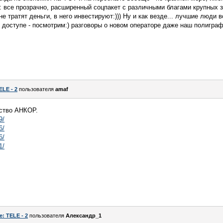
т: все прозрачно, расширенный соцпакет с различными благами крупных 
не тратят деньги, в него инвестируют:))) Ну и как везде... лучшие люди
 доступе - посмотрим:) разговоры о новом операторе даже наш полиграф
ELE - 2
пользователя
amaf
тство АНКОР.
9/
6/
6/
1/
e: TELE - 2
пользователя
Александр_1