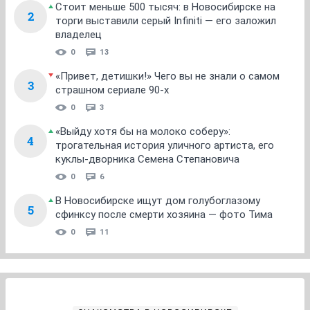
Стоит меньше 500 тысяч: в Новосибирске на
2
торги выставили серый Infiniti — его заложил
владелец
0
13
«Привет, детишки!» Чего вы не знали о самом
3
страшном сериале 90-х
0
3
«Выйду хотя бы на молоко соберу»:
4
трогательная история уличного артиста, его
куклы-дворника Семена Степановича
0
6
В Новосибирске ищут дом голубоглазому
5
сфинксу после смерти хозяина — фото Тима
0
11