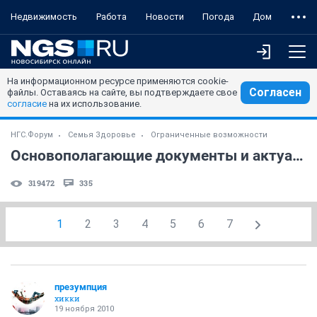
Недвижимость
Работа
Новости
Погода
Дом
На информационном ресурсе применяются cookie-
Согласен
файлы. Оставаясь на сайте, вы подтверждаете свое
согласие
на их использование.
НГС.Форум
Семья Здоровье
Ограниченные возможности
Основополагающие документы и актуальные постановления
319472
335
1
2
3
4
5
6
7
презумпция
хикки
19 ноября 2010