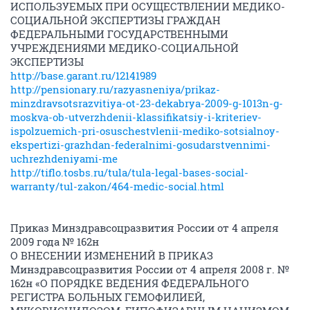
ИСПОЛЬЗУЕМЫХ ПРИ ОСУЩЕСТВЛЕНИИ МЕДИКО-
СОЦИАЛЬНОЙ ЭКСПЕРТИЗЫ ГРАЖДАН
ФЕДЕРАЛЬНЫМИ ГОСУДАРСТВЕННЫМИ
УЧРЕЖДЕНИЯМИ МЕДИКО-СОЦИАЛЬНОЙ
ЭКСПЕРТИЗЫ
http://base.garant.ru/12141989
http://pensionary.ru/razyasneniya/prikaz-
minzdravsotsrazvitiya-ot-23-dekabrya-2009-g-1013n-g-
moskva-ob-utverzhdenii-klassifikatsiy-i-kriteriev-
ispolzuemich-pri-osuschestvlenii-mediko-sotsialnoy-
ekspertizi-grazhdan-federalnimi-gosudarstvennimi-
uchrezhdeniyami-me
http://tiflo.tosbs.ru/tula/tula-legal-bases-social-
warranty/tul-zakon/464-medic-social.html
Приказ Минздравсоцразвития России от 4 апреля
2009 года № 162н
О ВНЕСЕНИИ ИЗМЕНЕНИЙ В ПРИКАЗ
Минздравсоцразвития России от 4 апреля 2008 г. №
162н «О ПОРЯДКЕ ВЕДЕНИЯ ФЕДЕРАЛЬНОГО
РЕГИСТРА БОЛЬНЫХ ГЕМОФИЛИЕЙ,