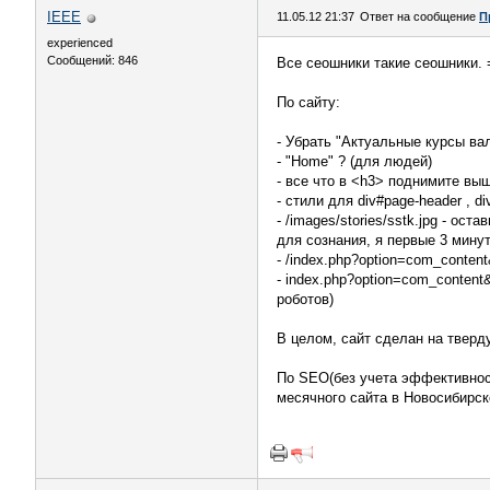
IEEE
11.05.12 21:37
Ответ на сообщение
П
experienced
Сообщений: 846
Все сеошники такие сеошники. 
По сайту:
- Убрать "Актуальные курсы ва
- "Home" ? (для людей)
- все что в <h3> поднимите вы
- стили для div#page-header , d
- /images/stories/sstk.jpg - о
для сознания, я первые 3 минут
- /index.php?option=com_conten
- index.php?option=com_content
роботов)
В целом, сайт сделан на тверд
По SEO(без учета эффективности
месячного сайта в Новосибирск