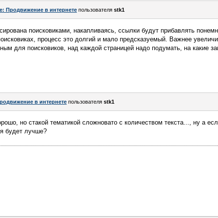
e: Продвижение в интернете
пользователя
stk1
сирована поисковиками, накапливаясь, ссылки будут прибавлять понемн
оисковиках, процесс это долгий и мало предсказуемый. Важнее увеличи
ым для поисковиков, над каждой страницей надо подумать, на какие з
родвижение в интернете
пользователя
stk1
рошо, но стакой тематикой сложновато с количеством текста..., ну а ес
ся будет лучше?