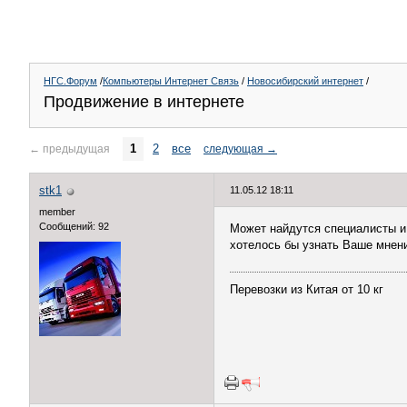
НГС.Форум
/
Компьютеры Интернет Связь
/
Новосибирский интернет
/
Продвижение в интернете
1
2
все
←
предыдущая
следующая
→
stk1
11.05.12 18:11
member
Сообщений: 92
Может найдутся специалисты и
хотелось бы узнать Ваше мнени
Перевозки из Китая от 10 кг