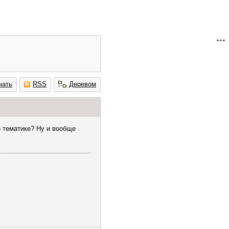
чать
RSS
Деревом
о тематике? Ну и вообще