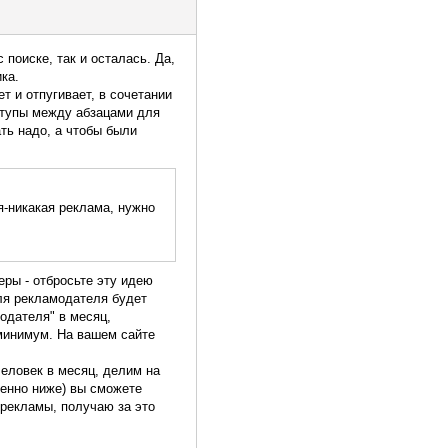
 поиске, так и осталась. Да,
ка.
т и отпугивает, в сочетании
тступы между абзацами для
ать надо, а чтобы были
я-никакая реклама, нужно
еры - отбросьте эту идею
для рекламодателя будет
модателя" в месяц,
 минимум. На вашем сайте
 человек в месяц, делим на
венно ниже) вы сможете
 рекламы, получаю за это