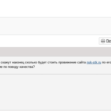
Пе
 скажут наконец сколько будет стоить провижение сайта
nsk-stk.ru
по ег
е по поводу качества?