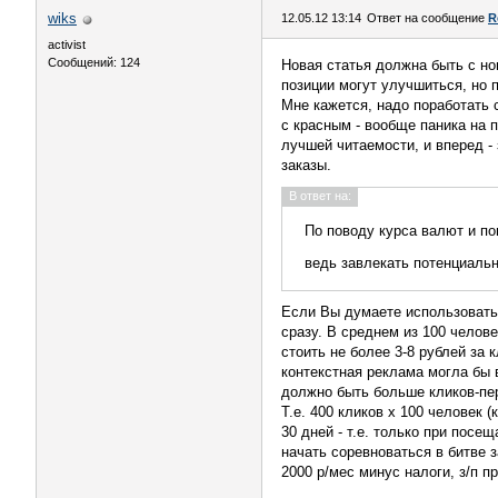
wiks
12.05.12 13:14
Ответ на сообщение
R
activist
Сообщений: 124
Новая статья должна быть с нов
позиции могут улучшиться, но 
Мне кажется, надо поработать с
с красным - вообще паника на 
лучшей читаемости, и вперед - 
заказы.
В ответ на:
По поводу курса валют и по
ведь завлекать потенциальн
Если Вы думаете использовать 
сразу. В среднем из 100 челов
стоить не более 3-8 рублей за 
контекстная реклама могла бы 
должно быть больше кликов-пер
Т.е. 400 кликов х 100 человек 
30 дней - т.е. только при пос
начать соревноваться в битве 
2000 р/мес минус налоги, з/п 