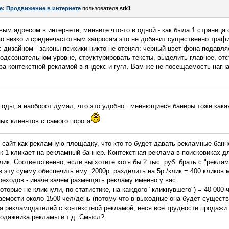
e: Продвижение в интернете
пользователя
stk1
ым адресом в интернете, меняете что-то в одной - как была 1 страница с
по низко и среднечастотным запросам это не добавит существенно трафи
 дизайном - законы психики никто не отенял: черный цвет фона подавляе
подсознательном уровне, структурировать тексты, выделить главное, о
за контекстной рекламой в яндекс и гугл. Вам же не посещаемость нагн
годы, я наоборот думал, что это удобно...меняющиеся банеры тоже кака
ых клиентов с самого порога
сайт как рекламную площадку, что кто-то будет давать рекламные банн
ек 1 кликает на рекламный баннер. Контекстная реклама в поисковиках 
клик. Соответственно, если вы хотите хотя бы 2 тыс. руб. брать с "рекла
в эту сумму обеспечить ему: 2000р. разделить на 5р./клик = 400 кликов
еходов - иначе зачем размещать рекламу именно у вас.
(которые не кликнули, по статистике, на каждого "кликнувшего") = 40 000
ещаемости около 1500 чел/день (потому что в выходные она будет сущест
за рекламодателей с контекстной рекламой, неся все трудности продажи
продажника рекламы и т.д. Смысл?