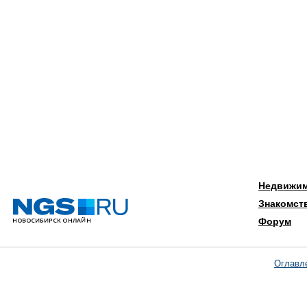
Недвижи
Знакомст
Форум
Оглавл