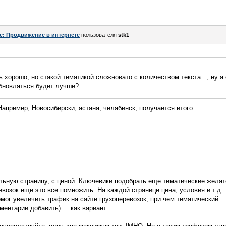
e: Продвижение в интернете
пользователя
stk1
 хорошо, но стакой тематикой сложновато с количеством текста..., ну а
обновляться будет лучше?
апример, Новосибирски, астана, челябинск, получается итого
льную страницу, с ценой. Ключевики подобрать еще тематические желат
возок еще это все помножить. На каждой странице цена, условия и т.д.
омог увеличить трафик на сайте грузоперевозок, при чем тематический.
ментарии добавить) ... как вариант.