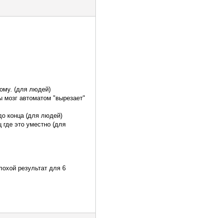
рому. (для людей)
ры мозг автоматом "вырезает"
 до конца (для людей)
ц где это уместно (для
плохой результат для 6