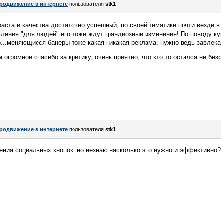
родвижение в интернете
пользователя
stk1
аста и качества достаточно успешный, по своей тематике почти везде в 
рмления "для людей" его тоже ждут грандиозные изменения! По поводу ку
о...меняющиеся банеры тоже какая-никакая реклама, нужно ведь завлек
 огромное спасибо за критику, очень приятно, что кто то остался не без
родвижение в интернете
пользователя
stk1
ения социальных кнопок, но незнаю насколько это нужно и эффективно?