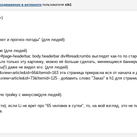
родвижение в интернете
пользователя
stk1
=)
лют и прогноз погоды" (для людей)
ше (для людей)
iv#page-headerbar, body.headerbar div#breadcrumbs выглядят как-то по ста
ставьте только эту картинку, можно её больше сделать, меняющиеся банне
ы(!) даже не видел его. (для людей)
t&view=article&id=66&Itemid=163 эта страница прекрасна вся от начала и
&view=article&id=73&Itemid=125 - добавить слово "Заказ" в h1 для страни
ую тройку с минусом(для людей).
), если Li не врет про "65 человек в сутки", то, на мой взгляд, это не 
е.