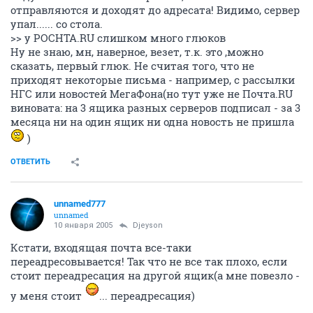
отправляются и доходят до адресата! Видимо, сервер
упал...... со стола.
>> у POCHTA.RU слишком много глюков
Ну не знаю, мн, наверное, везет, т.к. это ,можно
сказать, первый глюк. Не считая того, что не
приходят некоторые письма - например, с рассылки
НГС или новостей МегаФона(но тут уже не Почта.RU
виновата: на 3 ящика разных серверов подписал - за 3
месяца ни на один ящик ни одна новость не пришла
)
ОТВЕТИТЬ
unnamed777
unnamed
10 января 2005
Djeyson
Кстати, входящая почта все-таки
переадресовывается! Так что не все так плохо, если
стоит переадресация на другой ящик(а мне повезло -
у меня стоит
... переадресация)