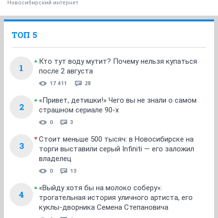
Новосибирский интернет
ТОП 5
Кто тут воду мутит? Почему нельзя купаться
1
после 2 августа
17 411
28
«Привет, детишки!» Чего вы не знали о самом
2
страшном сериале 90-х
0
3
Стоит меньше 500 тысяч: в Новосибирске на
3
торги выставили серый Infiniti — его заложил
владелец
0
13
«Выйду хотя бы на молоко соберу»:
4
трогательная история уличного артиста, его
куклы-дворника Семена Степановича