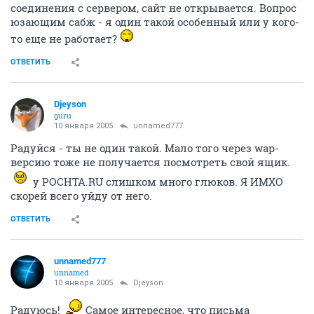
соединения с сервером, сайт не открывается. Вопрос
юзающим сабж - я один такой особенный или у кого-
то еще не работает?
ОТВЕТИТЬ
Djeyson
guru
10 января 2005
unnamed777
Радуйся - ты не один такой. Мало того через wap-
версию тоже не получается посмотреть свой ящик.
у POCHTA.RU слишком много глюков. Я ИМХО
скорей всего уйду от него.
ОТВЕТИТЬ
unnamed777
unnamed
10 января 2005
Djeyson
Радуюсь!
Самое интересное, что письма