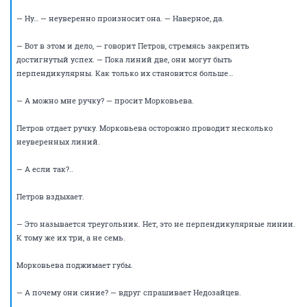
по отношению друг к другу. Это геометрия, 6 класс.
Морковьева встряхивает головой, отгоняя замаячивший призрак
давно забытого школьного образования. Недозайцев хлопает ладонью
по столу:
— Петров, давайте без вот этого: «6 класс, 6 класс». Давайте будем
взаимно вежливы. Не будем делать намеков и скатываться до
оскорблений. Давайте поддерживать конструктивный диалог. Здесь
же не идиоты собрались.
— Я тоже так считаю, — говорит Сидоряхин.
Петров придвигает к себе листок бумаги.
— Хорошо, — говорит он. — Давайте, я вам нарисую. Вот линия. Так?
Морковьева утвердительно кивает головой.
— Рисуем другую… — говорит Петров. — Она перпендикулярна первой?
— Ну-у…