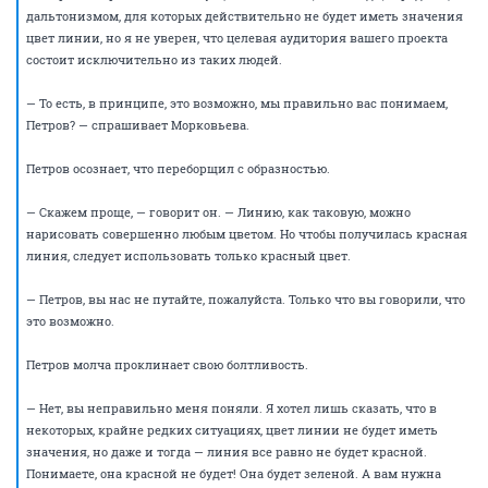
взвалить на себя проблему, которую придется нести кому-то из
коллектива. Впрочем, он тут же уточняет: — Мы же это можем?
Начальник отдела рисования Сидоряхин торопливо кивает:
— Да, разумеется. Вот у нас как раз сидит Петров, он наш лучший
специалист в области рисования красных линий. Мы его специально
пригласили на совещание, чтобы он высказал свое компетентное
мнение.
— Очень приятно, — говорит Морковьева. — Ну, меня вы все знаете. А
это — Леночка, она специалист по дизайну в нашей организации.
Леночка покрывается краской и смущенно улыбается. Она недавно
закончила экономический, и к дизайну имеет такое же отношение,
как утконос к проектированию дирижаблей.
— Так вот, — говорит Морковьева. — Нам нужно нарисовать семь
красных линий. Все они должны быть строго перпендикулярны, и
кроме того, некоторые нужно нарисовать зеленым цветом, а еще
некоторые — прозрачным. Как вы считаете, это реально?