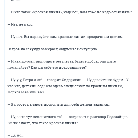
— Скажем проще, — говорит он. — Линию, как таковую, можно
нарисовать совершенно любым цветом. Но чтобы получилась красная
линия, следует использовать только красный цвет.
— Петров, вы нас не путайте, пожалуйста. Только что вы говорили, что
это возможно.
Петров молча проклинает свою болтливость.
— Нет, вы неправильно меня поняли. Я хотел лишь сказать, что в
некоторых, крайне редких ситуациях, цвет линии не будет иметь
значения, но даже и тогда — линия все равно не будет красной.
Понимаете, она красной не будет! Она будет зеленой. А вам нужна
красная.
Наступает непродолжительное молчание, в котором отчетливо
слышится тихое напряженное гудение синапсов.
— А что если, — осененный идеей, произносит Недозайцев, —
нарисовать их синим цветом?