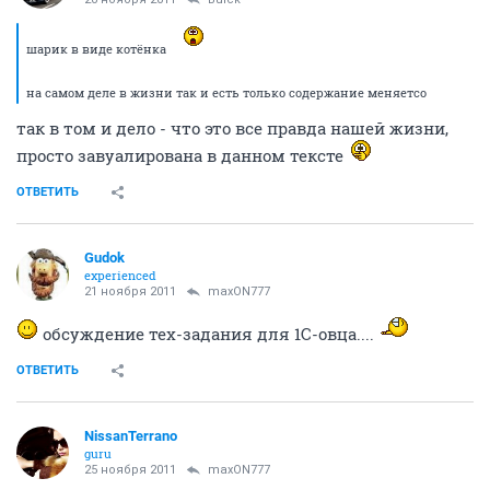
реальность, потом встает и медленно бредет к выходу. У самого
выхода Леночка догоняет его.
— А можно еще вас попросить? — краснея, говорит Леночка. — Вы
когда шарик будете надувать… Вы можете надуть его в форме
котенка?..
Петров вздыхает.
— Я все могу, — говорит он. — Я могу абсолютно все. Я профессионал.
ОТВЕТИТЬ
maxON777
guru
15 ноября 2011
maxON777
сорри за много букв, но дочитать стоит, реально
ржачно
ОТВЕТИТЬ