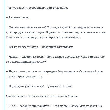
— Все равно не получится, — качает головой Петров. — Если
нарисовать синим — получатся синие линии.
Опять молчание. На этот раз его прерывает сам Петров.
— И я еще не понял… Что вы имели в виду, когда говорили о линиях
прозрачного цвета?
Морковьева смотрит на него снисходительно, как добрая
учительница на отстающего ученика.
— Ну, как вам объяснить?.. Петров, вы разве не знаете, что такое
«прозрачный»?
— Знаю.
— И что такое «красная линия», надеюсь, вам тоже не надо объяснять?
— Нет, не надо.
— Ну вот. Вы нарисуйте нам красные линии прозрачным цветом.