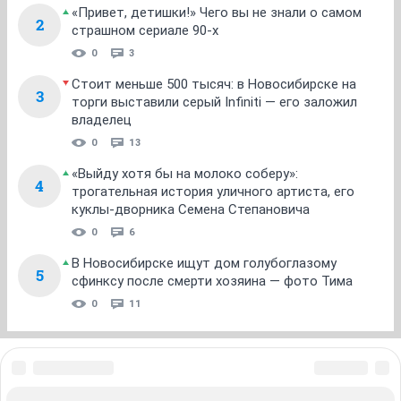
ОТВЕТИТЬ
Вадимир Илич
experienced
27 октября 2013
maxON777
Вот из-за таких как вы и не постгоили коммунизм
ОТВЕТИТЬ
Botsman777
junior
30 сентября 2016
maxON777
ахах)) ну да у нас тоже такое частенько бывает
ОТВЕТИТЬ
Лизалиса
junior
23 июня 2017
Botsman777