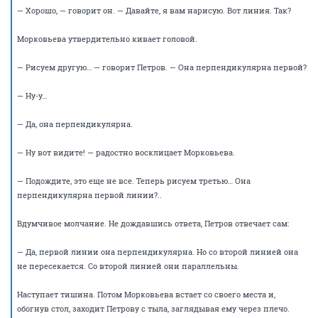
— Вы же профессионал, — добавляет Сидоряхин.
— Ладно, — сдается Петров. — Бог с ним, с цветом. Но у вас там еще что-
то с перпендикулярностью?..
— Да, — с готовностью подтверждает Морковьева. — Семь линий, все
строго перпендикулярны.
— Перпендикулярны чему? — уточняет Петров.
Морковьева начинает просматривать свои бумаги.
— Э-э-э, — говорит она наконец. — Ну, как бы… Всему. Между собой. Ну,
или как там… Я не знаю. Я думала, это вы знаете, какие бывают
перпендикулярные линии, — наконец находится она.
— Да конечно знает, — взмахивает руками Сидоряхин. —
Профессионалы мы тут, или не профессионалы?..
— Перпендикулярны могут быть две линии, — терпеливо объясняет
Петров. — Все семь одновременно не могут быть перпендикулярными