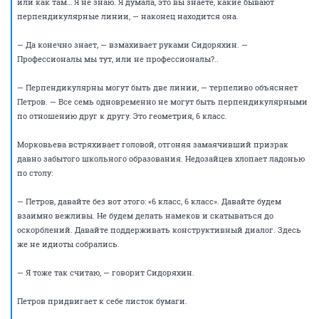
Петров на секунду замирает, обдумывая ситуацию.
— И как должен выглядеть результат, будьте добры, опишите
пожалуйста? Как вы себе это представляете?
— Ну-у-у, Петро-о-ов! — говорит Сидоряхин. — Ну давайте не будем… У
нас что, детский сад? Кто здесь специалист по красным линиям,
Морковьева или вы?
— Я просто пытаюсь прояснить для себя детали задания…
— Ну, а что тут непонятного-то?.. — встревает в разговор Недозайцев. —
Вы же знаете, что такое красная линия?
— Да, но…
— И что такое «прозрачный», вам тоже ясно?
— Разумеется, но…
— Так что вам объяснять-то? Петров, ну давайте не будем опускаться
до непродуктивных споров. Задача поставлена, задача ясная и четкая.
Если у вас есть конкретные вопросы, так задавайте.