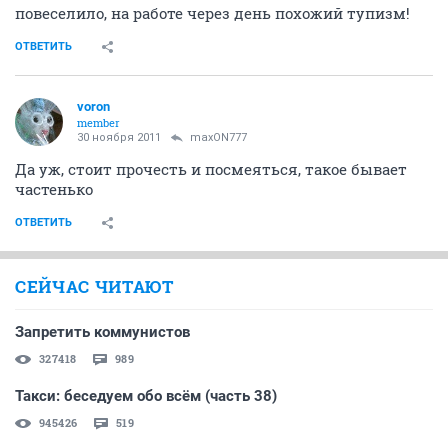
Buick
member
18 ноября 2011
maxON777
шарик в виде котёнка
на самом деле в жизни так и есть только содержание
меняетсо
ОТВЕТИТЬ
maxON777
guru
20 ноября 2011
Buick
шарик в виде котёнка
на самом деле в жизни так и есть только содержание меняетсо
так в том и дело - что это все правда нашей жизни,
просто завуалирована в данном тексте