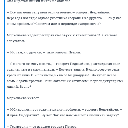
— Ну, так может, в этом и дело? — нетерпеливо перебивает его
Недозайцев тоном человека, который только что разобрался в сложной
концепции и спешит поделиться ею с окружающими, пока мысль не
потеряна. — У вас линии синие. Вы нарисуйте красные, и давайте
посмотрим, что получится.
— Получится то же самое, — уверенно говорит Петров.
— Ну, как то же самое? — говорит Недозайцев. — Как вы можете быть
уверены, если вы даже не попробовали? Вы нарисуйте красные, и
посмотрим.
— У меня нет красной ручки с собой, — признается Петров. — Но я могу
совершенно…
— А что же вы не подготовились, — укоризненно говорит Сидоряхин.
— Знали же, что будет собрание…
— Я абсолютно точно могу вам сказать, — в отчаянии говорит Петров, —
что красным цветом получится точно то же самое.
— Вы же сами нам в прошлый раз говорили, — парирует Сидоряхин, —
что рисовать красные линии нужно красным цветом. Вот, я записал