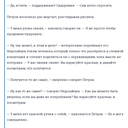
— Да, она перпендикулярна.
— Ну вот видите! — радостно восклицает Морковьева.
— Подождите, это еще не все. Теперь рисуем третью… Она
перпендикулярна первой линии?..
Вдумчивое молчание. Не дождавшись ответа, Петров отвечает сам:
— Да, первой линии она перпендикулярна. Но со второй линией она
не пересекается. Со второй линией они параллельны.
Наступает тишина. Потом Морковьева встает со своего места и,
обогнув стол, заходит Петрову с тыла, заглядывая ему через плечо.
— Ну… — неуверенно произносит она. — Наверное, да.
— Вот в этом и дело, — говорит Петров, стремясь закрепить
достигнутый успех. — Пока линий две, они могут быть
перпендикулярны. Как только их становится больше…
— А можно мне ручку? — просит Морковьева.