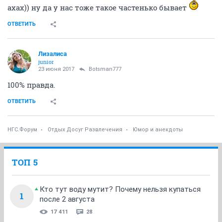
Ведь у вас день рождения!» И мы поехали. Когда мы
приехали, она прошептала мне на ухо,
заманчиво глядя в глаза: «Босс, располагайтесь
удобнее на диване, а я пойду,
надену что нибудь более подходящее к случаю!» И
она испарилась, включив музыку.
Через десять минут открылась дверь и вошла она с
огромным тортом, за ней шли моя жена,
дети, родители, теща и тесть, коллеги, друзья и
многие другие.
А я сидел на диване… голый!
Уволю с*ку!!!
ОТВЕТИТЬ
CорокаБелобока
member
13 февраля 2013
maxON777
Точно!))))
Так мы и работаем.))) Супер!