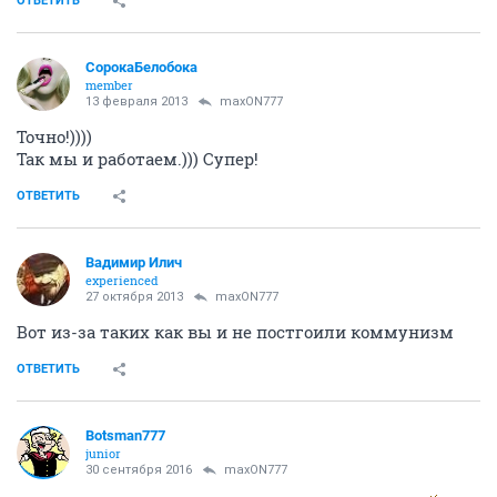
Ни фига Петров не проффи!Неужели так трудно было
нарисовать семь прямых разным цветом и намазать
знающим коллегам ,что согласно теории
Лобачевского и спектрального анализа они и
являются семью взаимно перпендикулярными
прямыми красного цвета))Стоило 2 часа убивать...
ОТВЕТИТЬ
Wektor
W
guru
29 декабря 2011
maxON777
Сегодня у меня день рождения, я пришел на работу
злой. Утро настигло меня похмельем,
тошнотой и скукотой серой жизни. Как раз когда
меня настиг голод, директор по маркетингу
постучалась ко мне и сказала своим нежно
интригующим голосом: «Босс, давайте пойдем
пообедаем вместе! Это ведь ваш день рождения! Хочу
вас поздравить наедине». И мы пошли.
После пятого бокала Dom Pe'rignon она томно
произнесла: «Босс, поехали ко мне домой.