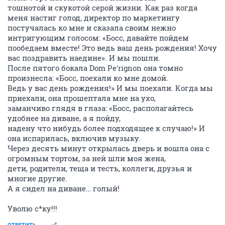
Да уж, стоит прочесть и посмеяться, такое бывает
частенько
ОТВЕТИТЬ
СЕЙЧАС ЧИТАЮТ
Запретить коммунистов
327418
989
Такси: беседуем обо всём (часть 38)
945426
519
На балет, концерт, кино, зрелище (приглашаем) NF
397964
1000
smile777
S
junior
26 декабря 2011
maxON777