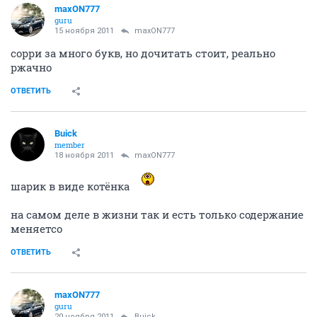
— А какое отношение ко мне имеет шарик? — удивленно спрашивает
Петров.
— Он красный, — поясняет Леночка.
Петров тупо молчит, подрагивая кончиками пальцев.
— Петров, — нервно переспрашивает Недозайцев. — Так вы это можете
или не можете? Простой же вопрос.
— Ну, — осторожно говорит Петров, — в принципе, я конечно могу, но…
— Хорошо, — кивает Недозайцев. — Съездите к ним, надуйте.
Командировочные, если потребуется, выпишем.
— Завтра можно? — спрашивает Морковьева.
— Конечно, — отвечает Недозайцев. — Я думаю, проблем не будет… Ну,
теперь у нас все?.. Отлично. Продуктивно поработали… Всем спасибо и
до свидания!
Петров несколько раз моргает, чтобы вернуться в объективную