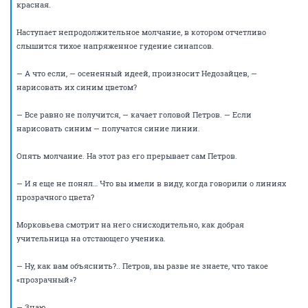
— Нет, — говорит Петров.
— Давайте не будем торопиться с ответом, Петров, — говорит
Сидоряхин. — Задача поставлена, и ее нужно решить. Вы же
профессионал, Петров. Не давайте нам повода считать, что вы не
профессионал.
— Видите ли, — объясняет Петров, — термин «красная линия»
подразумевает, что цвет линии — красный. Нарисовать красную
линию зеленым цветом не то, чтобы невозможно, но очень близко к
невозможному…
— Петров, ну что значит «невозможно»? — спрашивает Сидоряхин.
— Я просто обрисовываю ситуацию. Возможно, есть люди, страдающие
дальтонизмом, для которых действительно не будет иметь значения
цвет линии, но я не уверен, что целевая аудитория вашего проекта
состоит исключительно из таких людей.
— То есть, в принципе, это возможно, мы правильно вас понимаем,
Петров? — спрашивает Морковьева.
Петров осознает, что переборщил с образностью.