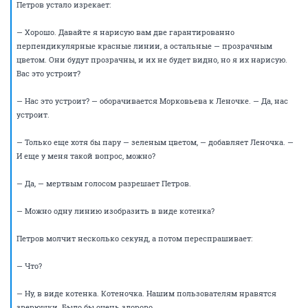
— И с тем, и с другим, — тихо говорит Петров.
— Я ничего не могу понять, — говорит Недозайцев, разглядывая свои
сцепленные в замок пальцы. — Вот есть задача. Нужно всего-то семь
красных линий. Я понимаю, их было бы двадцать!.. Но тут-то всего
семь. Задача простая. Наши заказчики хотят семь перпендикулярных
линий. Верно?
Морковьева кивает.
— И Сидоряхин вот тоже не видит проблемы, — говорит Недозайцев. —
Я прав, Сидоряхин?.. Ну вот. Так что нам мешает выполнить задачу?
— Геометрия, — со вздохом говорит Петров.
— Ну, вы просто не обращайте на нее внимания, вот и все! —
произносит Морковьева.
Петров молчит, собираясь с мыслями. В его мозгу рождаются одна за
другой красочные метафоры, которые позволили бы донести до
окружающих сюрреализм происходящего, но как назло, все они,
облекаясь в слова, начинаются неизменно словом «Блять!»,