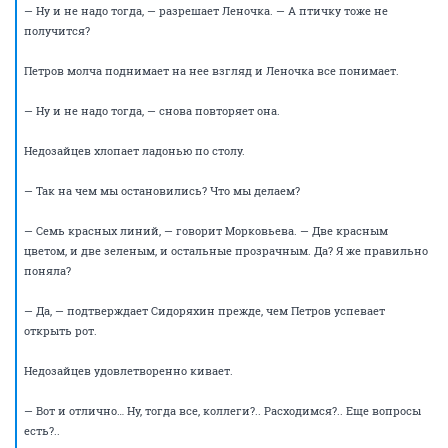
устроит.
— Только еще хотя бы пару — зеленым цветом, — добавляет Леночка. —
И еще у меня такой вопрос, можно?
— Да, — мертвым голосом разрешает Петров.
— Можно одну линию изобразить в виде котенка?
Петров молчит несколько секунд, а потом переспрашивает:
— Что?
— Ну, в виде котенка. Котеночка. Нашим пользователям нравятся
зверюшки. Было бы очень здорово…
— Нет, — говорит Петров.
— А почему?
— Нет, я конечно могу нарисовать вам кота. Я не художник, но могу
попытаться. Только это будет уже не линия. Это будет кот. Линия и