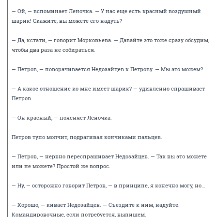
кот — разные вещи.
— Котенок, — уточняет Морковьева. — Не кот, а котенок, такой
маленький, симпатичный. Коты, они…
— Да все равно, — качает головой Петров.
— Совсем никак, да?.. — разочарованно спрашивает Леночка.
— Петров, вы хоть дослушали бы до конца, — раздраженно говорит
Недозайцев. — Не дослушали, а уже говорите «Нет».
— Я понял мысль, — не поднимая взгляда от стола, говорит Петров. —
Нарисовать линию в виде котенка невозможно.
— Ну и не надо тогда, — разрешает Леночка. — А птичку тоже не
получится?
Петров молча поднимает на нее взгляд и Леночка все понимает.
— Ну и не надо тогда, — снова повторяет она.
Недозайцев хлопает ладонью по столу.