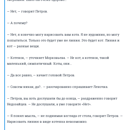
совершенно неуместным в рамках деловой беседы.
Устав ждать ответа, Недозайцев произносит:
— Петров, вы ответьте просто — вы можете сделать или вы не можете?
Я понимаю, что вы узкий специалист и не видите общей картины. Но
это же несложно — нарисовать какие-то семь линий? Обсуждаем уже
два часа какую-то ерунду, никак не можем прийти к решению.
— Да, — говорит Сидоряхин. — Вы вот только критикуете и говорите:
«Невозможно! Невозможно!» Вы предложите нам свое решение
проблемы! А то критиковать и дурак может, простите за выражение.
Вы же профессионал!
Петров устало изрекает:
— Хорошо. Давайте я нарисую вам две гарантированно
перпендикулярные красные линии, а остальные — прозрачным
цветом. Они будут прозрачны, и их не будет видно, но я их нарисую.
Вас это устроит?
— Нас это устроит? — оборачивается Морковьева к Леночке. — Да, нас