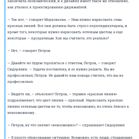
НГС.Форум
Отдых Досуг Развлечения
Юмор и анекдоты
Так мы и работаем)))
41223
12
maxON777
guru
15 ноября 2011
Петров пришел во вторник на совещание. Ему там вынули мозг,
разложили по блюдечкам и стали есть, причмокивая и вообще
выражая всяческое одобрение. Начальник Петрова, Недозайцев,
предусмотрительно раздал присутствующим десертные ложечки. И
началось.
— Коллеги, — говорит Морковьева, — перед нашей организацией
встала масштабная задача. Нам поступил на реализацию проект, в
рамках которого нам требуется изобразить несколько красных линий.
Вы готовы взвалить на себя эту задачу?
— Конечно, — говорит Недозайцев. Он директор, и всегда готов