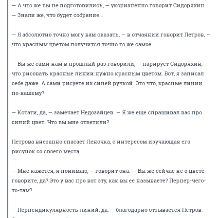
Петров отдает ручку. Морковьева осторожно проводит несколько
неуверенных линий.
— А если так?..
Петров вздыхает.
— Это называется треугольник. Нет, это не перпендикулярные линии.
К тому же их три, а не семь.
Морковьева поджимает губы.
— А почему они синие? — вдруг спрашивает Недозайцев.
— Да, кстати, — поддерживает Сидоряхин. — Сам хотел спросить.
Петров несколько раз моргает, разглядывая рисунок.
— У меня ручка синяя, — наконец говорит он. — Я же просто чтобы
продемонстрировать…