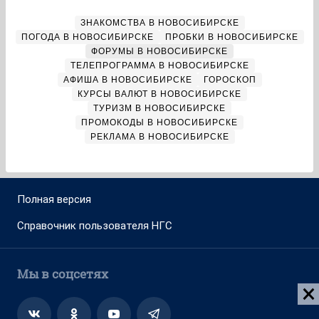
Адрес редакции: 630099, Россия, Новосибирск, ул. Ленина, д. 12,
6 этаж, телефон 8 (383) 212-52-52, 8 (923) 157-00-00
(круглосуточно)
Электронный адрес редакции:
ngs@shkulev.ru
Контактные данные для Роскомнадзора и государственных
органов:
juristnsk@shkulev.ru
Техподдержка:
help@shkulev.ru
, 8 (800) 200-03-83 (доб.3)
Разработка — ООО «Интернет Технологии»