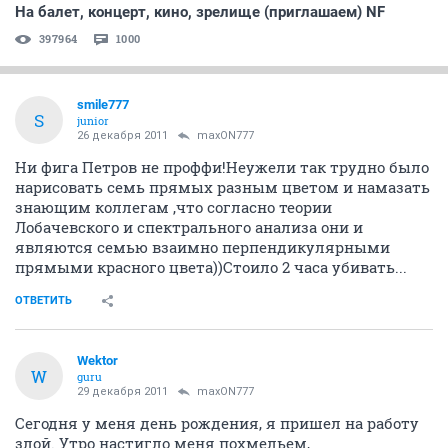
ОТВЕТИТЬ
Gudok
experienced
21 ноября 2011
maxON777
обсуждение тех-задания для 1С-овца....
ОТВЕТИТЬ
NissanTerrano
guru
25 ноября 2011
maxON777
повеселило, на работе через день похожий тупизм!
ОТВЕТИТЬ
voron
member
30 ноября 2011
maxON777