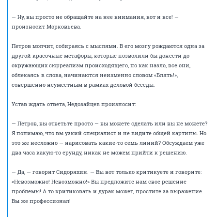
себе даже. А сами рисуете их синей ручкой. Это что, красные линии
по-вашему?
— Кстати, да, — замечает Недозайцев. — Я же еще спрашивал вас про
синий цвет. Что вы мне ответили?
Петрова внезапно спасает Леночка, с интересом изучающая его
рисунок со своего места.
— Мне кажется, я понимаю, — говорит она. — Вы же сейчас не о цвете
говорите, да? Это у вас про вот эту, как вы ее называете? Перпер-чего-
то-там?
— Перпендикулярность линий, да, — благодарно отзывается Петров. —
Она с цветом линий никак не связана.
— Все, вы меня запутали окончательно, — говорит Недозайцев,
переводя взгляд с одного участника собрания на другого. — Так у нас
с чем проблемы? С цветом или с перпендикулярностью?
Морковьева издает растерянные звуки и качает головой. Она тоже
запуталась.