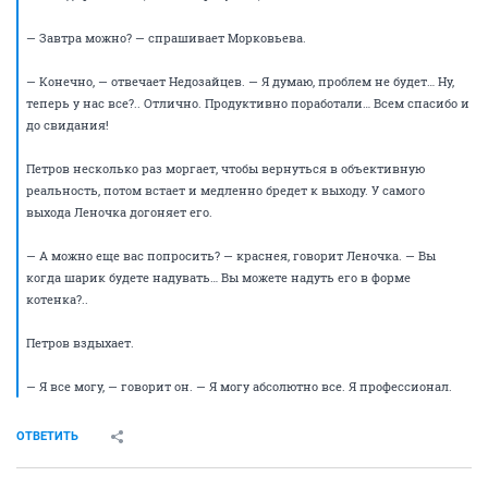
— Так на чем мы остановились? Что мы делаем?
— Семь красных линий, — говорит Морковьева. — Две красным
цветом, и две зеленым, и остальные прозрачным. Да? Я же правильно
поняла?
— Да, — подтверждает Сидоряхин прежде, чем Петров успевает
открыть рот.
Недозайцев удовлетворенно кивает.
— Вот и отлично… Ну, тогда все, коллеги?.. Расходимся?.. Еще вопросы
есть?..
— Ой, — вспоминает Леночка. — У нас еще есть красный воздушный
шарик! Скажите, вы можете его надуть?
— Да, кстати, — говорит Морковьева. — Давайте это тоже сразу обсудим,
чтобы два раза не собираться.
— Петров, — поворачивается Недозайцев к Петрову. — Мы это можем?