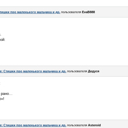
тишки про маленького мальчика и др.
пользователя
EvaB888
.
ой:
e: Стишки про маленького мальчика и др.
пользователя
Дедуся
:
ю рано…
о»!
e: Стишки про маленького мальчика и др.
пользователя
Asteroid