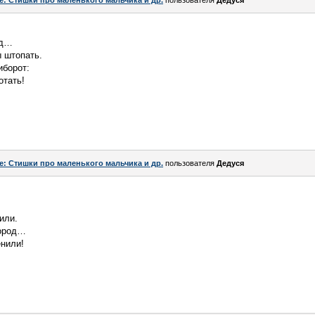
e: Стишки про маленького мальчика и др.
пользователя
Дедуся
од…
ы штопать.
иборот:
отать!
e: Стишки про маленького мальчика и др.
пользователя
Дедуся
или.
город…
енили!