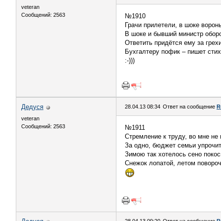
veteran
Сообщений: 2563
№1910
Грачи прилетели, в шоке ворон
В шоке и бывший министр обор
Ответить придётся ему за гре
Бухгалтеру пофик – пишет стихи
:-)))
Дедуся
28.04.13 08:34
Ответ на сообщение
R
veteran
Сообщений: 2563
№1911
Стремление к труду, во мне не 
За одно, бюджет семьи упрочит
Зимою так хотелось сено покос
Снежок лопатой, летом повороч