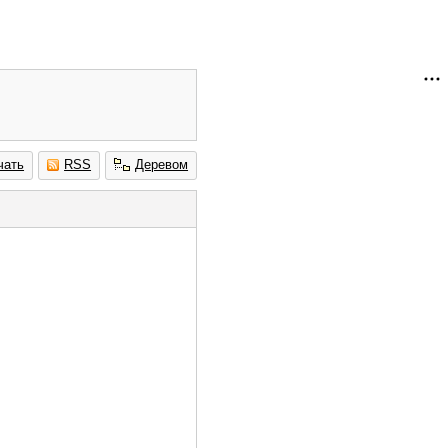
чать
RSS
Деревом