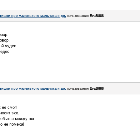
тишки про маленького мальчика и др.
пользователя
EvaB888
ррор.
овор.
ой чудес:
едес!
тишки про маленького мальчика и др.
пользователя
EvaB888
 не смог!
носит эхо.
событья между ног…
о не помеха!