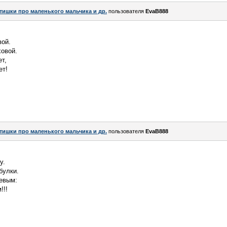
тишки про маленького мальчика и др.
пользователя
EvaB888
вой.
ховой.
т,
ет!
тишки про маленького мальчика и др.
пользователя
EvaB888
у.
булки.
евым:
!!!