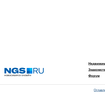
Недвижи
Знакомст
Форум
Оглавл