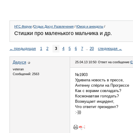
НГС.Форум
/
Отдых Досуг Развлечения
/
Юмор и анекдоты
/
Стишки про маленького мальчика и др.
1
2
3
4
5
6
7
..
20
←
предыдущая
следующая
→
Дедуся
25.04.13 10:50
Ответ на сообщение
С
veteran
Сообщений: 2563
№1903
Удивила новость в прессе,
Антенну спёрли на Прогрессе
Как с ворами совладать?
Космонавтам голодать?
Возмущает инцидент,
Что ответит президент?
:-)))