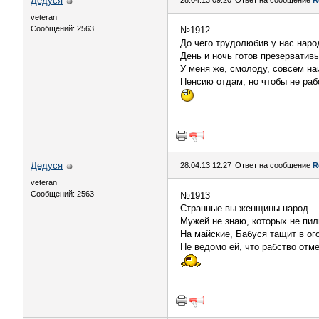
Дедуся
28.04.13 09:20
Ответ на сообщение
R
veteran
Сообщений: 2563
№1912
До чего трудолюбив у нас нар
День и ночь готов презерватив
У меня же, смолоду, совсем на
Пенсию отдам, но чтобы не раб
Дедуся
28.04.13 12:27
Ответ на сообщение
R
veteran
Сообщений: 2563
№1913
Странные вы женщины народ…
Мужей не знаю, которых не пил
На майские, Бабуся тащит в о
Не ведомо ей, что рабство отм