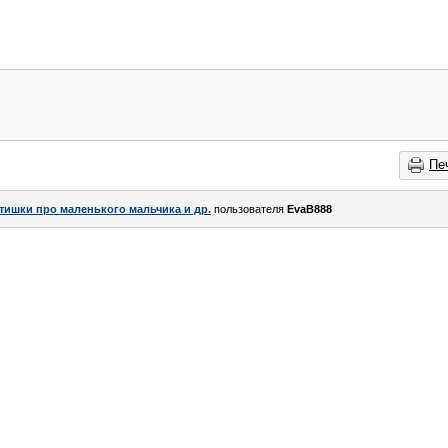
Пе
тишки про маленького мальчика и др.
пользователя
EvaB888