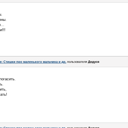
ы.
оны.
хи…
!!!
e: Стишки про маленького мальчика и др.
пользователя
Дедуся
погасить.
ь.
ить,
ать!