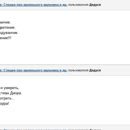
e: Стишки про маленького мальчика и др.
пользователя
Дедуся
анчик.
ветение.
одуванчик.
ние!!!
e: Стишки про маленького мальчика и др.
пользователя
Дедуся
 и умереть,
стиан Диора.
мотреть…
орра!